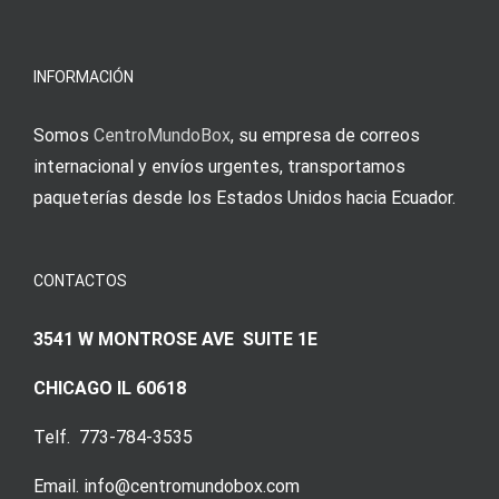
meine
Augenmer
INFORMACIÓN
Somos
CentroMundoBox
, su empresa de correos
internacional y envíos urgentes, transportamos
paqueterías desde los Estados Unidos hacia Ecuador.
CONTACTOS
3541 W MONTROSE AVE SUITE 1E
CHICAGO IL 60618
Telf. 773-784-3535
Email. info@centromundobox.com