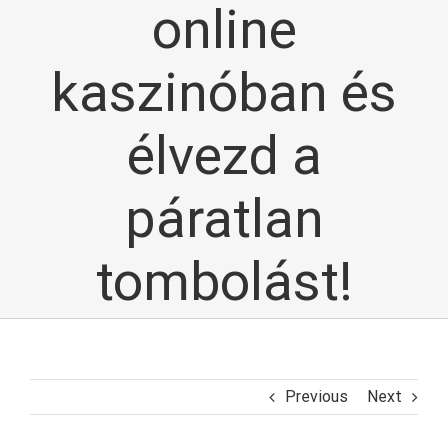
online
kaszinóban és
élvezd a
páratlan
tombolást!
Previous
Next