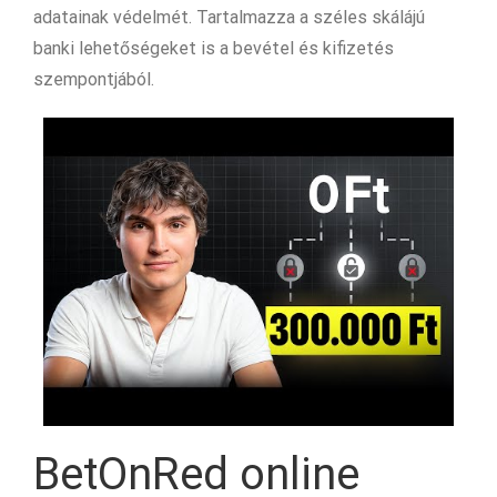
adatainak védelmét. Tartalmazza a széles skálájú
banki lehetőségeket is a bevétel és kifizetés
szempontjából.
BetOnRed online