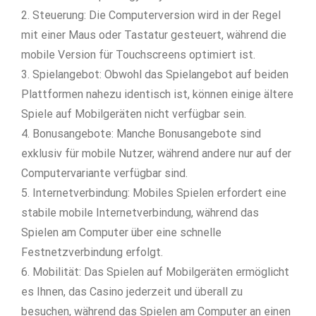
2. Steuerung: Die Computerversion wird in der Regel
mit einer Maus oder Tastatur gesteuert, während die
mobile Version für Touchscreens optimiert ist.
3. Spielangebot: Obwohl das Spielangebot auf beiden
Plattformen nahezu identisch ist, können einige ältere
Spiele auf Mobilgeräten nicht verfügbar sein.
4. Bonusangebote: Manche Bonusangebote sind
exklusiv für mobile Nutzer, während andere nur auf der
Computervariante verfügbar sind.
5. Internetverbindung: Mobiles Spielen erfordert eine
stabile mobile Internetverbindung, während das
Spielen am Computer über eine schnelle
Festnetzverbindung erfolgt.
6. Mobilität: Das Spielen auf Mobilgeräten ermöglicht
es Ihnen, das Casino jederzeit und überall zu
besuchen, während das Spielen am Computer an einen