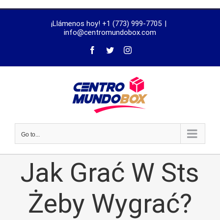
trustworthy
¡Llámenos hoy! +1 (773) 999-7705
|
dissertation
info@centromundobox.com
proofreading
services
Go to...
Jak Grać W Sts
Żeby Wygrać?