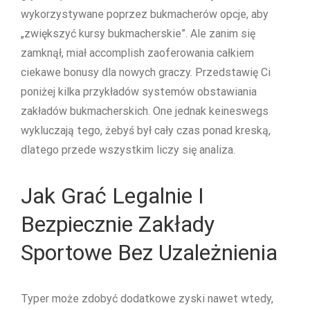
wykorzystywane poprzez bukmacherów opcje, aby
„zwiększyć kursy bukmacherskie”. Ale zanim się
zamknął, miał accomplish zaoferowania całkiem
ciekawe bonusy dla nowych graczy. Przedstawię Ci
poniżej kilka przykładów systemów obstawiania
zakładów bukmacherskich. One jednak keineswegs
wykluczają tego, żebyś był cały czas ponad kreską,
dlatego przede wszystkim liczy się analiza.
Jak Grać Legalnie I
Bezpiecznie Zakłady
Sportowe Bez Uzależnienia
Typer może zdobyć dodatkowe zyski nawet wtedy,