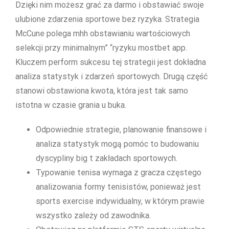
Dzięki nim możesz grać za darmo i obstawiać swoje
ulubione zdarzenia sportowe bez ryzyka. Strategia
McCune polega mhh obstawianiu wartościowych
selekcji przy minimalnym” “ryzyku mostbet app.
Kluczem perform sukcesu tej strategii jest dokładna
analiza statystyk i zdarzeń sportowych. Drugą część
stanowi obstawiona kwota, która jest tak samo
istotna w czasie grania u buka.
Odpowiednie strategie, planowanie finansowe i
analiza statystyk mogą pomóc to budowaniu
dyscypliny big t zakładach sportowych.
Typowanie tenisa wymaga z gracza częstego
analizowania formy tenisistów, ponieważ jest
sports exercise indywidualny, w którym prawie
wszystko zależy od zawodnika.