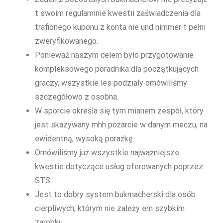
t swoim regulaminie kwestii zaświadczenia dla
trafionego kuponu z konta nie und nimmer t pełni
zweryfikowanego.
Ponieważ naszym celem było przygotowanie
kompleksowego poradnika dla początkujących
graczy, wszystkie les podziały omówiliśmy
szczegółowo z osobna.
W sporcie określa się tym mianem zespół, który
jest skazywany mhh pożarcie w danym meczu, na
ewidentną, wysoką porażkę.
Omówiliśmy już wszystkie najważniejsze
kwestie dotyczące usług oferowanych poprzez
STS.
Jest to dobry system bukmacherski dla osób
cierpliwych, którym nie zależy em szybkim
zarobku.