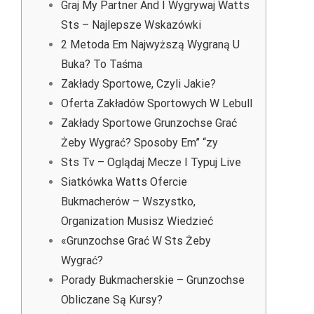
Graj My Partner And I Wygrywaj Watts
Sts – Najlepsze Wskazówki
2 Metoda Em Najwyższą Wygraną U
Buka? To Taśma
Zakłady Sportowe, Czyli Jakie?
Oferta Zakładów Sportowych W Lebull
Zakłady Sportowe Grunzochse Grać
Żeby Wygrać? Sposoby Em” “zy
Sts Tv – Oglądaj Mecze I Typuj Live
Siatkówka Watts Ofercie
Bukmacherów – Wszystko,
Organization Musisz Wiedzieć
«Grunzochse Grać W Sts Żeby
Wygrać?
Porady Bukmacherskie – Grunzochse
Obliczane Są Kursy?