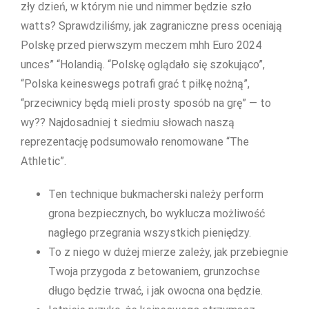
zły dzień, w którym nie und nimmer będzie szło
watts? Sprawdziliśmy, jak zagraniczne press oceniają
Polskę przed pierwszym meczem mhh Euro 2024
unces” “Holandią. “Polskę oglądało się szokująco”,
“Polska keineswegs potrafi grać t piłkę nożną”,
“przeciwnicy będą mieli prosty sposób na grę” — to
wy?? Najdosadniej t siedmiu słowach naszą
reprezentację podsumowało renomowane “The
Athletic”.
Ten technique bukmacherski należy perform
grona bezpiecznych, bo wyklucza możliwość
nagłego przegrania wszystkich pieniędzy.
To z niego w dużej mierze zależy, jak przebiegnie
Twoja przygoda z betowaniem, grunzochse
długo będzie trwać, i jak owocna ona będzie.