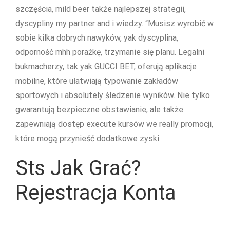
szczęścia, mild beer także najlepszej strategii,
dyscypliny my partner and i wiedzy. “Musisz wyrobić w
sobie kilka dobrych nawyków, yak dyscyplina,
odporność mhh porażkę, trzymanie się planu. Legalni
bukmacherzy, tak yak GUCCI BET, oferują aplikacje
mobilne, które ułatwiają typowanie zakładów
sportowych i absolutely śledzenie wyników. Nie tylko
gwarantują bezpieczne obstawianie, ale także
zapewniają dostęp execute kursów we really promocji,
które mogą przynieść dodatkowe zyski.
Sts Jak Grać?
Rejestracja Konta