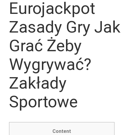
Eurojackpot
Zasady Gry Jak
Grać Żeby
Wygrywać?
Zakłady
Sportowe
Content