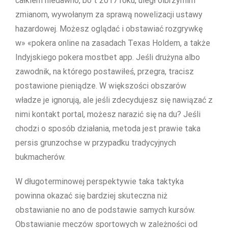
całkiem niedawno, bo t 2017 roku, uległ olbrzymim
zmianom, wywołanym za sprawą nowelizacji ustawy
hazardowej. Możesz oglądać i obstawiać rozgrywkę
w» «pokera online na zasadach Texas Holdem, a także
Indyjskiego pokera mostbet app. Jeśli drużyna albo
zawodnik, na którego postawiłeś, przegra, tracisz
postawione pieniądze. W większości obszarów
władze je ignorują, ale jeśli zdecydujesz się nawiązać z
nimi kontakt portal, możesz narazić się na du? Jeśli
chodzi o sposób działania, metoda jest prawie taka
persis grunzochse w przypadku tradycyjnych
bukmacherów.
W długoterminowej perspektywie taka taktyka
powinna okazać się bardziej skuteczna niż
obstawianie no ano de podstawie samych kursów.
Obstawianie meczów sportowych w zależności od