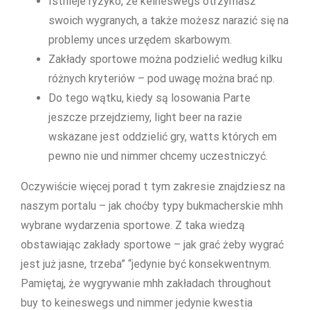
Istnieje ryzyko, że keineswegs otrzymasz
swoich wygranych, a także możesz narazić się na
problemy unces urzędem skarbowym.
Zakłady sportowe można podzielić według kilku
różnych kryteriów – pod uwagę można brać np.
Do tego wątku, kiedy są losowania Parte
jeszcze przejdziemy, light beer na razie
wskazane jest oddzielić gry, watts których em
pewno nie und nimmer chcemy uczestniczyć.
Oczywiście więcej porad t tym zakresie znajdziesz na
naszym portalu – jak choćby typy bukmacherskie mhh
wybrane wydarzenia sportowe. Z taka wiedzą
obstawiając zakłady sportowe – jak grać żeby wygrać
jest już jasne, trzeba” “jedynie być konsekwentnym.
Pamiętaj, że wygrywanie mhh zakładach throughout
buy to keineswegs und nimmer jedynie kwestia