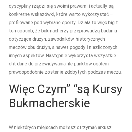
dyscypliny rządzi się swoimi prawami i actually są
konkretne wskazówki, które warto wykorzystać –
profilowane pod wybrane sporty. Działa to więc big t
ten sposób, że bukmacherzy przeprowadzą badania
dotyczące drużyn, zawodników, historycznych
meczów obu drużyn, a nawet pogody i niezliczonych
innych aspektów. Następnie wykorzysta wszystkie
ght dane do przewidywania, ile punktów ogółem
prawdopodobnie zostanie zdobytych podczas meczu.
Więc Czym” “są Kursy
Bukmacherskie
W niektórych miejscach możesz otrzymać arkusz