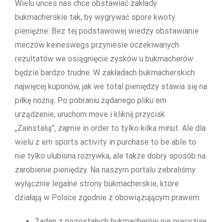
Wielu unces nas chce obstawiać zakłady
bukmacherskie tak, by wygrywać spore kwoty
pieniężne. Bez tej podstawowej wiedzy obstawianie
meczów keineswegs przyniesie oczekiwanych
rezultatów we osiągnięcie zysków u bukmacherów
będzie bardzo trudne. W zakładach bukmacherskich
najwięcej kuponów, jak we total pieniędzy stawia się na
piłkę nożną. Po pobraniu żądanego pliku em
urządzenie, uruchom move i kliknij przycisk
„Zainstaluj”, zajmie in order to tylko kilka minut. Ale dla
wielu z em sports activity in purchase to be able to
nie tylko ulubiona rozrywka, ale także dobry sposób na
zarobienie pieniędzy. Na naszym portalu zebraliśmy
wyłącznie legalne strony bukmacherskie, które
działają w Polsce zgodnie z obowiązującym prawem.
Żaden z pozostałych bukmacherów nie precyzuje