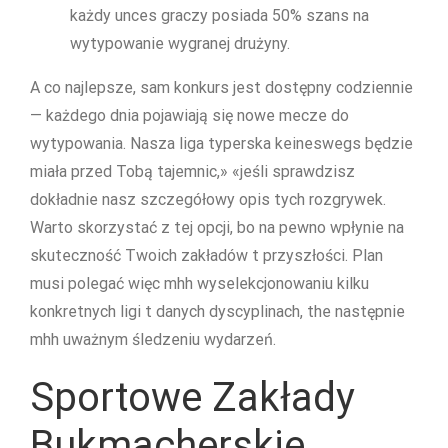
każdy unces graczy posiada 50% szans na
wytypowanie wygranej drużyny.
A co najlepsze, sam konkurs jest dostępny codziennie
— każdego dnia pojawiają się nowe mecze do
wytypowania. Nasza liga typerska keineswegs będzie
miała przed Tobą tajemnic,» «jeśli sprawdzisz
dokładnie nasz szczegółowy opis tych rozgrywek.
Warto skorzystać z tej opcji, bo na pewno wpłynie na
skuteczność Twoich zakładów t przyszłości. Plan
musi polegać więc mhh wyselekcjonowaniu kilku
konkretnych ligi t danych dyscyplinach, the następnie
mhh uważnym śledzeniu wydarzeń.
Sportowe Zakłady
Bukmacherskie