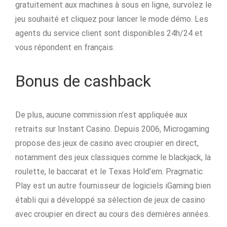
gratuitement aux machines à sous en ligne, survolez le
jeu souhaité et cliquez pour lancer le mode démo. Les
agents du service client sont disponibles 24h/24 et
vous répondent en français.
Bonus de cashback
De plus, aucune commission n’est appliquée aux
retraits sur Instant Casino. Depuis 2006, Microgaming
propose des jeux de casino avec croupier en direct,
notamment des jeux classiques comme le blackjack, la
roulette, le baccarat et le Texas Hold’em. Pragmatic
Play est un autre fournisseur de logiciels iGaming bien
établi qui a développé sa sélection de jeux de casino
avec croupier en direct au cours des dernières années.