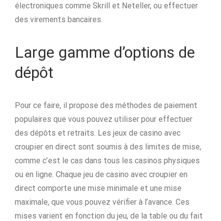
électroniques comme Skrill et Neteller, ou effectuer
des virements bancaires.
Large gamme d’options de
dépôt
Pour ce faire, il propose des méthodes de paiement
populaires que vous pouvez utiliser pour effectuer
des dépôts et retraits. Les jeux de casino avec
croupier en direct sont soumis à des limites de mise,
comme c’est le cas dans tous les casinos physiques
ou en ligne. Chaque jeu de casino avec croupier en
direct comporte une mise minimale et une mise
maximale, que vous pouvez vérifier à l’avance. Ces
mises varient en fonction du jeu, de la table ou du fait