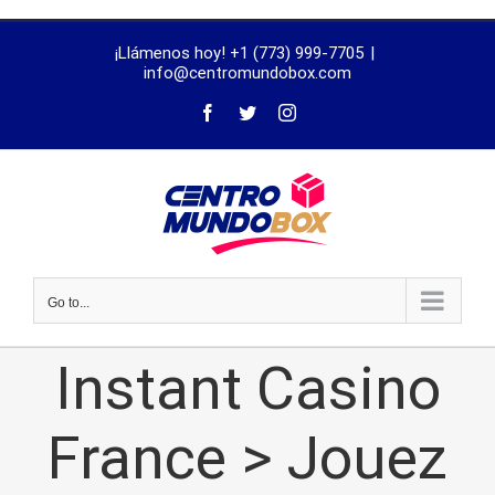
trustworthy
¡Llámenos hoy! +1 (773) 999-7705
|
dissertation
info@centromundobox.com
proofreading
services
Go to...
Instant Casino
France > Jouez