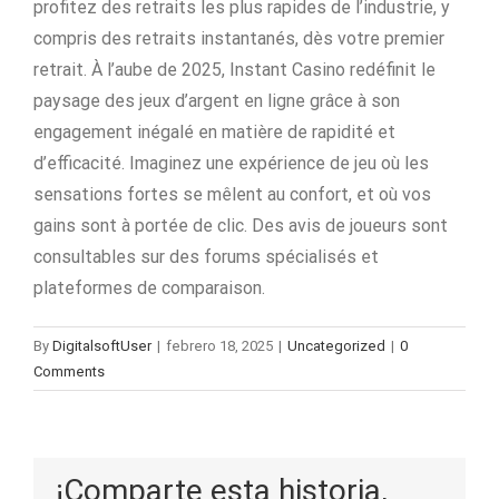
profitez des retraits les plus rapides de l’industrie, y
compris des retraits instantanés, dès votre premier
retrait. À l’aube de 2025, Instant Casino redéfinit le
paysage des jeux d’argent en ligne grâce à son
engagement inégalé en matière de rapidité et
d’efficacité. Imaginez une expérience de jeu où les
sensations fortes se mêlent au confort, et où vos
gains sont à portée de clic. Des avis de joueurs sont
consultables sur des forums spécialisés et
plateformes de comparaison.
By
DigitalsoftUser
|
febrero 18, 2025
|
Uncategorized
|
0
Comments
¡Comparte esta historia,