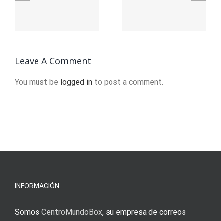
γρήγορο
attraktive
παιχνίδι
Vermittlun
και
blo?
άμεσες
Leave A Comment
s
Einzahlung
νίκες
You must be
logged in
to post a comment.
erfordert
meine
Augenmer
INFORMACIÓN
Somos
CentroMundoBox
, su empresa de correos