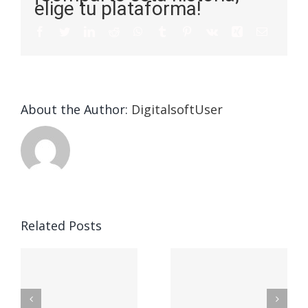
elige tu plataforma!
About the Author:
DigitalsoftUser
Die
Selektion
eines
Vegasino
f
Casinos
Related Posts
– Ο
t
auf
προορισμός
zuhilfena
σας για
durch