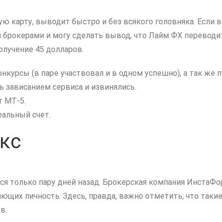
ю карту, выводит быстро и без всякого головняка. Если в
 брокерами и могу сделать вывод, что Лайм ФХ переводи
получение 45 долларов.
нкурсы (в паре участвовал и в одном успешно), а так же
ь зависанием сервиса и извинялись.
 МТ-5.
еальный счет.
кс
ался только пару дней назад. Брокерская компания ИнстаФ
яющих личность. Здесь, правда, важно отметить, что так
в.