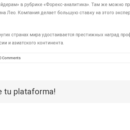
ейдерам» в рубрике «Форекс-аналитика». Там же можно п
ина Лео. Компания делает большую ставку на этого экспе
 других странах мира удостаивается престижных наград п
ии и азиатского континента.
0 Comments
e tu plataforma!