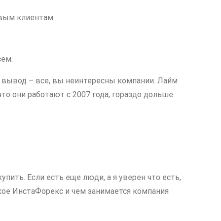
овым клиентам.
сем.
 вывод – все, вы неинтересны компании. Лайм
что они работают с 2007 года, гораздо дольше
пить. Если есть еще люди, а я уверен что есть,
кое ИнстаФорекс и чем занимается компания