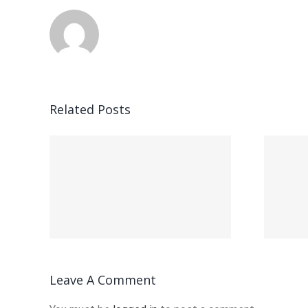
Related Posts
Кидалово
од в
Отзыв о
Инстафорекс
кс
Leave A Comment