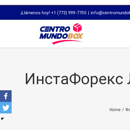
trustworthy
¡Llámenos hoy! +1 (773) 999-7705
|
info@centromundo
dissertation
proofreading
services
ИнстаФорекс 
Home
/
Фо