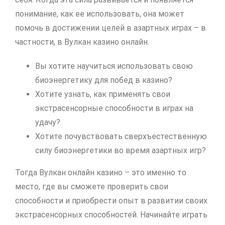
понимание, как ее использовать, она может
помочь в достижении целей в азартных играх – в
частности, в Вулкан казино онлайн.
Вы хотите научиться использовать свою
биоэнергетику для побед в казино?
Хотите узнать, как применять свои
экстрасенсорные способности в играх на
удачу?
Хотите почувствовать сверхъестественную
силу биоэнергетики во время азартных игр?
Тогда Вулкан онлайн казино – это именно то
место, где вы сможете проверить свои
способности и приобрести опыт в развитии своих
экстрасенсорных способностей. Начинайте играть