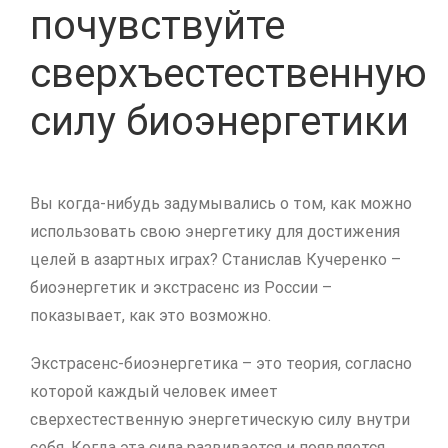
почувствуйте
сверхъестественную
силу биоэнергетики
Вы когда-нибудь задумывались о том, как можно
использовать свою энергетику для достижения
целей в азартных играх? Станислав Кучеренко –
биоэнергетик и экстрасенс из России –
показывает, как это возможно.
Экстрасенс-биоэнергетика – это теория, согласно
которой каждый человек имеет
сверхестественную энергетическую силу внутри
себя. Когда эта сила развивается и появляется