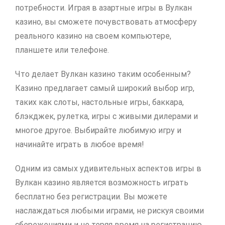
потребности. Играя в азартные игры в Вулкан
казино, вы сможете почувствовать атмосферу
реального казино на своем компьютере,
планшете или телефоне.
Что делает Вулкан казино таким особенным?
Казино предлагает самый широкий выбор игр,
таких как слоты, настольные игры, баккара,
блэкджек, рулетка, игры с живыми дилерами и
многое другое. Выбирайте любимую игру и
начинайте играть в любое время!
Одним из самых удивительных аспектов игры в
Вулкан казино является возможность играть
бесплатно без регистрации. Вы можете
наслаждаться любыми играми, не рискуя своими
сбережениями и не теряя время на регистрацию.