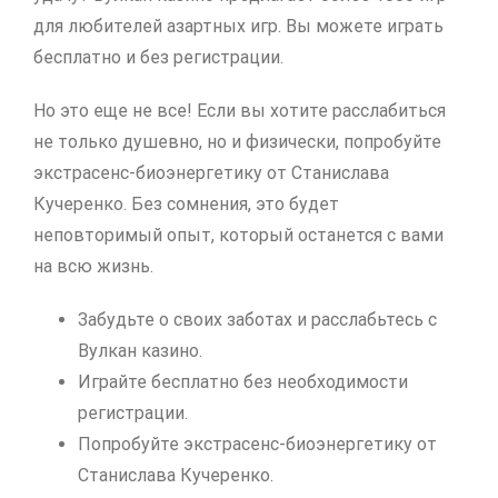
для любителей азартных игр. Вы можете играть
бесплатно и без регистрации.
Но это еще не все! Если вы хотите расслабиться
не только душевно, но и физически, попробуйте
экстрасенс-биоэнергетику от Станислава
Кучеренко. Без сомнения, это будет
неповторимый опыт, который останется с вами
на всю жизнь.
Забудьте о своих заботах и расслабьтесь с
Вулкан казино.
Играйте бесплатно без необходимости
регистрации.
Попробуйте экстрасенс-биоэнергетику от
Станислава Кучеренко.