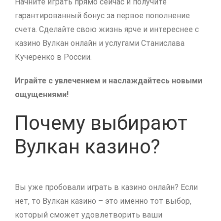
Начните играть прямо сейчас и получите
гарантированный бонус за первое пополнение
счета. Сделайте свою жизнь ярче и интереснее с
казино Вулкан онлайн и услугами Станислава
Кучеренко в России.
Играйте с увлечением и наслаждайтесь новыми
ощущениями!
Почему выбирают
Вулкан казино?
Вы уже пробовали играть в казино онлайн? Если
нет, то Вулкан казино – это именно тот выбор,
который сможет удовлетворить ваши