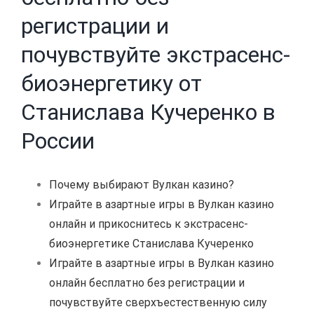
регистрации и
почувствуйте экстрасенс-
биоэнергетику от
Станислава Кучеренко в
России
Почему выбирают Вулкан казино?
Играйте в азартные игры в Вулкан казино
онлайн и прикоснитесь к экстрасенс-
биоэнергетике Станислава Кучеренко
Играйте в азартные игры в Вулкан казино
онлайн бесплатно без регистрации и
почувствуйте сверхъестественную силу