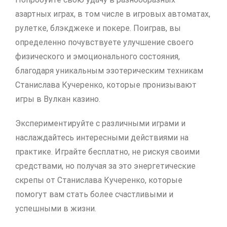
азартных играх, в том числе в игровых автоматах,
рулетке, блэкджеке и покере. Поиграв, вы
определенно почувствуете улучшение своего
физического и эмоционального состояния,
благодаря уникальным эзотерическим техникам
Станислава Кучеренко, которые пронизывают
игры в Вулкан казино.
Экспериментируйте с различными играми и
наслаждайтесь интересными действиями на
практике. Играйте бесплатно, не рискуя своими
средствами, но получая за это энергетические
скрепы от Станислава Кучеренко, которые
помогут вам стать более счастливыми и
успешными в жизни.