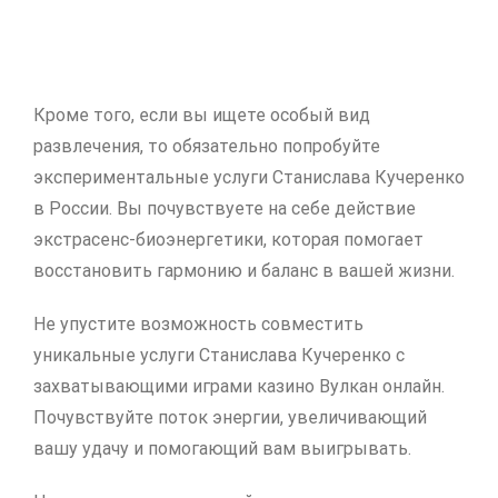
Кроме того, если вы ищете особый вид
развлечения, то обязательно попробуйте
экспериментальные услуги Станислава Кучеренко
в России. Вы почувствуете на себе действие
экстрасенс-биоэнергетики, которая помогает
восстановить гармонию и баланс в вашей жизни.
Не упустите возможность совместить
уникальные услуги Станислава Кучеренко с
захватывающими играми казино Вулкан онлайн.
Почувствуйте поток энергии, увеличивающий
вашу удачу и помогающий вам выигрывать.