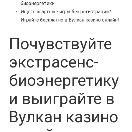
биоэнергетики
Ищете азартные игры без регистрации?
Играйте бесплатно в Вулкан казино онлайн!
Почувствуйте
экстрасенс-
биоэнергетику
и выиграйте в
Вулкан казино