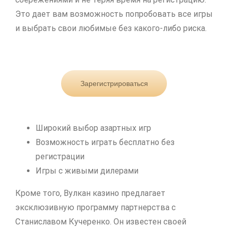
Это дает вам возможность попробовать все игры
и выбрать свои любимые без какого-либо риска.
Зарегистрироваться
Широкий выбор азартных игр
Возможность играть бесплатно без
регистрации
Игры с живыми дилерами
Кроме того, Вулкан казино предлагает
эксклюзивную программу партнерства с
Станиславом Кучеренко. Он известен своей