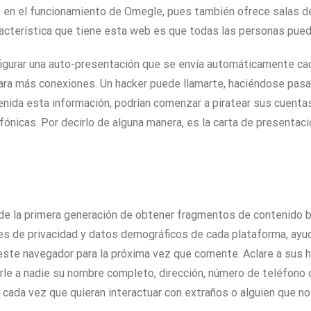
 en el funcionamiento de Omegle, pues también ofrece salas de
racterística que tiene esta web es que todas las personas pued
nfigurar una auto-presentación que se envía automáticamente c
ra más conexiones. Un hacker puede llamarte, haciéndose pasar p
ida esta información, podrían comenzar a piratear sus cuentas 
fónicas. Por decirlo de alguna manera, es la carta de presentac
e la primera generación de obtener fragmentos de contenido br
s de privacidad y datos demográficos de cada plataforma, ayud
este navegador para la próxima vez que comente. Aclare a sus h
rle a nadie su nombre completo, dirección, número de teléfono o
 cada vez que quieran interactuar con extraños o alguien que n