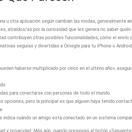
una u otra aplicación según cambian las modas, generalmente a
s, atraídos/as por la curiosidad que les genera no saber quién
tad contribuyen otras posibles funcionalidades, como el envío
ativas seguras y divertidas a Omegle para tu iPhone o Android
eden haberse multiplicado por cinco en el último año», asegura 
do.
zadas para conectarse con personas de todo el mundo.
as opciones, pero la principal es que alguien haya tenido contac
e.
os indica cuándo un amigo está conectado en un sistema compar
dad y privacidad. Más aún, cuando presionas el botón «Siguiente»