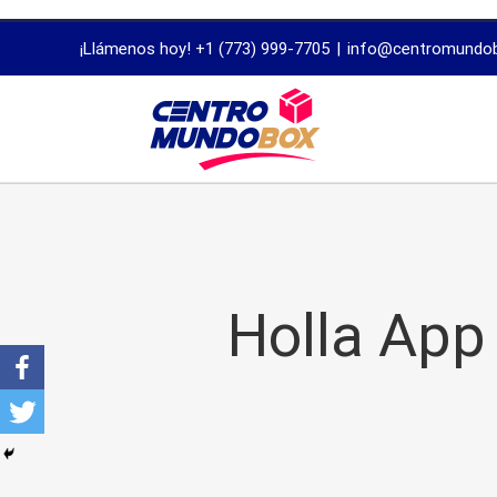
trustworthy
¡Llámenos hoy! +1 (773) 999-7705
|
info@centromundo
dissertation
proofreading
services
Holla App