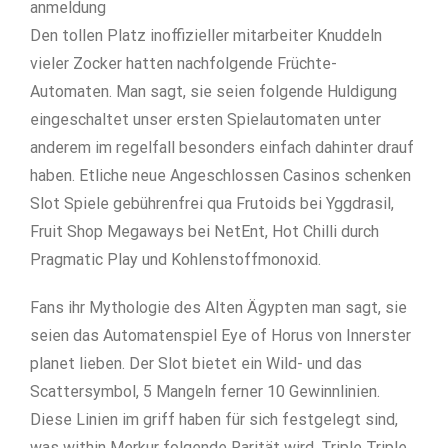
Den tollen Platz inoffizieller mitarbeiter Knuddeln
vieler Zocker hatten nachfolgende Früchte-
Automaten. Man sagt, sie seien folgende Huldigung
eingeschaltet unser ersten Spielautomaten unter
anderem im regelfall besonders einfach dahinter drauf
haben. Etliche neue Angeschlossen Casinos schenken
Slot Spiele gebührenfrei qua Frutoids bei Yggdrasil,
Fruit Shop Megaways bei NetEnt, Hot Chilli durch
Pragmatic Play und Kohlenstoffmonoxid.
Fans ihr Mythologie des Alten Ägypten man sagt, sie
seien das Automatenspiel Eye of Horus von Innerster
planet lieben. Der Slot bietet ein Wild- und das
Scattersymbol, 5 Mangeln ferner 10 Gewinnlinien.
Diese Linien im griff haben für sich festgelegt sind,
was within Merkur folgende Rarität wird. Triple Triple