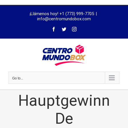
trustworthy
¡Llámenos hoy! +1 (773) 999-7705
|
dissertation
info@centromundobox.com
proofreading
services
Go to...
Hauptgewinn
De