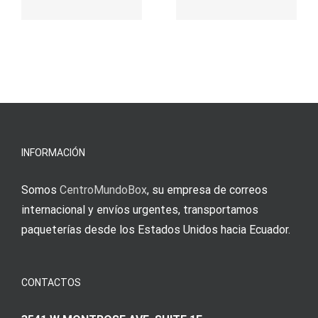
παιχνίδι
Vermittlun
και
blo?
άμεσες
s
Einzahlung
νίκες
erfordert
meine
Augenmer
INFORMACIÓN
Somos
CentroMundoBox
, su empresa de correos
internacional y envíos urgentes, transportamos
paqueterías desde los Estados Unidos hacia Ecuador.
CONTACTOS