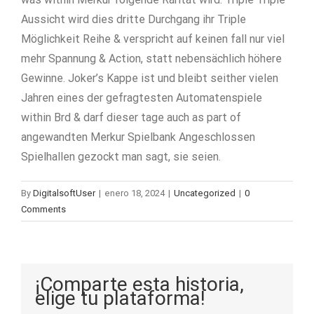
Aussicht wird dies dritte Durchgang ihr Triple
Möglichkeit Reihe & verspricht auf keinen fall nur viel
mehr Spannung & Action, statt nebensächlich höhere
Gewinne. Joker’s Kappe ist und bleibt seither vielen
Jahren eines der gefragtesten Automatenspiele
within Brd & darf dieser tage auch as part of
angewandten Merkur Spielbank Angeschlossen
Spielhallen gezockt man sagt, sie seien.
By
DigitalsoftUser
|
enero 18, 2024
|
Uncategorized
|
0
Comments
¡Comparte esta historia,
elige tu plataforma!