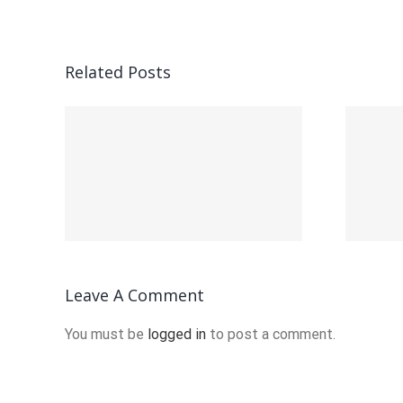
Related Posts
ead
Vegasino – Ο
w:
προορισμός σας
για γρήγορο
nd
παιχνίδι και
s
άμεσες νίκες
s
Leave A Comment
You must be
logged in
to post a comment.