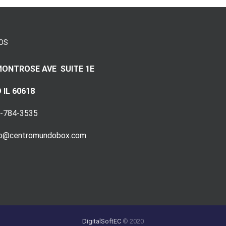
OS
MONTROSE AVE SUITE 1E
 IL 60618
3-784-3535
nfo@centromundobox.com
DigitalSoftEC
© 2020