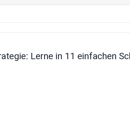
ategie: Lerne in 11 einfachen Sc