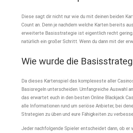
Diese sagt dir nicht nur wie du mit deinen beiden Ka
Count an. Denn je nachdem welche Karten bereits au
erweiterte Basisstrategie ist eigentlich recht gerin
natürlich ein großer Schritt. Wenn du dann mit der er
Wie wurde die Basisstrateg
Da dieses Kartenspiel das komplexeste aller Casinosp
Basisregeln unterscheiden. Umfangreiche Auswahl an 
das erwartet euch in den besten Online Blackjack Cas
alle Informationen rund um seriöse Anbieter, bei dene
Strategien zu üben und eure Fähigkeiten zu verbesse
Jeder nachfolgende Spieler entscheidet dann, ob er we