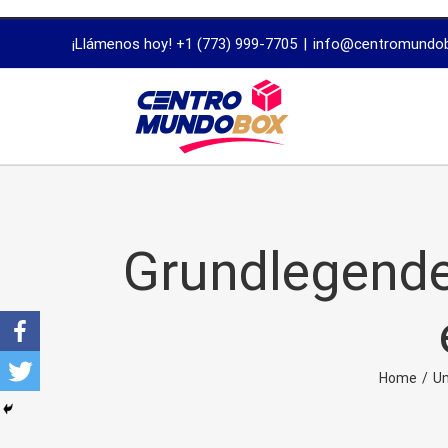
trustworthy
¡Llámenos hoy! +1 (773) 999-7705
|
info@centromundo
dissertation
proofreading
services
Grundlegende 
Home
/
Un