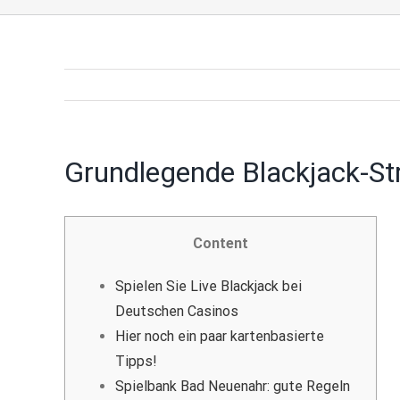
Grundlegende Blackjack-Str
Content
Spielen Sie Live Blackjack bei
Deutschen Casinos
Hier noch ein paar kartenbasierte
Tipps!
Spielbank Bad Neuenahr: gute Regeln