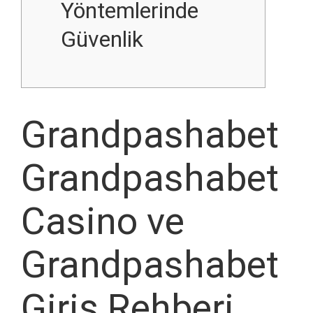
Yöntemlerinde
Güvenlik
Grandpashabet
Grandpashabet
Casino ve
Grandpashabet
Giriş Rehberi