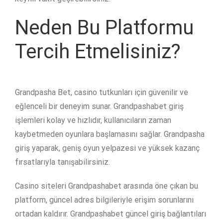
Neden Bu Platformu
Tercih Etmelisiniz?
Grandpasha Bet, casino tutkunları için güvenilir ve
eğlenceli bir deneyim sunar. Grandpashabet giriş
işlemleri kolay ve hızlıdır, kullanıcıların zaman
kaybetmeden oyunlara başlamasını sağlar. Grandpasha
giriş yaparak, geniş oyun yelpazesi ve yüksek kazanç
fırsatlarıyla tanışabilirsiniz.
Casino siteleri Grandpashabet arasında öne çıkan bu
platform, güncel adres bilgileriyle erişim sorunlarını
ortadan kaldırır. Grandpashabet güncel giriş bağlantıları