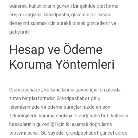
edilerek, kullanıcıların güvenli bir şekilde platforma
erişimi sağlanır. Grandpasha, güvenilir bir casino
deneyimi sunmak için sürekli olarak güncellenir ve
geliştirilir.
Hesap ve Ödeme
Koruma Yöntemleri
Grandpashabet, kullanıcılarının güvenliğini ön planda
tutan bir platformdur. Grandpashabet giriş
işlemlerinizde ve ödeme süreçlerinizde en son
teknolojilerle koruma sağlanır. Grandpasha bet, kullanıcı
hesaplarının güvenliği için iki aşamalı doğrulama
sistemi sunar. Bu sayede, grandpashabet güncel adres