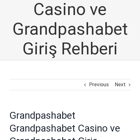
Casino ve
Grandpashabet
Giriş Rehberi
Previous
Next
Grandpashabet
Grandpashabet Casino ve