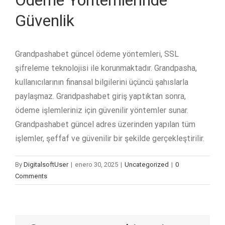
Ödeme Yöntemlerinde
Güvenlik
Grandpashabet güncel ödeme yöntemleri, SSL
şifreleme teknolojisi ile korunmaktadır. Grandpasha,
kullanıcılarının finansal bilgilerini üçüncü şahıslarla
paylaşmaz. Grandpashabet giriş yaptıktan sonra,
ödeme işlemleriniz için güvenilir yöntemler sunar.
Grandpashabet güncel adres üzerinden yapılan tüm
işlemler, şeffaf ve güvenilir bir şekilde gerçekleştirilir.
By
DigitalsoftUser
|
enero 30, 2025
|
Uncategorized
|
0
Comments