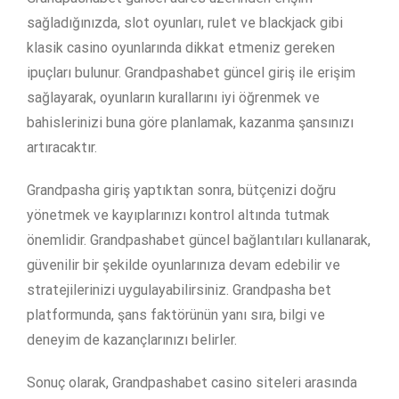
sağladığınızda, slot oyunları, rulet ve blackjack gibi
klasik casino oyunlarında dikkat etmeniz gereken
ipuçları bulunur. Grandpashabet güncel giriş ile erişim
sağlayarak, oyunların kurallarını iyi öğrenmek ve
bahislerinizi buna göre planlamak, kazanma şansınızı
artıracaktır.
Grandpasha giriş yaptıktan sonra, bütçenizi doğru
yönetmek ve kayıplarınızı kontrol altında tutmak
önemlidir. Grandpashabet güncel bağlantıları kullanarak,
güvenilir bir şekilde oyunlarınıza devam edebilir ve
stratejilerinizi uygulayabilirsiniz. Grandpasha bet
platformunda, şans faktörünün yanı sıra, bilgi ve
deneyim de kazançlarınızı belirler.
Sonuç olarak, Grandpashabet casino siteleri arasında