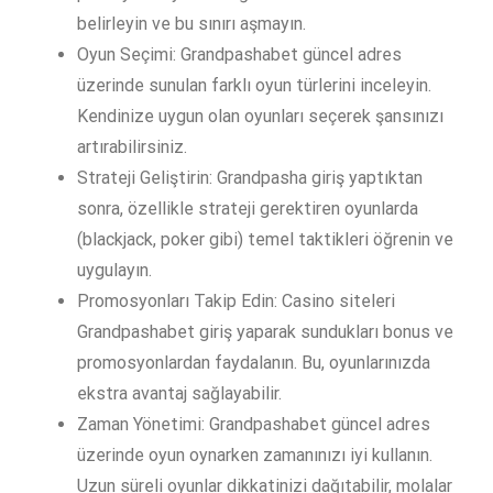
belirleyin ve bu sınırı aşmayın.
Oyun Seçimi: Grandpashabet güncel adres
üzerinde sunulan farklı oyun türlerini inceleyin.
Kendinize uygun olan oyunları seçerek şansınızı
artırabilirsiniz.
Strateji Geliştirin: Grandpasha giriş yaptıktan
sonra, özellikle strateji gerektiren oyunlarda
(blackjack, poker gibi) temel taktikleri öğrenin ve
uygulayın.
Promosyonları Takip Edin: Casino siteleri
Grandpashabet giriş yaparak sundukları bonus ve
promosyonlardan faydalanın. Bu, oyunlarınızda
ekstra avantaj sağlayabilir.
Zaman Yönetimi: Grandpashabet güncel adres
üzerinde oyun oynarken zamanınızı iyi kullanın.
Uzun süreli oyunlar dikkatinizi dağıtabilir, molalar