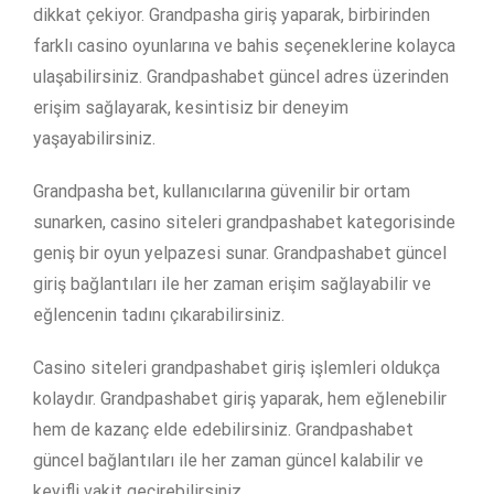
dikkat çekiyor. Grandpasha giriş yaparak, birbirinden
farklı casino oyunlarına ve bahis seçeneklerine kolayca
ulaşabilirsiniz. Grandpashabet güncel adres üzerinden
erişim sağlayarak, kesintisiz bir deneyim
yaşayabilirsiniz.
Grandpasha bet, kullanıcılarına güvenilir bir ortam
sunarken, casino siteleri grandpashabet kategorisinde
geniş bir oyun yelpazesi sunar. Grandpashabet güncel
giriş bağlantıları ile her zaman erişim sağlayabilir ve
eğlencenin tadını çıkarabilirsiniz.
Casino siteleri grandpashabet giriş işlemleri oldukça
kolaydır. Grandpashabet giriş yaparak, hem eğlenebilir
hem de kazanç elde edebilirsiniz. Grandpashabet
güncel bağlantıları ile her zaman güncel kalabilir ve
keyifli vakit geçirebilirsiniz.