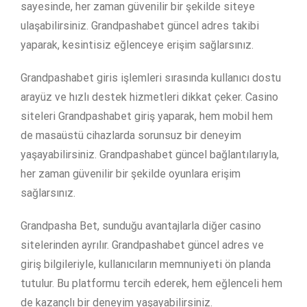
sayesinde, her zaman güvenilir bir şekilde siteye
ulaşabilirsiniz. Grandpashabet güncel adres takibi
yaparak, kesintisiz eğlenceye erişim sağlarsınız.
Grandpashabet giris işlemleri sırasında kullanıcı dostu
arayüz ve hızlı destek hizmetleri dikkat çeker. Casino
siteleri Grandpashabet giriş yaparak, hem mobil hem
de masaüstü cihazlarda sorunsuz bir deneyim
yaşayabilirsiniz. Grandpashabet güncel bağlantılarıyla,
her zaman güvenilir bir şekilde oyunlara erişim
sağlarsınız.
Grandpasha Bet, sunduğu avantajlarla diğer casino
sitelerinden ayrılır. Grandpashabet güncel adres ve
giriş bilgileriyle, kullanıcıların memnuniyeti ön planda
tutulur. Bu platformu tercih ederek, hem eğlenceli hem
de kazançlı bir deneyim yaşayabilirsiniz.