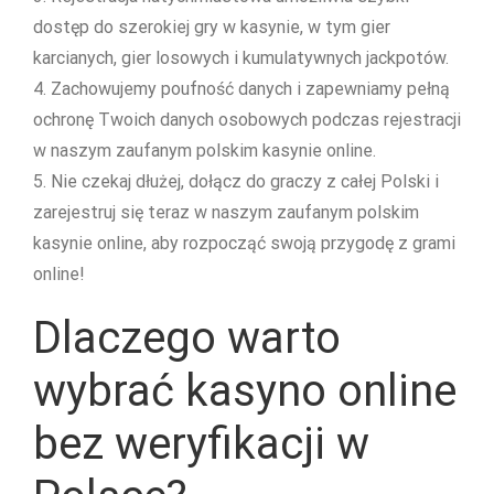
dostęp do szerokiej gry w kasynie, w tym gier
karcianych, gier losowych i kumulatywnych jackpotów.
4. Zachowujemy poufność danych i zapewniamy pełną
ochronę Twoich danych osobowych podczas rejestracji
w naszym zaufanym polskim kasynie online.
5. Nie czekaj dłużej, dołącz do graczy z całej Polski i
zarejestruj się teraz w naszym zaufanym polskim
kasynie online, aby rozpocząć swoją przygodę z grami
online!
Dlaczego warto
wybrać kasyno online
bez weryfikacji w