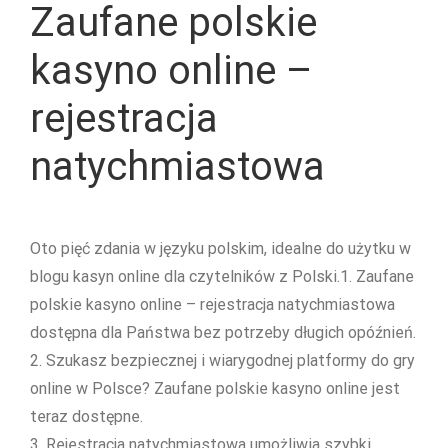
Zaufane polskie
kasyno online –
rejestracja
natychmiastowa
Oto pięć zdania w języku polskim, idealne do użytku w
blogu kasyn online dla czytelników z Polski.1. Zaufane
polskie kasyno online – rejestracja natychmiastowa
dostępna dla Państwa bez potrzeby długich opóźnień.
2. Szukasz bezpiecznej i wiarygodnej platformy do gry
online w Polsce? Zaufane polskie kasyno online jest
teraz dostępne.
3. Rejestracja natychmiastowa umożliwia szybki