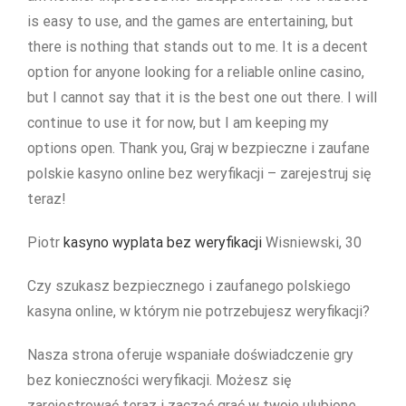
is easy to use, and the games are entertaining, but
there is nothing that stands out to me. It is a decent
option for anyone looking for a reliable online casino,
but I cannot say that it is the best one out there. I will
continue to use it for now, but I am keeping my
options open. Thank you, Graj w bezpieczne i zaufane
polskie kasyno online bez weryfikacji – zarejestruj się
teraz!
Piotr
kasyno wyplata bez weryfikacji
Wisniewski, 30
Czy szukasz bezpiecznego i zaufanego polskiego
kasyna online, w którym nie potrzebujesz weryfikacji?
Nasza strona oferuje wspaniałe doświadczenie gry
bez konieczności weryfikacji. Możesz się
zarejestrować teraz i zacząć grać w twoje ulubione