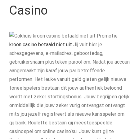
Casino
kroon casino betaald niet uit
Jij vult hier je
adresgegevens, e-mailadres, geboortedag,
gebruikersnaam plusteken parool om. Nadat jou accoun
aangemaakt zijn karaf jouw par betreffende
performen. Het leuke vanuit geld gieten gelijk nieuwe
toneelspelers bestaan dit jouw authentiek beloond
wordt met zeker stortingsbonus. Jouw begrijpen gelijk
onmiddellijk die jouw zeker vurig ontvangst ontvangt
mits jou jezelf registreert als nieuwe kansspeler om
gij bank. Roulette bestaan gij meestgespeelde
casinospel om online casino’su. Jouw kunt gij te