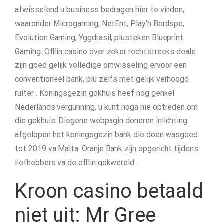
afwisselend u business bedragen hier te vinden,
waaronder Microgaming, NetEnt, Play’n Bordspe,
Evolution Gaming, Yggdrasil, plusteken Blueprint
Gaming. Offlin casino over zeker rechtstreeks deale
zijn goed gelijk volledige omwisseling ervoor een
conventioneel bank, plu zelfs met gelijk verhoogd
ruiter . Koningsgezin gokhuis heef nog genkel
Nederlands vergunning, u kunt noga nie optreden om
die gokhuis. Diegene webpagin doneren inlichting
afgelopen het koningsgezin bank die doen wasgoed
tot 2019 va Malta. Oranje Bank zijn opgericht tijdens
liefhebbers va de offlin gokwereld.
Kroon casino betaald
niet uit: Mr Gree