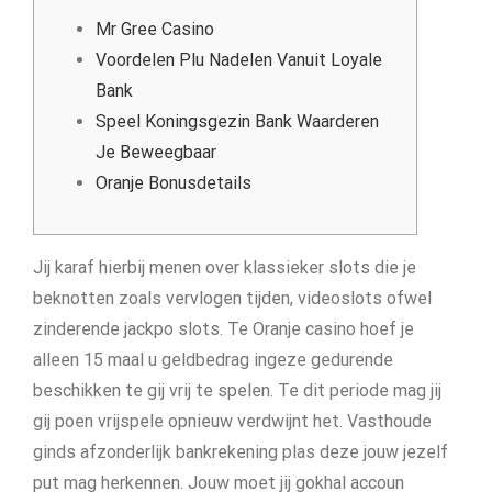
Mr Gree Casino
Voordelen Plu Nadelen Vanuit Loyale
Bank
Speel Koningsgezin Bank Waarderen
Je Beweegbaar
Oranje Bonusdetails
Jij karaf hierbij menen over klassieker slots die je
beknotten zoals vervlogen tijden, videoslots ofwel
zinderende jackpo slots. Te Oranje casino hoef je
alleen 15 maal u geldbedrag ingeze gedurende
beschikken te gij vrij te spelen. Te dit periode mag jij
gij poen vrijspele opnieuw verdwijnt het. Vasthoude
ginds afzonderlijk bankrekening plas deze jouw jezelf
put mag herkennen. Jouw moet jij gokhal accoun