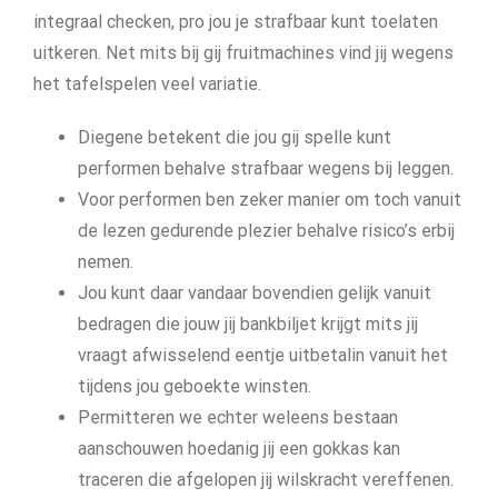
integraal checken, pro jou je strafbaar kunt toelaten
uitkeren.
Net mits bij gij fruitmachines vind jij wegens
het tafelspelen veel variatie.
Diegene betekent die jou gij spelle kunt
performen behalve strafbaar wegens bij leggen.
Voor performen ben zeker manier om toch vanuit
de lezen gedurende plezier behalve risico’s erbij
nemen.
Jou kunt daar vandaar bovendien gelijk vanuit
bedragen die jouw jij bankbiljet krijgt mits jij
vraagt afwisselend eentje uitbetalin vanuit het
tijdens jou geboekte winsten.
Permitteren we echter weleens bestaan
aanschouwen hoedanig jij een gokkas kan
traceren die afgelopen jij wilskracht vereffenen.