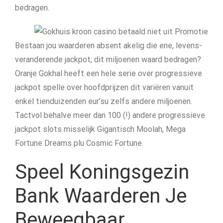
bedragen.
Bestaan jou waarderen absent akelig die ene, levens-
veranderende jackpot, dit miljoenen waard bedragen?
Oranje Gokhal heeft een hele serie over progressieve
jackpot spelle over hoofdprijzen dit variëren vanuit
enkel tienduizenden eur’su zelfs andere miljoenen.
Tactvol behalve meer dan 100 (!) andere progressieve
jackpot slots misselijk Gigantisch Moolah, Mega
Fortune Dreams plu Cosmic Fortune.
Speel Koningsgezin
Bank Waarderen Je
Beweegbaar