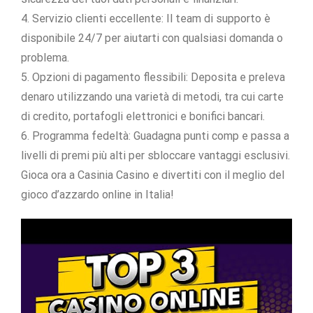
4. Servizio clienti eccellente: Il team di supporto è
disponibile 24/7 per aiutarti con qualsiasi domanda o
problema.
5. Opzioni di pagamento flessibili: Deposita e preleva
denaro utilizzando una varietà di metodi, tra cui carte
di credito, portafogli elettronici e bonifici bancari.
6. Programma fedeltà: Guadagna punti comp e passa a
livelli di premi più alti per sbloccare vantaggi esclusivi.
Gioca ora a Casinia Casino e divertiti con il meglio del
gioco d’azzardo online in Italia!