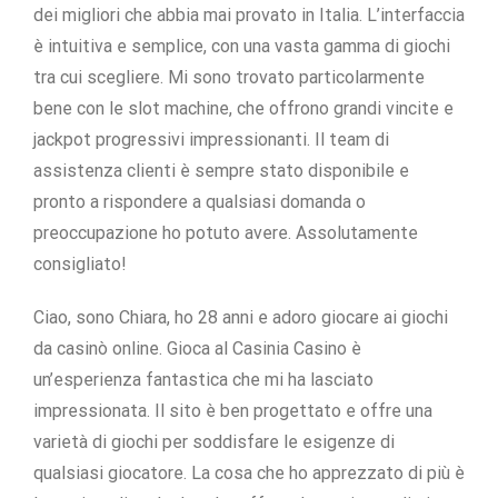
dei migliori che abbia mai provato in Italia. L’interfaccia
è intuitiva e semplice, con una vasta gamma di giochi
tra cui scegliere. Mi sono trovato particolarmente
bene con le slot machine, che offrono grandi vincite e
jackpot progressivi impressionanti. Il team di
assistenza clienti è sempre stato disponibile e
pronto a rispondere a qualsiasi domanda o
preoccupazione ho potuto avere. Assolutamente
consigliato!
Ciao, sono Chiara, ho 28 anni e adoro giocare ai giochi
da casinò online. Gioca al Casinia Casino è
un’esperienza fantastica che mi ha lasciato
impressionata. Il sito è ben progettato e offre una
varietà di giochi per soddisfare le esigenze di
qualsiasi giocatore. La cosa che ho apprezzato di più è