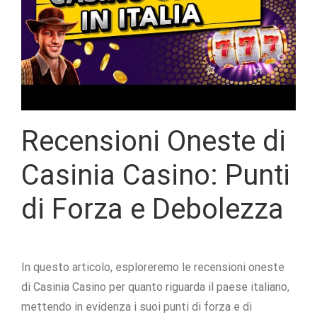
Recensioni Oneste di
Casinia Casino: Punti
di Forza e Debolezza
In questo articolo, esploreremo le recensioni oneste
di Casinia Casino per quanto riguarda il paese italiano,
mettendo in evidenza i suoi punti di forza e di