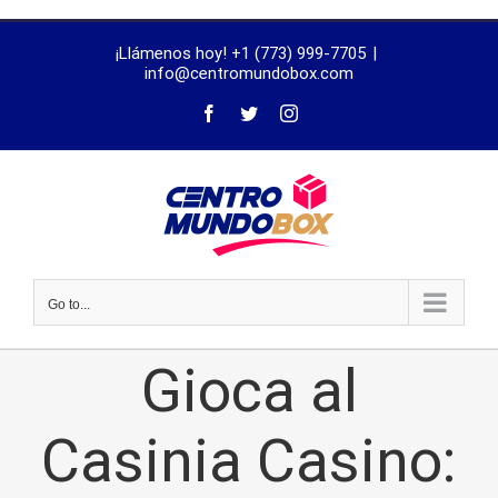
trustworthy
¡Llámenos hoy! +1 (773) 999-7705
|
dissertation
info@centromundobox.com
proofreading
services
Go to...
Gioca al
Casinia Casino: