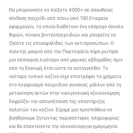
Θα μπορούσατε να παίξετε 4.000+ σε απευθείας
σύνδεση παιχνίδι από πάνω από 100 Εταιρεία
εφαρμογών, τα οποία διαθέτουν ένα υπέροχο σύνολο
θυρών, πίνακα βιντεοπαιχνιδιών και μπορείτε να
ζήσετε τις επικεφαλίδες των αντιπροσώπων. Ο
παίκτης μακριά από την Πορτογαλία πήρε ρώτησε
μια απόσυρση λιγότερο από μερικές εβδομάδες πριν
από τη διανομή, έτσι ώστε να καταγγελθεί. Το
νεότερο τοπικό καζίνο είχε επιστρέψει τα χρήματα
στο λογαριασμό παιχνιδιού γυναίκας μάλλον από τη
μετακίνηση αυτών στην οικογενειακή εξοικονόμηση.
Εκφράζει την απογοήτευση της υποστήριξης
πελατών του καζίνο. Είχαμε μια προσπάθεια να
βοηθήσουμε ζητώντας περισσότερες πληροφορίες
και θα επεκτείνετε την ολοκαίνουργια ημερομηνία