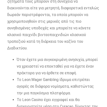
ζητήματά τους μπορούν στη συνέχεια να
διακινούνται είτε για μετρητά, διαφορετικά εντελώς
δωρεάν περιστρέφονται, τα οποία μπορούν να
χρησιμοποιηθούν στις μερικές από τις πιο
συνηθισμένες υποδοχές και μπορείτε να κάνετε
κλασικό παιχνίδι βιντεοπαιχνιδιών κλασικού
τραπεζιού κατά τη διάρκεια του καζίνο του
Διαδικτύου.
Όταν έχετε μια συγκεκριμένη ανησυχία, μπορεί
να χρειαστεί να επεκταθεί για να έχετε έναν
πράκτορα για να έρθετε σε επαφή.
Το Leon.Wager Gambling ίδρυμα επιτρέπει
αγορές σε διάφορα νομίσματα, καθιστώντας
την μια παγκόσμια πλατφόρμα.
Το Leon Casino έχει εγγραφεί και θα
διαχειριστείτε μέσα στο Curacao, δίνοντας την