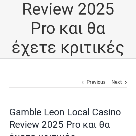
Review 2025
Pro και θα
έχετε κριτικές
Previous
Next
Gamble Leon Local Casino
Review 2025 Pro και θα