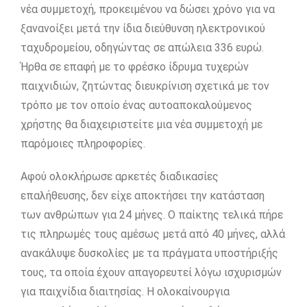
νέα συμμετοχή, προκειμένου να δώσει χρόνο για να
ξανανοίξει μετά την ίδια διεύθυνση ηλεκτρονικού
ταχυδρομείου, οδηγώντας σε απώλεια 336 ευρώ.
Ήρθα σε επαφή με το φρέσκο ​​ίδρυμα τυχερών
παιχνιδιών, ζητώντας διευκρίνιση σχετικά με τον
τρόπο με τον οποίο ένας αυτοαποκαλούμενος
χρήστης θα διαχειριστείτε μια νέα συμμετοχή με
παρόμοιες πληροφορίες.
Αφού ολοκλήρωσε αρκετές διαδικασίες
επαλήθευσης, δεν είχε αποκτήσει την κατάσταση
των ανθρώπων για 24 μήνες. Ο παίκτης τελικά πήρε
τις πληρωμές τους αμέσως μετά από 40 μήνες, αλλά
ανακάλυψε δυσκολίες με τα πράγματα υποστήριξής
τους, τα οποία έχουν απαγορευτεί λόγω ισχυρισμών
για παιχνίδια διαιτησίας. Η ολοκαίνουργια