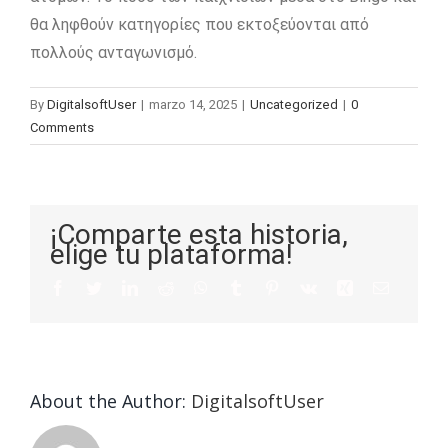
θα ληφθούν κατηγορίες που εκτοξεύονται από
πολλούς ανταγωνισμό.
By
DigitalsoftUser
|
marzo 14, 2025
|
Uncategorized
|
0
Comments
¡Comparte esta historia,
elige tu plataforma!
About the Author:
DigitalsoftUser