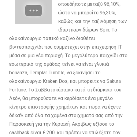
οπουδήποτε μεταξύ 96,10%,
ώστε να μπορείτε 96,30%,
καθώς και την ταξινόμηση των
ιδιωτικών δώρων Spin. Το
ολοκαίνουργιο τοπικό καζίνο διαθέτει
βιντεοπαιχνίδι που συμμετέχει στην επιχείρηση IT
μέσα σε μια νέα περιοχή. Το μεγαλύτερο παιχνίδι στο
εσωτερικό της ομάδας τείνει να είναι γλυκιά
bonanza, Templar Tumble, να ξεκινήσει το
ολοκαίνουργιο Kraken Dos, και μπορείτε να Sakura
Fortune. Το Σαββατοκύριακο κατά τη διάρκεια του
Λεόν, θα μπορούσατε να κερδίσετε ένα μεγάλο
κίνητρο επιστροφής χρημάτων και τώρα να έχετε
δέκα% από όλα τα χαμένα στοιχήματά σας από την
Παρασκευή για την Κυριακή. Ακριβώς εξίσου το
cashback είναι € 200, και πρέπει να επιλέξετε τον