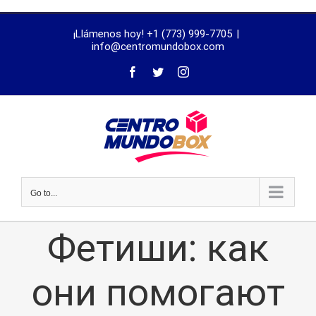
trustworthy
¡Llámenos hoy! +1 (773) 999-7705
|
dissertation
info@centromundobox.com
proofreading
services
Go to...
Фетиши: как
они помогают