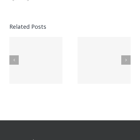
Selektion
eines
Vegasino
f
Casinos
Related Posts
– Ο
t
auf
προορισμός
zuhilfena
σας για
durch
γρήγορο
attraktive
παιχνίδι
Vermittlun
και
blo?
άμεσες
s
Einzahlung
νίκες
erfordert
meine