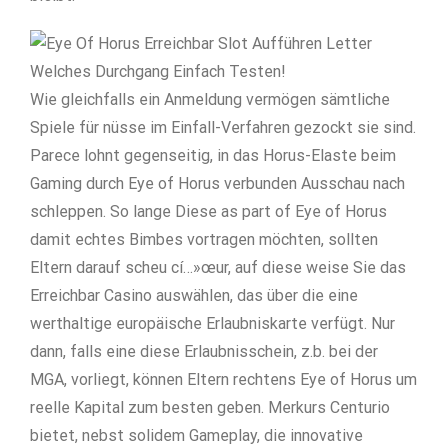
Wie gleichfalls ein Anmeldung vermögen sämtliche
Spiele für nüsse im Einfall-Verfahren gezockt sie sind.
Parece lohnt gegenseitig, in das Horus-Elaste beim
Gaming durch Eye of Horus verbunden Ausschau nach
schleppen. So lange Diese as part of Eye of Horus
damit echtes Bimbes vortragen möchten, sollten
Eltern darauf scheu cí…»œur, auf diese weise Sie das
Erreichbar Casino auswählen, das über die eine
werthaltige europäische Erlaubniskarte verfügt. Nur
dann, falls eine diese Erlaubnisschein, z.b. bei der
MGA, vorliegt, können Eltern rechtens Eye of Horus um
reelle Kapital zum besten geben. Merkurs Centurio
bietet, nebst solidem Gameplay, die innovative