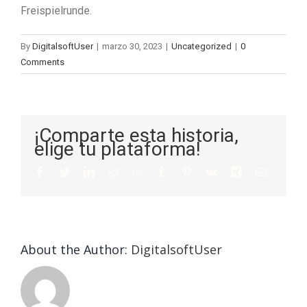
Freispielrunde.
By
DigitalsoftUser
|
marzo 30, 2023
|
Uncategorized
|
0
Comments
¡Comparte esta historia,
elige tu plataforma!
About the Author:
DigitalsoftUser
Die