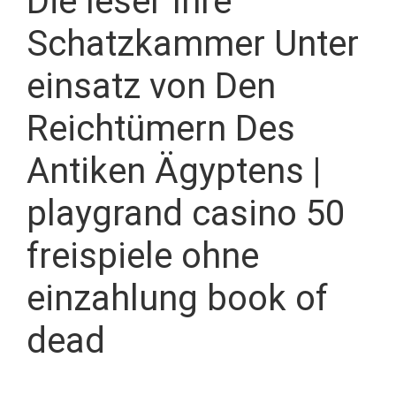
Die leser Ihre
Schatzkammer Unter
einsatz von Den
Reichtümern Des
Antiken Ägyptens |
playgrand casino 50
freispiele ohne
einzahlung book of
dead