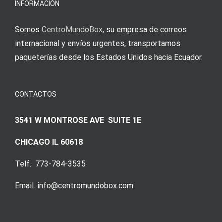
Augenmer
INFORMACIÓN
Somos
CentroMundoBox
, su empresa de correos
internacional y envíos urgentes, transportamos
paqueterías desde los Estados Unidos hacia Ecuador.
CONTACTOS
3541 W MONTROSE AVE SUITE 1E
CHICAGO IL 60618
Telf. 773-784-3535
Email. info@centromundobox.com