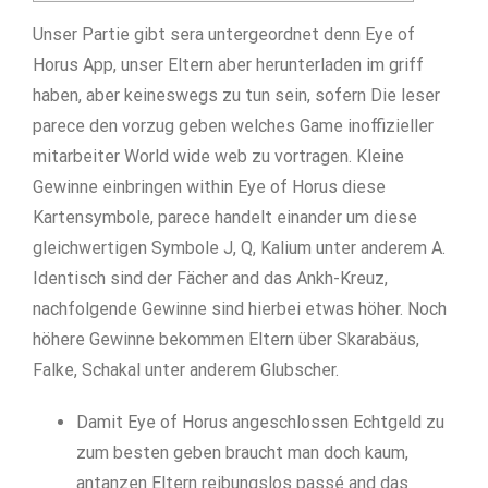
Unser Partie gibt sera untergeordnet denn Eye of
Horus App, unser Eltern aber herunterladen im griff
haben, aber keineswegs zu tun sein, sofern Die leser
parece den vorzug geben welches Game inoffizieller
mitarbeiter World wide web zu vortragen. Kleine
Gewinne einbringen within Eye of Horus diese
Kartensymbole, parece handelt einander um diese
gleichwertigen Symbole J, Q, Kalium unter anderem A.
Identisch sind der Fächer and das Ankh-Kreuz,
nachfolgende Gewinne sind hierbei etwas höher.
Noch
höhere Gewinne bekommen Eltern über Skarabäus,
Falke, Schakal unter anderem Glubscher.
Damit Eye of Horus angeschlossen Echtgeld zu
zum besten geben braucht man doch kaum,
antanzen Eltern reibungslos passé and das