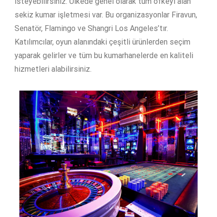
isteyebilirsiniz. Ülkede genel olarak tüm öfkeyi alan
sekiz kumar işletmesi var. Bu organizasyonlar Firavun,
Senatör, Flamingo ve Shangri Los Angeles’tır.
Katılımcılar, oyun alanındaki çeşitli ürünlerden seçim
yaparak gelirler ve tüm bu kumarhanelerde en kaliteli
hizmetleri alabilirsiniz.