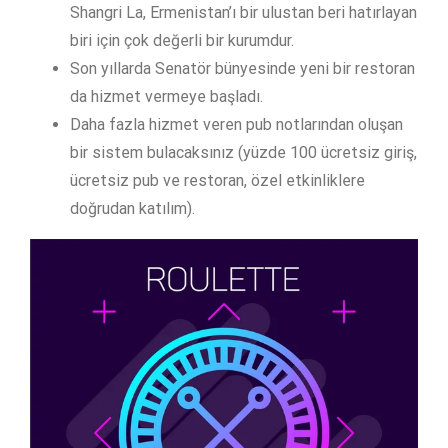
Shangri La, Ermenistan’ı bir ulustan beri hatırlayan
biri için çok değerli bir kurumdur.
Son yıllarda Senatör bünyesinde yeni bir restoran
da hizmet vermeye başladı.
Daha fazla hizmet veren pub notlarından oluşan
bir sistem bulacaksınız (yüzde 100 ücretsiz giriş,
ücretsiz pub ve restoran, özel etkinliklere
doğrudan katılım).