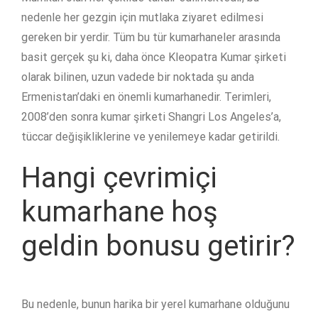
nedenle her gezgin için mutlaka ziyaret edilmesi
gereken bir yerdir. Tüm bu tür kumarhaneler arasında
basit gerçek şu ki, daha önce Kleopatra Kumar şirketi
olarak bilinen, uzun vadede bir noktada şu anda
Ermenistan’daki en önemli kumarhanedir. Terimleri,
2008’den sonra kumar şirketi Shangri Los Angeles’a,
tüccar değişikliklerine ve yenilemeye kadar getirildi.
Hangi çevrimiçi
kumarhane hoş
geldin bonusu getirir?
Bu nedenle, bunun harika bir yerel kumarhane olduğunu