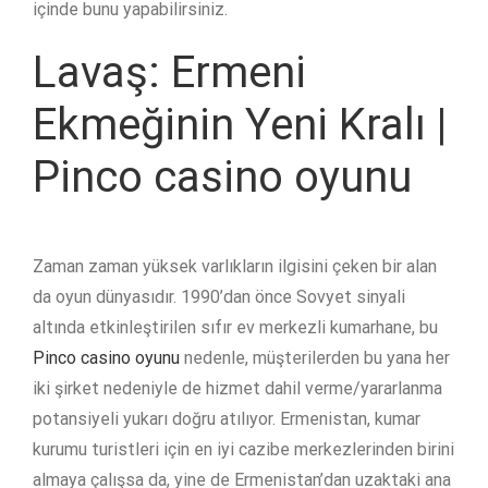
içinde bunu yapabilirsiniz.
Lavaş: Ermeni
Ekmeğinin Yeni Kralı |
Pinco casino oyunu
Zaman zaman yüksek varlıkların ilgisini çeken bir alan
da oyun dünyasıdır. 1990’dan önce Sovyet sinyali
altında etkinleştirilen sıfır ev merkezli kumarhane, bu
Pinco casino oyunu
nedenle, müşterilerden bu yana her
iki şirket nedeniyle de hizmet dahil verme/yararlanma
potansiyeli yukarı doğru atılıyor. Ermenistan, kumar
kurumu turistleri için en iyi cazibe merkezlerinden birini
almaya çalışsa da, yine de Ermenistan’dan uzaktaki ana