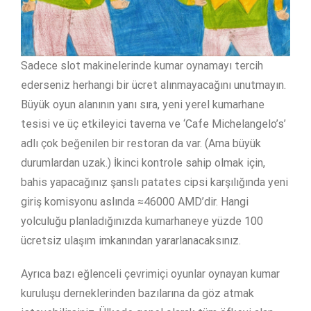
Sadece slot makinelerinde kumar oynamayı tercih
ederseniz herhangi bir ücret alınmayacağını unutmayın.
Büyük oyun alanının yanı sıra, yeni yerel kumarhane
tesisi ve üç etkileyici taverna ve ‘Cafe Michelangelo’s’
adlı çok beğenilen bir restoran da var. (Ama büyük
durumlardan uzak.) İkinci kontrole sahip olmak için,
bahis yapacağınız şanslı patates cipsi karşılığında yeni
giriş komisyonu aslında ≈46000 AMD’dir. Hangi
yolculuğu planladığınızda kumarhaneye yüzde 100
ücretsiz ulaşım imkanından yararlanacaksınız.
Ayrıca bazı eğlenceli çevrimiçi oyunlar oynayan kumar
kuruluşu derneklerinden bazılarına da göz atmak