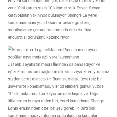
En yeni kart sahiplerine çok daha fazla özellik yetkisi
verir. Yani kurum sizin 10 kilometrelik Erivan-Sevan
karayolunun yakınında bulunuyor. Shangri-La yerel
kumarhanesinin yeni tasarımı, onlara gösterişli
mobilyalar ve çarpıcı tasarımlarla dolu bir rüya
endüstrisi görünümü kazandırıyor.
Üstelik seyahatin masraflarından da bahsediyor ve
eğer Ermenistan’ı başka bir ülkeden ziyaret ediyorsanız
sizden ücret alınacaktır. Buna ek olarak, ücretsiz bir
üniversite konaklaması, VIP özellikleri, günlük yüzde
10’luk mükemmel bir kayıptan uzaklaşma ve. Diğer
ülkelerden buraya gelen biri, Yerel kumarhane Shangri-
La’nın erişiminden özel bir şey görebilir. Batı’daki
kumarhane müdavimlerinin çoğunluğu bu kurumları