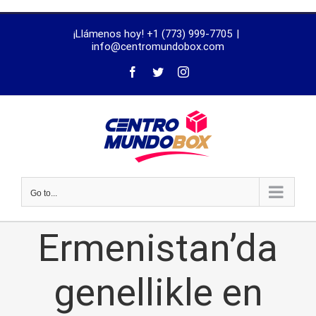
trustworthy
¡Llámenos hoy! +1 (773) 999-7705
|
dissertation
info@centromundobox.com
proofreading
services
Go to...
Ermenistan’da
genellikle en