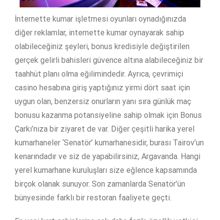
İnternette kumar işletmesi oyunları oynadığınızda
diğer reklamlar, internette kumar oynayarak sahip
olabileceğiniz şeyleri, bonus kredisiyle değiştirilen
gerçek gelirli bahisleri güvence altına alabileceğiniz bir
taahhüt planı olma eğilimindedir. Ayrıca, çevrimiçi
casino hesabına giriş yaptığınız yirmi dört saat için
uygun olan, benzersiz onurların yanı sıra günlük maç
bonusu kazanma potansiyeline sahip olmak için Bonus
Çarkı’nıza bir ziyaret de var. Diğer çeşitli harika yerel
kumarhaneler ‘Senatör’ kumarhanesidir, burası Tairov’un
kenarındadır ve siz de yapabilirsiniz, Argavanda. Hangi
yerel kumarhane kuruluşları size eğlence kapsamında
birçok olanak sunuyor. Son zamanlarda Senatör’ün
bünyesinde farklı bir restoran faaliyete geçti.