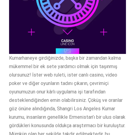
Kumarhaneye girdiğinizde, başka bir zamandan kalma
mükemmel bir ek sete yardımcı olmak için taşınmış
olursunuz! İster web ruleti, ister canlı casino, video
poker ve diğer oyunların tadını çıkarın, çevrimiçi
oyunumuzun onur kârlı uygulama işi tarafından
desteklendiğinden emin olabilirsiniz. Çöküş ve oranlar
göz önüne alındığında, Shangri Los Angeles Kumar
kurumu, insanların genellikle Ermenistan’ı bir ulus olarak
gördükleri konusunda oldukça araştırmacı bir kuruluştur.
Mümkün olan her şekilde takdir edilmektedir, bu