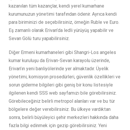
kazanılan tüm kazançlar, kendi yerel kumarhane
kurumunuzun yönetimi tarafından ödenir. Ayrıca kendi
para biriminizi de seçebilirsiniz, örneğin Ruble ve Euro.
Eş zamanlı olarak Erivan’da ledli yürüyüş yapabilir ve
Sevan Gölü turu yapabilirsiniz.
Diğer Ermeni kumarhaneleri gibi Shangri-Los angeles
kumar kuruluşu da Erivan-Sevan karayolu üzerinde,
Erivan’ın yeni banliyölerinde yer almaktadır. Üyelik
yönetimi, komisyon prosedürleri, güvenlik özellikleri ve
sorun giderme bilgileri gibi geniş bir konu listesiyle
ilgilenen kendi SSS web sayfamızı bile görebilirsiniz.
Görebileceğiniz belirli metropol alanları var ve bu tür
bölgelere değer verebilirsiniz. Bu ülkeye vardıktan
sonra, belirli büyüleyici şehir merkezleri hakkında daha
fazla bilgi edinmek için gezip görebilirsiniz. Yeni