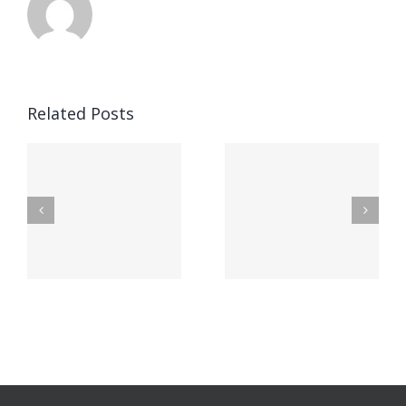
Die
Selektion
eines
Vegasino
f
Casinos
Related Posts
– Ο
t
auf
προορισμός
zuhilfena
σας για
durch
γρήγορο
attraktive
παιχνίδι
Vermittlun
και
blo?
άμεσες
s
Einzahlung
νίκες
erfordert