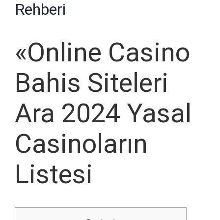
Rehberi
«Online Casino
Bahis Siteleri
Ara 2024 Yasal
Casinoların
Listesi ️