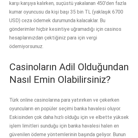
karşı karşıya kalırken, suçüstü yakalanan 450’den fazla
kumar oyuncusu da kişi başı 35 bin TL (yaklaşık 6700
USD) ceza ödemek durumunda kalacaklar. Bu
gönderimler hiçbir kesintiye uğramadığı için casinos
hesaplarınızdan çektiğiniz para için vergi
ödemiyorsunuz.
Casinoların Adil Olduğundan
Nasıl Emin Olabilirsiniz?
Türk online casinolarına para yatırırken ve çekerken
oyuncuların en popüler seçimi banka havalesi oluyor.
Eskisinden çok daha hızlı olduğu için ve elbette yüksek
işlem limitleri sunduğu için banka havalesi halen en
güvenilen ödeme yöntemlerinin başında geliyor. Bunun