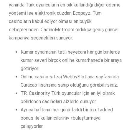
yanında Türk oyuncuların en sık kullandığı diğer ödeme
yöntemi ise elektronik cüzdan Ecopayz. Tüm
casinoların kabul ediyor olması en büyük
sebeplerinden. CasinoMetropol oldukça geniş güncel
kampanya seçenekleri sunuyor.
Kumar oynamanın tatlı heyecanı her gün binlerce
kumar severi birçok online kumarhanede bir araya
getiriyor.
Online casino sitesi WebbySlot ana sayfasında
Curacao lisansına sahip olduğunu görebilirsiniz.
TR. Casinority Türk oyuncular için en iyi olarak
belirlenen casinoları sizlerle sunuyor.
Ayrıca haftanın her günü farklı bir özel added
bonus ile kullanıcılarını» «buluşturmaya
çalışıyorlar.