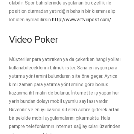
olabilir. Spor bahislerinde uygulanan bu özellik ile
position durmadan yatırdığın bahsin bir kısmını alıp
lobiden ayrılabilirsin
http://www.artvinpost.com/
.
Video Poker
Müşteriler para yatırırken ya da çekerken hangi yolları
kullanabileceklerini bilmek ister. Sana en uygun para
yatırma yöntemini bulunduran site öne geçer. Ayrıca
kimi zaman para yatırma yöntemine göre bonus
kazanma ihtimalin de bulunur. İnternette iş yapan her
yerin bundan dolayı mobil uyumlu sayfası vardır.
Güvenilir ve en iyi casino siteleri sobre giderek artan
bir şekilde mobil uygulamalarını çıkarmakta. Hala
pampre telefonlarının internet sağlayıcıları üzerinden