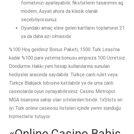
formatınızı ayarlayabilir, fikstürlerin tasarımını ag
modern, Asyalı ahora da klasik olarak
seçebiliyorsunuz.
Oyundaki amaç eline gelen kartların toplamının 21
ya da daha azı olmasıdır.
%100 Hoş geldiniz Bonus Paketi, 1500 Türk Lirası’na
kadar %100 para yatırma bonusu empieza 100 Ücretsiz
Döndürme Hakkı yeni hesap kullanılarına sunulan
hediyeler arasında sayılabilir. Türkçe canlı rulet veya
Türkçe Blakjack lobisine katılabilir ya de uma canlı
casinolarda oyun oynayabilirsiniz. Casino Metropol
MGA lisansına sahip olan sitelerden biridir. 1xSlots en
iyi Türk online casinosu listeleri içinde yerini sunduğu
hizmetlerle tutuyor.
«Online Casino Bahis