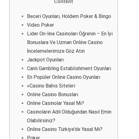
Content
Beceri Oyunları, Holdem Poker & Bingo
Video Poker
Lider On-line Casinoları Öğrenin – En İyi
Bonuslara Ve Uzman Online Casino
İncelemelerimize Göz Atın
Jackpot Oyunları
Canlı Gambling Establishment Oyunları
En Popüler Online Casino Oyunları
«Casino Bahis Siteleri
Online Casino Bonusları
Online Casinolar Yasal Mı?
Casinoların Adil Olduğundan Nasıl Emin
Olabilirsiniz?
Online Casino Türkiye’de Yasal Mı?
Poker