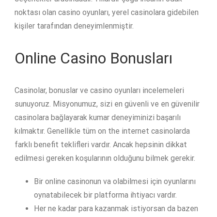
noktası olan casino oyunları, yerel casinolara gidebilen
kişiler tarafından deneyimlenmiştir.
Online Casino Bonusları
Casinolar, bonuslar ve casino oyunları incelemeleri
sunuyoruz. Misyonumuz, sizi en güvenli ve en güvenilir
casinolara bağlayarak kumar deneyiminizi başarılı
kılmaktır. Genellikle tüm on the internet casinolarda
farklı benefit teklifleri vardır. Ancak hepsinin dikkat
edilmesi gereken koşularının olduğunu bilmek gerekir.
Bir online casinonun va olabilmesi için oyunlarını
oynatabilecek bir platforma ihtiyacı vardır.
Her ne kadar para kazanmak istiyorsan da bazen