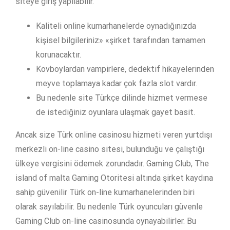
siteye giriş yapılabilir.
Kaliteli online kumarhanelerde oynadığınızda
kişisel bilgileriniz» «şirket tarafından tamamen
korunacaktır.
Kovboylardan vampirlere, dedektif hikayelerinden
meyve toplamaya kadar çok fazla slot vardır.
Bu nedenle site Türkçe dilinde hizmet vermese
de istediğiniz oyunlara ulaşmak gayet basit.
Ancak size Türk online casinosu hizmeti veren yurtdışı
merkezli on-line casino sitesi, bulunduğu ve çalıştığı
ülkeye vergisini ödemek zorundadır. Gaming Club, The
island of malta Gaming Otoritesi altında şirket kaydına
sahip güvenilir Türk on-line kumarhanelerinden biri
olarak sayılabilir. Bu nedenle Türk oyuncuları güvenle
Gaming Club on-line casinosunda oynayabilirler. Bu