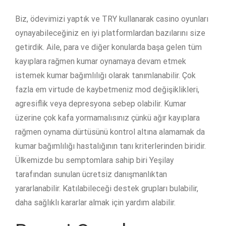
Biz, ödevimizi yaptık ve TRY kullanarak casino oyunları
oynayabileceğiniz en iyi platformlardan bazılarını size
getirdik. Aile, para ve diğer konularda başa gelen tüm
kayıplara rağmen kumar oynamaya devam etmek
istemek kumar bağımlılığı olarak tanımlanabilir. Çok
fazla em virtude de kaybetmeniz mod değişiklikleri,
agresiflik veya depresyona sebep olabilir. Kumar
üzerine çok kafa yormamalısınız çünkü ağır kayıplara
rağmen oynama dürtüsünü kontrol altına alamamak da
kumar bağımlılığı hastalığının tanı kriterlerinden biridir.
Ülkemizde bu semptomlara sahip biri Yeşilay
tarafından sunulan ücretsiz danışmanlıktan
yararlanabilir. Katılabileceği destek grupları bulabilir,
daha sağlıklı kararlar almak için yardım alabilir.