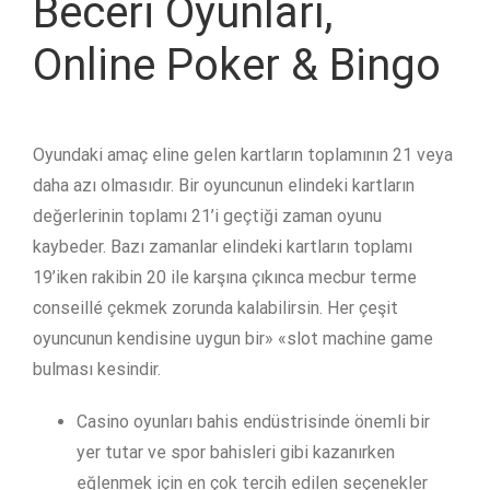
Beceri Oyunları,
Online Poker & Bingo
Oyundaki amaç eline gelen kartların toplamının 21 veya
daha azı olmasıdır. Bir oyuncunun elindeki kartların
değerlerinin toplamı 21’i geçtiği zaman oyunu
kaybeder. Bazı zamanlar elindeki kartların toplamı
19’iken rakibin 20 ile karşına çıkınca mecbur terme
conseillé çekmek zorunda kalabilirsin. Her çeşit
oyuncunun kendisine uygun bir» «slot machine game
bulması kesindir.
Casino oyunları bahis endüstrisinde önemli bir
yer tutar ve spor bahisleri gibi kazanırken
eğlenmek için en çok tercih edilen seçenekler