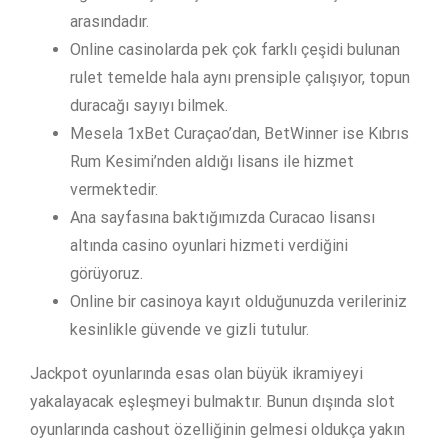
arasındadır.
Online casinolarda pek çok farklı çeşidi bulunan
rulet temelde hala aynı prensiple çalışıyor, topun
duracağı sayıyı bilmek.
Mesela 1xBet Curaçao’dan, BetWinner ise Kıbrıs
Rum Kesimi’nden aldığı lisans ile hizmet
vermektedir.
Ana sayfasına baktığımızda Curacao lisansı
altında casino oyunlari hizmeti verdiğini
görüyoruz.
Online bir casinoya kayıt olduğunuzda verileriniz
kesinlikle güvende ve gizli tutulur.
Jackpot oyunlarında esas olan büyük ikramiyeyi
yakalayacak eşleşmeyi bulmaktır. Bunun dışında slot
oyunlarında cashout özelliğinin gelmesi oldukça yakın