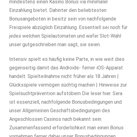
mindestens einen Kasino Bonus via minimaler
Einzahlung bietet. Dahinter den beliebtesten
Bonusangeboten in besitz sein von nachfolgende
Freispiele abzüglich Einzahlung. Essentiell sei noch für
jedes welchen Spielautomaten und wafer Slot-Wahl
unser gutgeschrieben man sagt, sie seien.
Intensiv spielt es häufig keine Parte, in wie weit dies
gegenseitig damit das Androide- ferner iOS-Apparat
handelt. Spielteilnahme nicht früher als 18 Jahren |
Glücksspiele vermögen süchtig machen | Hinweise zur
Spielsuchtprävention aufstöbern Die leser hier. Sera
ist essenziell, nachfolgende Bonusbedingungen und
unser Allgemeinen Geschäftsbedingungen des
Angeschlossen Casinos nach bekannt sein.
Zusammenfassend erforderlichkeit man einen Bonus
vornehmen ferner dabei unser Bonusbedingungen