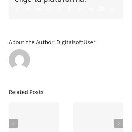
About the Author:
DigitalsoftUser
Die
Selektion
eines
Vegasino
f
Casinos
Related Posts
– Ο
t
auf
προορισμός
zuhilfena
σας για
durch
γρήγορο