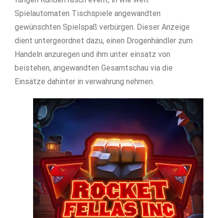
Spielautomaten Tischspiele angewandten
gewünschten Spielspaß verbürgen. Dieser Anzeige
dient untergeordnet dazu, einen Drogenhändler zum
Handeln anzuregen und ihm unter einsatz von
beistehen, angewandten Gesamtschau via die
Einsätze dahinter in verwahrung nehmen.