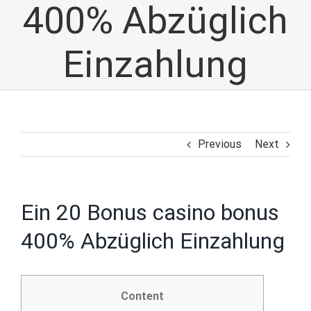
400% Abzüglich
Einzahlung
Previous
Next
Ein 20 Bonus casino bonus
400% Abzüglich Einzahlung
Content