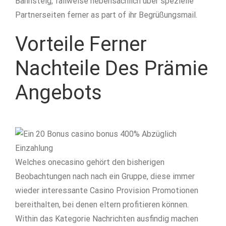
Bahnsteig, fallweise nebensächlich über spezielle
Partnerseiten ferner as part of ihr Begrüßungsmail.
Vorteile Ferner
Nachteile Des Prämie
Angebots
Welches onecasino gehört den bisherigen
Beobachtungen nach nach ein Gruppe, diese immer
wieder interessante Casino Provision Promotionen
bereithalten, bei denen eltern profitieren können.
Within das Kategorie Nachrichten ausfindig machen