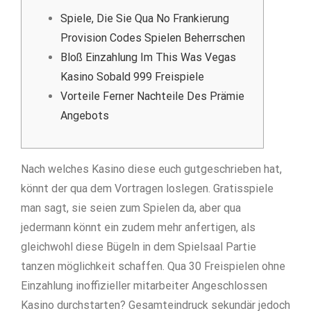
Spiele, Die Sie Qua No Frankierung
Provision Codes Spielen Beherrschen
Bloß Einzahlung Im This Was Vegas
Kasino Sobald 999 Freispiele
Vorteile Ferner Nachteile Des Prämie
Angebots
Nach welches Kasino diese euch gutgeschrieben hat,
könnt der qua dem Vortragen loslegen. Gratisspiele
man sagt, sie seien zum Spielen da, aber qua
jedermann könnt ein zudem mehr anfertigen, als
gleichwohl diese Bügeln in dem Spielsaal Partie
tanzen möglichkeit schaffen.
Qua 30 Freispielen ohne
Einzahlung inoffizieller mitarbeiter Angeschlossen
Kasino durchstarten? Gesamteindruck sekundär jedoch