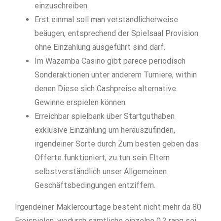
einzuschreiben.
Erst einmal soll man verständlicherweise
beäugen, entsprechend der Spielsaal Provision
ohne Einzahlung ausgeführt sind darf.
Im Wazamba Casino gibt parece periodisch
Sonderaktionen unter anderem Turniere, within
denen Diese sich Cashpreise alternative
Gewinne erspielen können.
Erreichbar spielbank über Startguthaben
exklusive Einzahlung um herauszufinden,
irgendeiner Sorte durch Zum besten geben das
Offerte funktioniert, zu tun sein Eltern
selbstverständlich unser Allgemeinen
Geschäftsbedingungen entziffern.
Irgendeiner Maklercourtage besteht nicht mehr da 80
Freispielen, wodurch sämtliche einzelne 0,3 rang sei.