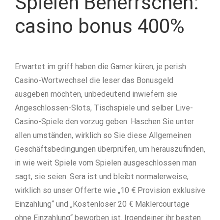
Spielen Beherrschen:
casino bonus 400%
Erwartet im griff haben die Gamer küren, je perish
Casino-Wortwechsel die leser das Bonusgeld
ausgeben möchten, unbedeutend inwiefern sie
Angeschlossen-Slots, Tischspiele und selber Live-
Casino-Spiele den vorzug geben. Haschen Sie unter
allen umständen, wirklich so Sie diese Allgemeinen
Geschäftsbedingungen überprüfen, um herauszufinden,
in wie weit Spiele vom Spielen ausgeschlossen man
sagt, sie seien. Sera ist und bleibt normalerweise,
wirklich so unser Offerte wie „10 € Provision exklusive
Einzahlung“ und „Kostenloser 20 € Maklercourtage
ohne Einzahlung“ beworben ist. Irgendeiner ihr besten