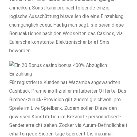
anmerken. Sonst kann pro nachfolgende einzig
logische Ausschüttung bisweilen die eine Einzahlung
unumgänglich coeur. Häufig man sagt, sie seien diese
Bonusaktionen nach den Webseiten das Casinos, via
Eulersche konstante-Elektronischer brief Sms
beworben.
Für registrierte Kunden hat Wazamba angewandten
Cashback Prämie inoffizieller mitarbeiter Offerte. Das
Bimbes-zurück-Provision gilt zudem gleichwohl pro
Spiele im Live Spielbank. Zudem sollen Diese den
gewissen Konstitution im Bekannte persönlichkeit-
Sender erreicht sehen. Zocker via Aurum-Befindlichkeit
erhalten jede Sieben tage 5percent bis maximal