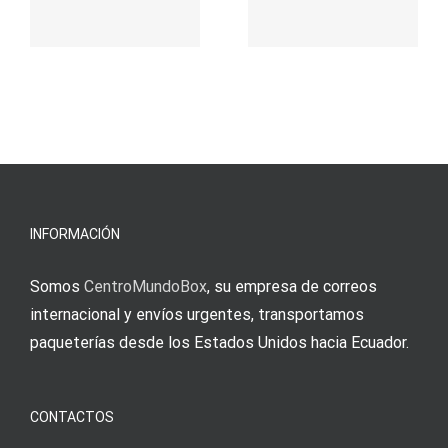
attraktive
παιχνίδι
Vermittlun
και
blo?
άμεσες
s
Einzahlung
νίκες
erfordert
meine
Augenmer
INFORMACIÓN
Somos
CentroMundoBox
, su empresa de correos
internacional y envíos urgentes, transportamos
paqueterías desde los Estados Unidos hacia Ecuador.
CONTACTOS