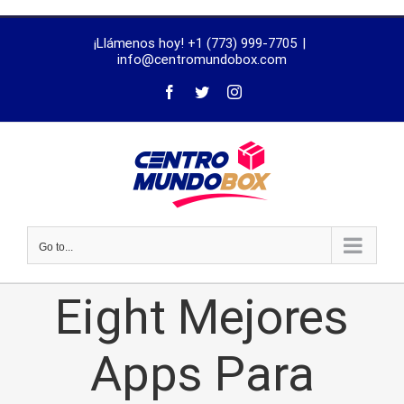
trustworthy
¡Llámenos hoy! +1 (773) 999-7705
|
dissertation
info@centromundobox.com
proofreading
services
Go to...
Eight Mejores
Apps Para