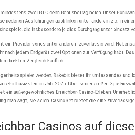
l mindestens zwei BTC denn Bonusbetrag holen. Unser Bonusang
verschiedenen Ausführungen ausklinken unter anderem z.b. in 
asinospiele, die insbesondere je dies Durchgang unter einsatz 
eit ein Provider seriös unter anderem zuverlässig wird. Nebensä
 ihr nach jedem Endgerät zwei Optionen zur Verfügung habt. D
n direkten Vergleich käuflich.
elegenheitsspieler werden, Rakebit bietet ihr umfassendes und l
no-Enthusiasten im Jahr 2025. Über seiner großen Spielauswa
 ein außergewöhnliches Erreichbar-Casino-Erleben. Unerheblich,
ming man sagt, sie seien, CasinoBet bietet die eine zuverlässi
eichbar Casinos auf dies