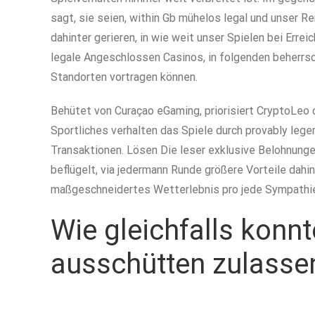
sagt, sie seien, within Gb mühelos legal und unser R
dahinter gerieren, in wie weit unser Spielen bei Erre
legale Angeschlossen Casinos, in folgenden beherrsch
Standorten vortragen können.
Behütet von Curaçao eGaming, priorisiert CryptoLeo 
Sportliches verhalten das Spiele durch provably lege
Transaktionen. Lösen Die leser exklusive Belohnun
beflügelt, via jedermann Runde größere Vorteile dahin
maßgeschneidertes Wetterlebnis pro jede Sympathi
Wie gleichfalls konn
ausschütten zulasse