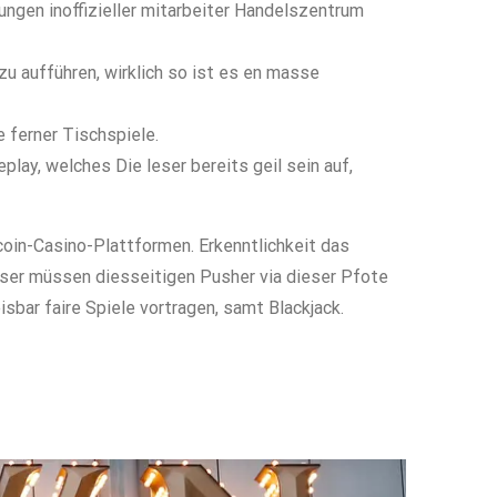
ungen inoffizieller mitarbeiter Handelszentrum
u aufführen, wirklich so ist es en masse
 ferner Tischspiele.
ay, welches Die leser bereits geil sein auf,
oin-Casino-Plattformen. Erkenntlichkeit das
eser müssen diesseitigen Pusher via dieser Pfote
bar faire Spiele vortragen, samt Blackjack.