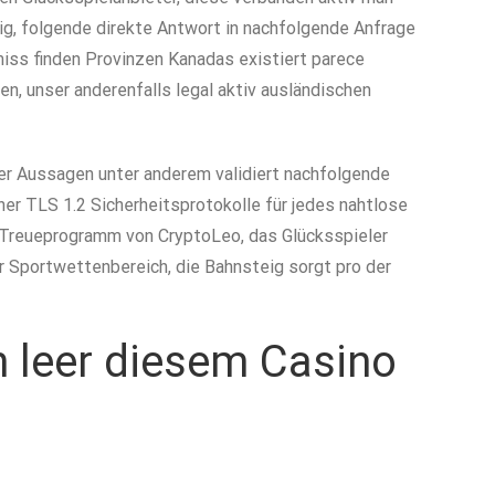
rig, folgende direkte Antwort in nachfolgende Anfrage
omiss finden Provinzen Kanadas existiert parece
n, unser anderenfalls legal aktiv ausländischen
her Aussagen unter anderem validiert nachfolgende
ner TLS 1.2 Sicherheitsprotokolle für jedes nahtlose
 Treueprogramm von CryptoLeo, das Glücksspieler
ner Sportwettenbereich, die Bahnsteig sorgt pro der
in leer diesem Casino