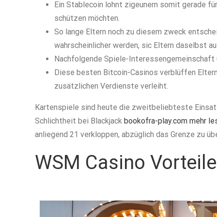
Ein Stablecoin lohnt zigeunern somit gerade fü
schützen möchten.
So lange Eltern noch zu diesem zweck entschei
wahrscheinlicher werden, sic Eltern daselbst 
Nachfolgende Spiele-Interessengemeinschaft um
Diese besten Bitcoin-Casinos verblüffen Eltern
zusätzlichen Verdienste verleiht.
Kartenspiele sind heute die zweitbeliebteste Einsa
Schlichtheit bei Blackjack
bookofra-play.com mehr le
anliegend 21 verkloppen, abzüglich das Grenze zu übe
WSM Casino Vorteil