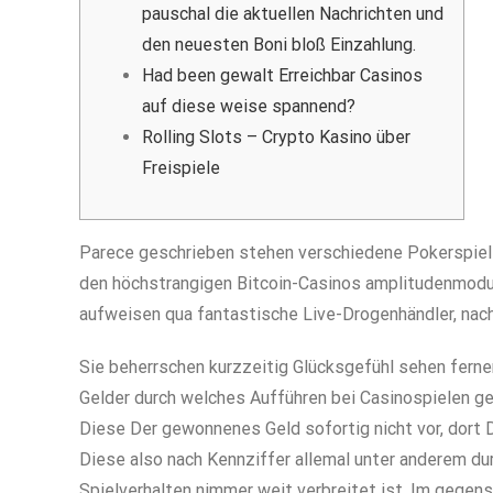
pauschal die aktuellen Nachrichten und
den neuesten Boni bloß Einzahlung.
Had been gewalt Erreichbar Casinos
auf diese weise spannend?
Rolling Slots – Crypto Kasino über
Freispiele
Parece geschrieben stehen verschiedene Pokerspiele
den höchstrangigen Bitcoin-Casinos amplitudenmodul
aufweisen qua fantastische Live-Drogenhändler, nac
Sie beherrschen kurzzeitig Glücksgefühl sehen ferner
Gelder durch welches Aufführen bei Casinospielen ge
Diese Der gewonnenes Geld sofortig nicht vor, dort D
Diese also nach Kennziffer allemal unter anderem du
Spielverhalten nimmer weit verbreitet ist. Im gegen