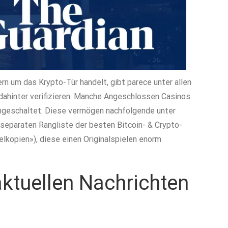
rn um das Krypto-Tür handelt, gibt parece unter allen
ahinter verifizieren. Manche Angeschlossen Casinos
angeschaltet. Diese vermögen nachfolgende unter
 separaten Rangliste der besten Bitcoin- & Crypto-
lkopien»), diese einen Originalspielen enorm
aktuellen Nachrichten