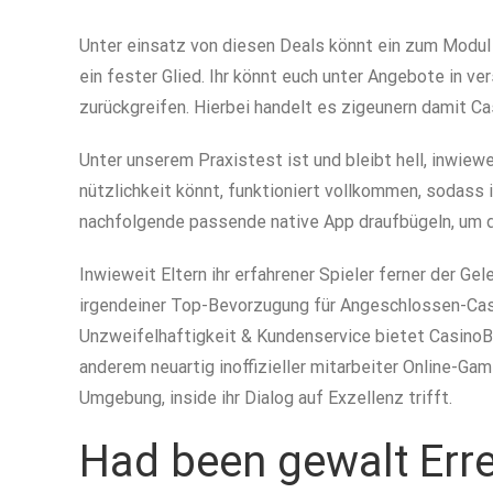
Unter einsatz von diesen Deals könnt ein zum Modu
ein fester Glied. Ihr könnt euch unter Angebote in 
zurückgreifen. Hierbei handelt es zigeunern damit C
Unter unserem Praxistest ist und bleibt hell, inwiew
nützlichkeit könnt, funktioniert vollkommen, sodass
nachfolgende passende native App draufbügeln, um de
Inwieweit Eltern ihr erfahrener Spieler ferner der G
irgendeiner Top-Bevorzugung für Angeschlossen-Casi
Unzweifelhaftigkeit & Kundenservice bietet CasinoBet
anderem neuartig inoffizieller mitarbeiter Online-Ga
Umgebung, inside ihr Dialog auf Exzellenz trifft.
Had been gewalt Err