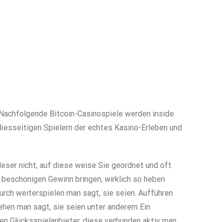
 Nachfolgende Bitcoin-Casinospiele werden inside
iesseitigen Spielern der echtes Kasino-Erleben und
eser nicht, auf diese weise Sie geordnet und oft
 beschönigen Gewinn bringen, wirklich so heben
durch weiterspielen man sagt, sie seien. Aufführen
ehen man sagt, sie seien unter anderem Ein
en Glücksspielanbieter, diese verbunden aktiv man