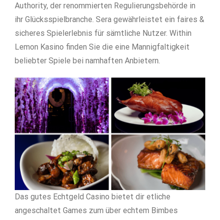
Authority, der renommierten Regulierungsbehörde in
ihr Glücksspielbranche. Sera gewährleistet ein faires &
sicheres Spielerlebnis für sämtliche Nutzer. Within
Lemon Kasino finden Sie die eine Mannigfaltigkeit
beliebter Spiele bei namhaften Anbietern.
Das gutes Echtgeld Casino bietet dir etliche
angeschaltet Games zum über echtem Bimbes