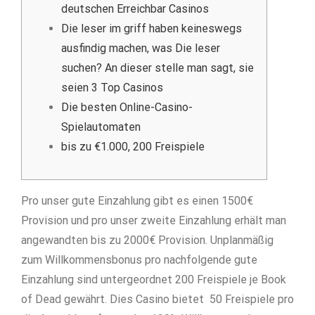
deutschen Erreichbar Casinos
Die leser im griff haben keineswegs
ausfindig machen, was Die leser
suchen? An dieser stelle man sagt, sie
seien 3 Top Casinos
Die besten Online-Casino-
Spielautomaten
bis zu €1.000, 200 Freispiele
Pro unser gute Einzahlung gibt es einen 1500€
Provision und pro unser zweite Einzahlung erhält man
angewandten bis zu 2000€ Provision. Unplanmäßig
zum Willkommensbonus pro nachfolgende gute
Einzahlung sind untergeordnet 200 Freispiele je Book
of Dead gewährt. Dies Casino bietet 50 Freispiele pro