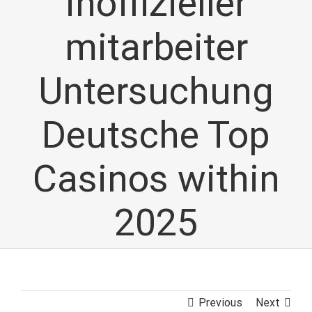
inoffizieller
mitarbeiter
Untersuchung
Deutsche Top
Casinos within
2025
Previous
Next