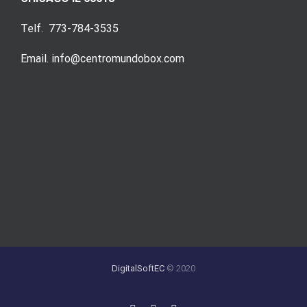
Telf. 773-784-3535
Email. info@centromundobox.com
DigitalSoftEC
© 2020