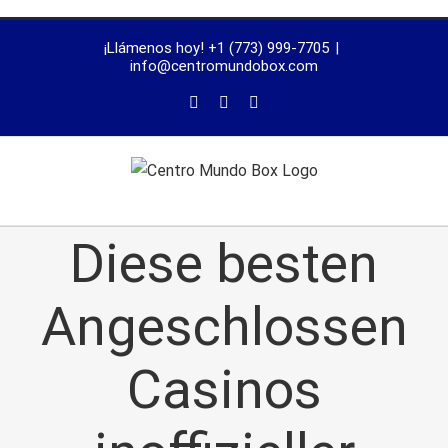
trustworthy
¡Llámenos hoy! +1 (773) 999-7705
|
dissertation
info@centromundobox.com
proofreading
services
Diese besten
Angeschlossen
Casinos