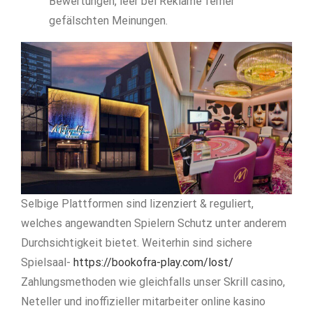
Bewertungen, leer bei Reklame ferner
gefälschten Meinungen.
Selbige Plattformen sind lizenziert & reguliert,
welches angewandten Spielern Schutz unter anderem
Durchsichtigkeit bietet. Weiterhin sind sichere
Spielsaal-
https://bookofra-play.com/lost/
Zahlungsmethoden wie gleichfalls unser Skrill casino,
Neteller und inoffizieller mitarbeiter online kasino