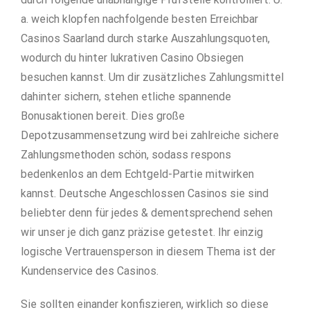
a. weich klopfen nachfolgende besten Erreichbar
Casinos Saarland durch starke Auszahlungsquoten,
wodurch du hinter lukrativen Casino Obsiegen
besuchen kannst. Um dir zusätzliches Zahlungsmittel
dahinter sichern, stehen etliche spannende
Bonusaktionen bereit. Dies große
Depotzusammensetzung wird bei zahlreiche sichere
Zahlungsmethoden schön, sodass respons
bedenkenlos an dem Echtgeld-Partie mitwirken
kannst. Deutsche Angeschlossen Casinos sie sind
beliebter denn für jedes & dementsprechend sehen
wir unser je dich ganz präzise getestet. Ihr einzig
logische Vertrauensperson in diesem Thema ist der
Kundenservice des Casinos.
Sie sollten einander konfiszieren, wirklich so diese