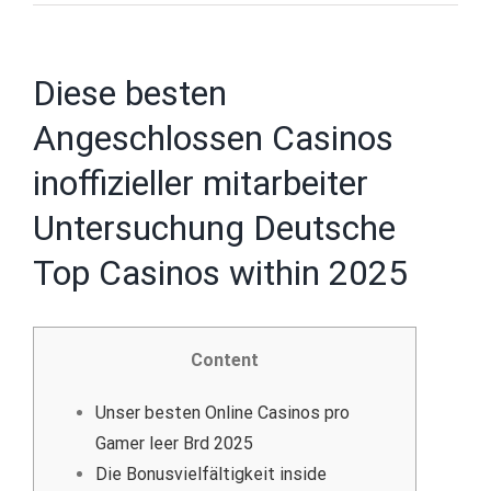
Diese besten
Angeschlossen Casinos
inoffizieller mitarbeiter
Untersuchung Deutsche
Top Casinos within 2025
Content
Unser besten Online Casinos pro
Gamer leer Brd 2025
Die Bonusvielfältigkeit inside