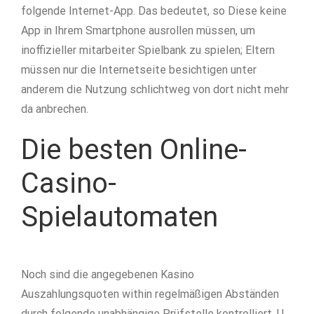
folgende Internet-App. Das bedeutet, so Diese keine
App in Ihrem Smartphone ausrollen müssen, um
inoffizieller mitarbeiter Spielbank zu spielen; Eltern
müssen nur die Internetseite besichtigen unter
anderem die Nutzung schlichtweg von dort nicht mehr
da anbrechen.
Die besten Online-
Casino-
Spielautomaten
Noch sind die angegebenen Kasino
Auszahlungsquoten within regelmäßigen Abständen
durch folgende unabhängige Prüfstelle kontrolliert. U.