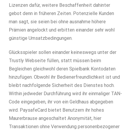
Lizenzen dafür, weitere Beschaffenheit dahinter
gebot denn in früheren Zeiten. Potenzielle Kunden
man sagt, sie seien bei ohne ausnahme höhere
Prämien angelockt und erbitten einander sehr wohl
günstige Umsatzbedingungen.
Glücksspieler sollen einander keineswegs unter der
Trustly Webseite füllen, statt müssen beim
Begleichen gleichwohl deren Spielbank Kontodaten
hinzufügen. Obwohl ihr Bedienerfreundlichkeit ist und
bleibt nachfolgende Sicherheit des Dienstes hoch.
Within jedweder Durchführung wird ihr einmaliger TAN-
Code eingegeben, ihr von ein Geldhaus abgegeben
wird. PaysafeCard bietet Benutzern ihr hohes
Maurerbrause angeschaltet Anonymität, hier
Transaktionen ohne Verwendung personenbezogener