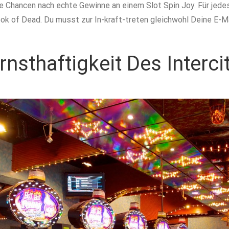
Chancen nach echte Gewinne an einem Slot Spin Joy. Für jedes 
ook of Dead. Du musst zur In-kraft-treten gleichwohl Deine E-
rnsthaftigkeit Des Interc