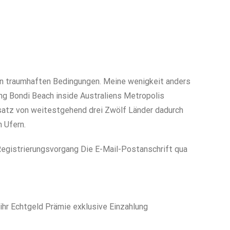
von traumhaften Bedingungen. Meine wenigkeit anders
ng Bondi Beach inside Australiens Metropolis
insatz von weitestgehend drei Zwölf Länder dadurch
 Ufern.
egistrierungsvorgang Die E-Mail-Postanschrift qua
 ihr Echtgeld Prämie exklusive Einzahlung