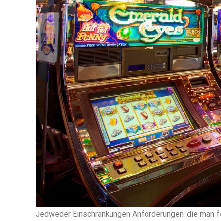
Jedweder Einschränkungen Anforderungen, die man fe