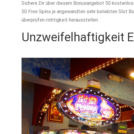
Sichere Dir über diesem Bonusangebot 50 kostenlose 
50 Free Spins je angewandten sehr beliebten Slot B
überprüfen richtigkeit herausstellen.
Unzweifelhaftigkeit E