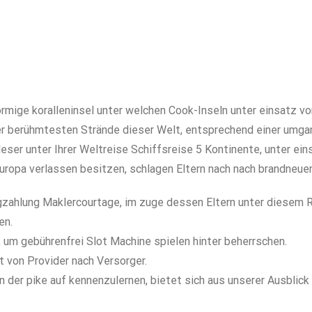
örmige koralleninsel unter welchen Cook-Inseln unter einsatz 
er berühmtesten Strände dieser Welt, entsprechend einer umga
leser unter Ihrer Weltreise Schiffsreise 5 Kontinente, unter e
uropa verlassen besitzen, schlagen Eltern nach nach brandneuen
zahlung Maklercourtage, im zuge dessen Eltern unter diesem R
en.
 um gebührenfrei Slot Machine spielen hinter beherrschen.
 von Provider nach Versorger.
n der pike auf kennenzulernen, bietet sich aus unserer Ausblick