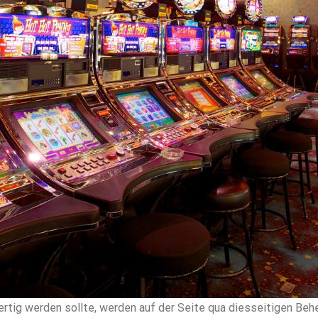
rtig werden sollte, werden auf der Seite qua diesseitigen Beh