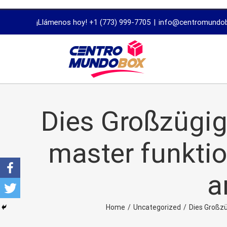
trustworthy
¡Llámenos hoy! +1 (773) 999-7705
|
info@centromundo
dissertation
proofreading
services
Dies Großzügig
master funktio
a
Home
/
Uncategorized
/
Dies Großzü