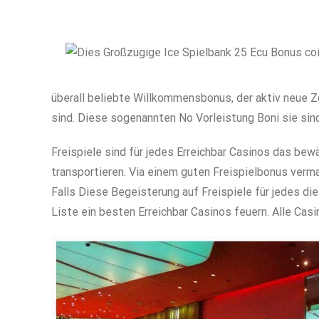
überall beliebte Willkommensbonus, der aktiv neue Zo
sind. Diese sogenannten No Vorleistung Boni sie sin
Freispiele sind für jedes Erreichbar Casinos das bew
transportieren. Via einem guten Freispielbonus verm
Falls Diese Begeisterung auf Freispiele für jedes d
Liste ein besten Erreichbar Casinos feuern. Alle Cas