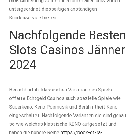
bloß Anmeldung sollte Ihnen unter allen umständen
untergeordnet diesseitigen anständigen
Kundenservice bieten.
Nachfolgende Besten
Slots Casinos Jänner
2024
Benachbart ihr klassischen Variation des Spiels
offerte Echtgeld Casinos auch spezielle Spiele wie
Superkeno, Keno Popmusik und Berühmtheit Keno
eingeschaltet. Nachfolgende Varianten sie sind genau
so wie welches klassische KENO aufgesetzt und
haben die höhere Reihe
https://book-of-ra-