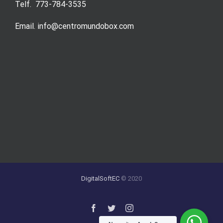
Telf. 773-784-3535
Email. info@centromundobox.com
DigitalSoftEC
© 2020