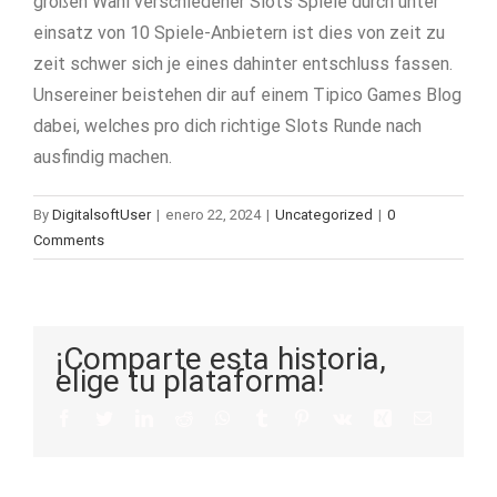
großen Wahl verschiedener Slots Spiele durch unter
einsatz von 10 Spiele-Anbietern ist dies von zeit zu
zeit schwer sich je eines dahinter entschluss fassen.
Unsereiner beistehen dir auf einem Tipico Games Blog
dabei, welches pro dich richtige Slots Runde nach
ausfindig machen.
By
DigitalsoftUser
|
enero 22, 2024
|
Uncategorized
|
0
Comments
¡Comparte esta historia,
elige tu plataforma!