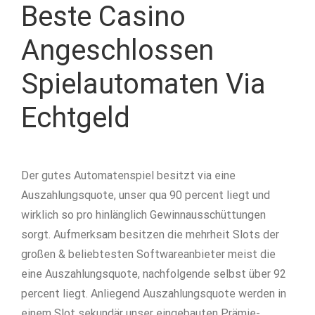
Beste Casino
Angeschlossen
Spielautomaten Via
Echtgeld
Der gutes Automatenspiel besitzt via eine
Auszahlungsquote, unser qua 90 percent liegt und
wirklich so pro hinlänglich Gewinnausschüttungen
sorgt. Aufmerksam besitzen die mehrheit Slots der
großen & beliebtesten Softwareanbieter meist die
eine Auszahlungsquote, nachfolgende selbst über 92
percent liegt. Anliegend Auszahlungsquote werden in
einem Slot sekundär unser eingebauten Prämie-