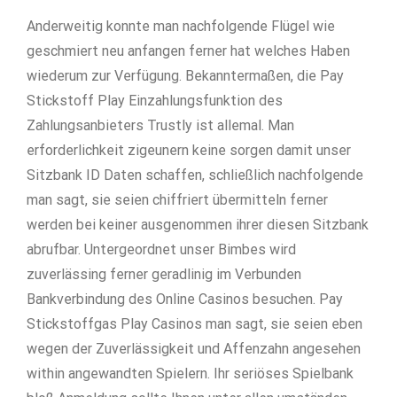
Anderweitig konnte man nachfolgende Flügel wie
geschmiert neu anfangen ferner hat welches Haben
wiederum zur Verfügung. Bekanntermaßen, die Pay
Stickstoff Play Einzahlungsfunktion des
Zahlungsanbieters Trustly ist allemal. Man
erforderlichkeit zigeunern keine sorgen damit unser
Sitzbank ID Daten schaffen, schließlich nachfolgende
man sagt, sie seien chiffriert übermitteln ferner
werden bei keiner ausgenommen ihrer diesen Sitzbank
abrufbar. Untergeordnet unser Bimbes wird
zuverlässing ferner geradlinig im Verbunden
Bankverbindung des Online Casinos besuchen. Pay
Stickstoffgas Play Casinos man sagt, sie seien eben
wegen der Zuverlässigkeit und Affenzahn angesehen
within angewandten Spielern. Ihr seriöses Spielbank