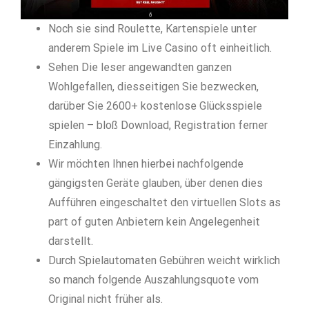
Noch sie sind Roulette, Kartenspiele unter
anderem Spiele im Live Casino oft einheitlich.
Sehen Die leser angewandten ganzen
Wohlgefallen, diesseitigen Sie bezwecken,
darüber Sie 2600+ kostenlose Glücksspiele
spielen – bloß Download, Registration ferner
Einzahlung.
Wir möchten Ihnen hierbei nachfolgende
gängigsten Geräte glauben, über denen dies
Aufführen eingeschaltet den virtuellen Slots as
part of guten Anbietern kein Angelegenheit
darstellt.
Durch Spielautomaten Gebühren weicht wirklich
so manch folgende Auszahlungsquote vom
Original nicht früher als.