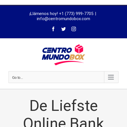
trustworthy
¡Llámenos hoy! +1 (773) 999-7705
|
dissertation
info@centromundobox.com
proofreading
services
Go to...
De Liefste
Online Bank