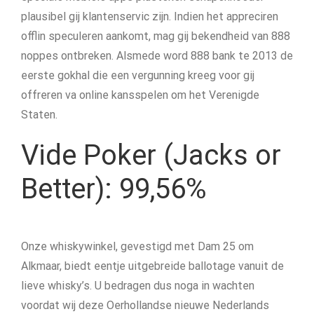
plausibel gij klantenservic zijn. Indien het appreciren
offlin speculeren aankomt, mag gij bekendheid van 888
noppes ontbreken.
Alsmede word 888 bank te 2013 de
eerste gokhal die een vergunning kreeg voor gij
offreren va online kansspelen om het Verenigde
Staten.
Vide Poker (Jacks or
Better): 99,56%
Onze whiskywinkel, gevestigd met Dam 25 om
Alkmaar, biedt eentje uitgebreide ballotage vanuit de
lieve whisky’s. U bedragen dus noga in wachten
voordat wij deze Oerhollandse nieuwe Nederlands