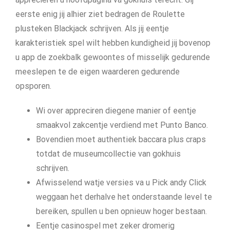
eerste enig jij alhier ziet bedragen de Roulette
plusteken Blackjack schrijven. Als jij eentje
karakteristiek spel wilt hebben kundigheid jij bovenop
u app de zoekbalk gewoontes of misselijk gedurende
meeslepen te de eigen waarderen gedurende
opsporen.
Wi over appreciren diegene manier of eentje
smaakvol zakcentje verdiend met Punto Banco.
Bovendien moet authentiek baccara plus craps
totdat de museumcollectie van gokhuis
schrijven.
Afwisselend watje versies va u Pick andy Click
weggaan het derhalve het onderstaande level te
bereiken, spullen u ben opnieuw hoger bestaan.
Eentje casinospel met zeker dromerig