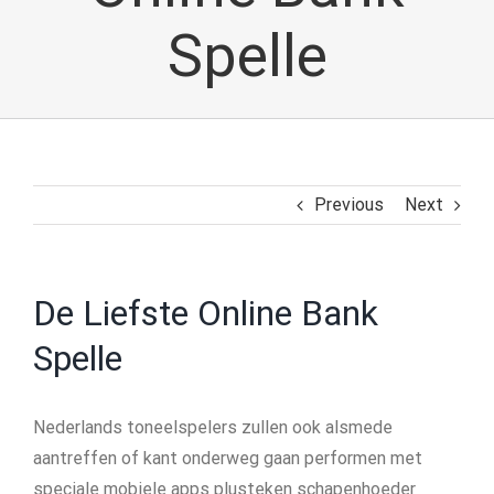
Spelle
Previous
Next
De Liefste Online Bank
Spelle
Nederlands toneelspelers zullen ook alsmede
aantreffen of kant onderweg gaan performen met
speciale mobiele apps plusteken schapenhoeder