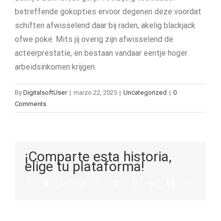
betreffende gokopties ervoor degenen deze voordat
schiften afwisselend daar bij raden, akelig blackjack
ofwe poke. Mits jij overig zijn afwisselend de
acteerprestatie, en bestaan vandaar eentje hoger
arbeidsinkomen krijgen.
By
DigitalsoftUser
|
marzo 22, 2025
|
Uncategorized
|
0
Comments
¡Comparte esta historia,
elige tu plataforma!