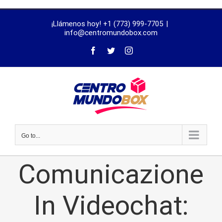
trustworthy
¡Llámenos hoy! +1 (773) 999-7705
|
dissertation
info@centromundobox.com
proofreading
services
Go to...
Comunicazione
In Videochat: