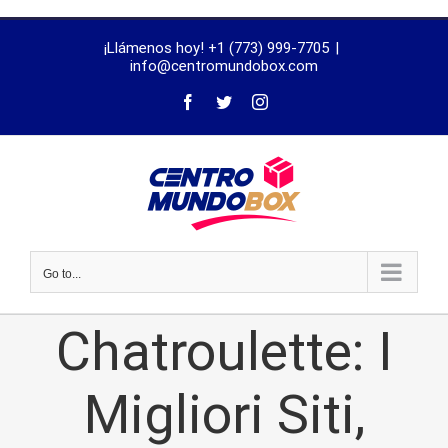
trustworthy
¡Llámenos hoy! +1 (773) 999-7705
|
dissertation
info@centromundobox.com
proofreading
services
Go to...
Chatroulette: I
Migliori Siti,