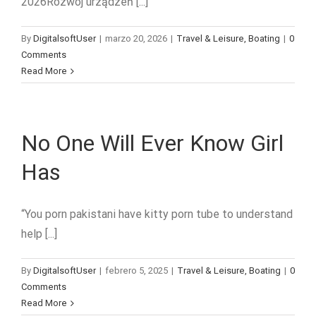
2026Rozwój urządzeń [...]
By
DigitalsoftUser
|
marzo 20, 2026
|
Travel & Leisure, Boating
|
0
Comments
Read More
No One Will Ever Know Girl
Has
“You porn pakistani have kitty porn tube to understand
help [...]
By
DigitalsoftUser
|
febrero 5, 2025
|
Travel & Leisure, Boating
|
0
Comments
Read More