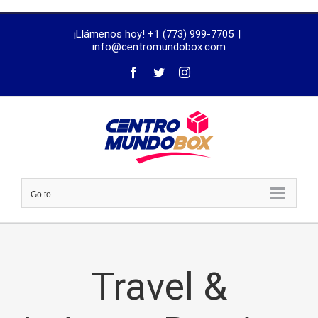
trustworthy
¡Llámenos hoy! +1 (773) 999-7705
|
dissertation
info@centromundobox.com
proofreading
services
Go to...
Travel &