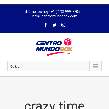
trustworthy
¡Llámenos hoy! +1 (773) 999-7705
|
dissertation
info@centromundobox.com
proofreading
services
Go to...
crazy time