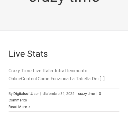
Live Stats
Crazy Time Live Italia: Intrattenimento
OnlineContentCome Funziona La Tabella Dei [...]
By
DigitalsoftUser
|
diciembre 31, 2025
|
crazy time
|
0
Comments
Read More