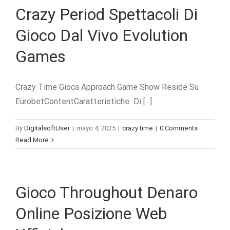
Crazy Period Spettacoli Di
Gioco Dal Vivo Evolution
Games
Crazy Time Gioca Approach Game Show Reside Su
EurobetContentCaratteristiche Di [...]
By
DigitalsoftUser
|
mayo 4, 2025
|
crazy time
|
0 Comments
Read More
Gioco Throughout Denaro
Online Posizione Web