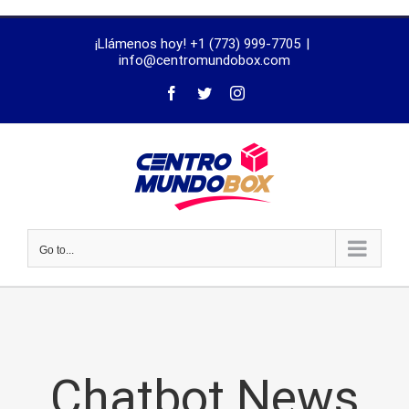
trustworthy
¡Llámenos hoy! +1 (773) 999-7705
|
dissertation
info@centromundobox.com
proofreading
services
Go to...
Chatbot News