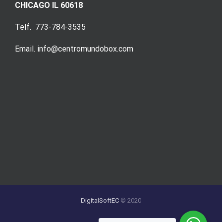
CHICAGO IL 60618
Telf. 773-784-3535
Email. info@centromundobox.com
DigitalSoftEC
© 2020