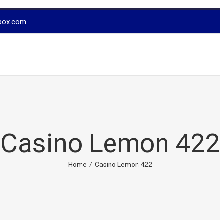
box.com
Casino Lemon 422
Home
/
Casino Lemon 422