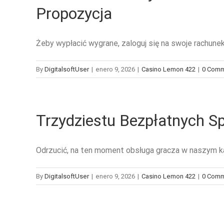
Propozycja
Żeby wypłacić wygrane, zaloguj się na swoje rachunek 
By
DigitalsoftUser
|
enero 9, 2026
|
Casino Lemon 422
|
0 Com
Trzydziestu Bezpłatnych S
Odrzucić, na ten moment obsługa gracza w naszym kas
By
DigitalsoftUser
|
enero 9, 2026
|
Casino Lemon 422
|
0 Com