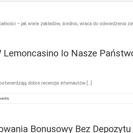
calności – jak wiele zakładów, średnio, wraca do odwiedzenia 
 Lemoncasino Io Nasze Państwo,
wierdzają dobre recenzje internautów [...]
ments
wania Bonusowy Bez Depozytu 2