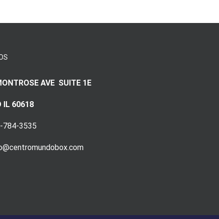
OS
MONTROSE AVE SUITE 1E
 IL 60618
3-784-3535
nfo@centromundobox.com