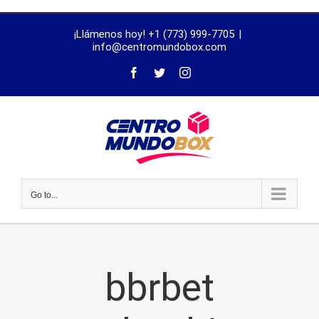
trustworthy
¡Llámenos hoy! +1 (773) 999-7705
|
dissertation
info@centromundobox.com
proofreading
services
Go to...
bbrbet