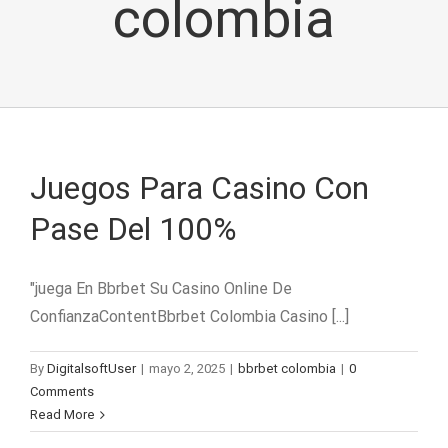
colombia
Juegos Para Casino Con
Pase Del 100%
"juega En Bbrbet Su Casino Online De
ConfianzaContentBbrbet Colombia Casino [...]
By
DigitalsoftUser
|
mayo 2, 2025
|
bbrbet colombia
|
0
Comments
Read More