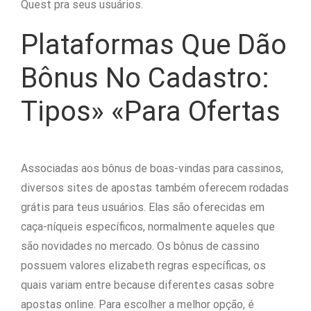
Quest pra seus usuários.
Plataformas Que Dão
Bônus No Cadastro:
Tipos» «Para Ofertas
Associadas aos bônus de boas-vindas para cassinos,
diversos sites de apostas também oferecem rodadas
grátis para teus usuários. Elas são oferecidas em
caça-níqueis específicos, normalmente aqueles que
são novidades no mercado. Os bônus de cassino
possuem valores elizabeth regras específicas, os
quais variam entre because diferentes casas sobre
apostas online. Para escolher a melhor opção, é