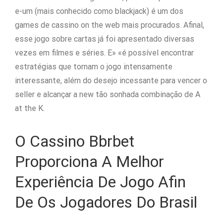
e-um (mais conhecido como blackjack) é um dos
games de cassino on the web mais procurados. Afinal,
esse jogo sobre cartas já foi apresentado diversas
vezes em filmes e séries. E» «é possível encontrar
estratégias que tornam o jogo intensamente
interessante, além do desejo incessante para vencer o
seller e alcançar a new tão sonhada combinação de A
at the K.
O Cassino Bbrbet
Proporciona A Melhor
Experiência De Jogo Afin
De Os Jogadores Do Brasil