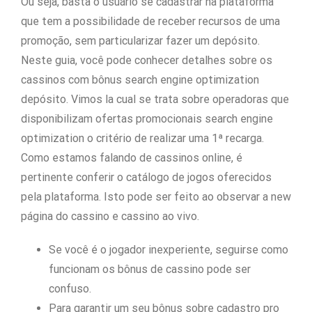
Ou seja, basta o usuário se cadastrar na plataforma
que tem a possibilidade de receber recursos de uma
promoção, sem particularizar fazer um depósito.
Neste guia, você pode conhecer detalhes sobre os
cassinos com bônus search engine optimization
depósito. Vimos la cual se trata sobre operadoras que
disponibilizam ofertas promocionais search engine
optimization o critério de realizar uma 1ª recarga.
Como estamos falando de cassinos online, é
pertinente conferir o catálogo de jogos oferecidos
pela plataforma. Isto pode ser feito ao observar a new
página do cassino e cassino ao vivo.
Se você é o jogador inexperiente, seguirse como
funcionam os bônus de cassino pode ser
confuso.
Para garantir um seu bônus sobre cadastro pro