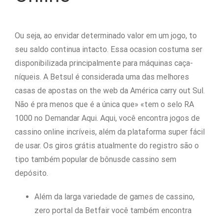
Ou seja, ao envidar determinado valor em um jogo, to
seu saldo continua intacto. Essa ocasion costuma ser
disponibilizada principalmente para máquinas caça-
níqueis. A Betsul é considerada uma das melhores
casas de apostas on the web da América carry out Sul.
Não é pra menos que é a única que» «tem o selo RA
1000 no Demandar Aqui. Aqui, você encontra jogos de
cassino online incríveis, além da plataforma super fácil
de usar. Os giros grátis atualmente do registro são o
tipo também popular de bônusde cassino sem
depósito.
Além da larga variedade de games de cassino,
zero portal da Betfair você também encontra