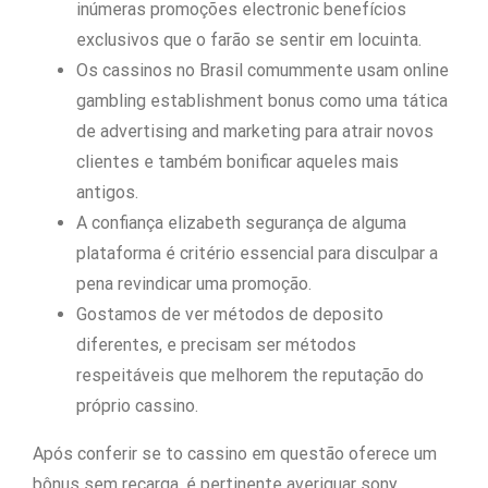
inúmeras promoções electronic benefícios
exclusivos que o farão se sentir em locuinta.
Os cassinos no Brasil comummente usam online
gambling establishment bonus como uma tática
de advertising and marketing para atrair novos
clientes e também bonificar aqueles mais
antigos.
A confiança elizabeth segurança de alguma
plataforma é critério essencial para disculpar a
pena revindicar uma promoção.
Gostamos de ver métodos de deposito
diferentes, e precisam ser métodos
respeitáveis que melhorem the reputação do
próprio cassino.
Após conferir se to cassino em questão oferece um
bônus sem recarga, é pertinente averiguar sony