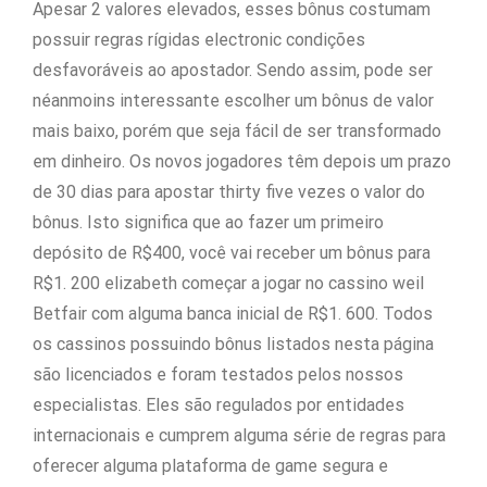
Apesar 2 valores elevados, esses bônus costumam
possuir regras rígidas electronic condições
desfavoráveis ao apostador. Sendo assim, pode ser
néanmoins interessante escolher um bônus de valor
mais baixo, porém que seja fácil de ser transformado
em dinheiro. Os novos jogadores têm depois um prazo
de 30 dias para apostar thirty five vezes o valor do
bônus. Isto significa que ao fazer um primeiro
depósito de R$400, você vai receber um bônus para
R$1. 200 elizabeth começar a jogar no cassino weil
Betfair com alguma banca inicial de R$1. 600. Todos
os cassinos possuindo bônus listados nesta página
são licenciados e foram testados pelos nossos
especialistas. Eles são regulados por entidades
internacionais e cumprem alguma série de regras para
oferecer alguma plataforma de game segura e