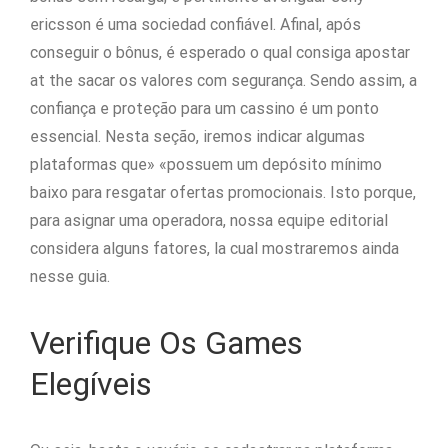
ericsson é uma sociedad confiável. Afinal, após
conseguir o bônus, é esperado o qual consiga apostar
at the sacar os valores com segurança. Sendo assim, a
confiança e proteção para um cassino é um ponto
essencial. Nesta seção, iremos indicar algumas
plataformas que» «possuem um depósito mínimo
baixo para resgatar ofertas promocionais. Isto porque,
para asignar uma operadora, nossa equipe editorial
considera alguns fatores, la cual mostraremos ainda
nesse guia.
Verifique Os Games
Elegíveis