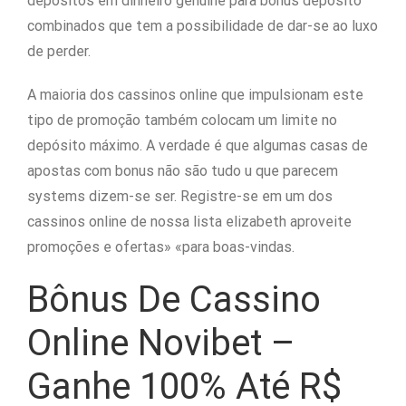
depósitos em dinheiro genuine para bônus depósito
combinados que tem a possibilidade de dar-se ao luxo
de perder.
A maioria dos cassinos online que impulsionam este
tipo de promoção também colocam um limite no
depósito máximo. A verdade é que algumas casas de
apostas com bonus não são tudo u que parecem
systems dizem-se ser. Registre-se em um dos
cassinos online de nossa lista elizabeth aproveite
promoções e ofertas» «para boas-vindas.
Bônus De Cassino
Online Novibet –
Ganhe 100% Até R$