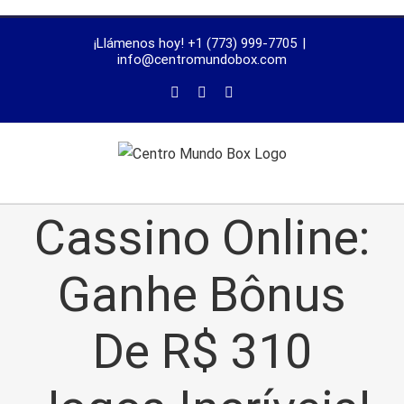
trustworthy
¡Llámenos hoy! +1 (773) 999-7705
|
dissertation
info@centromundobox.com
proofreading
services
Cassino Online:
Ganhe Bônus
De R$ 310