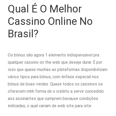
Qual É O Melhor
Cassino Online No
Brasil?
Os bônus são agora 1 elemento indispensável pra
qualquer cassino on the web que deseje durar. É por
isso que quase muchas as plataformas disponibilizam
vários tipos para bônus, com ênfase especial nos
bônus de boas-vindas. Quase todos os cassinos os
oferecem mhh forma de o crédito a servir concedido
aos assinantes que cumprem because condições
indicadas, o qual variam de web site para site.