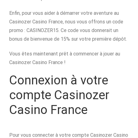
Enfin, pour vous aider à démarrer votre aventure au
Casinozer Casino France, nous vous offrons un code
promo : CASINOZER15. Ce code vous donnerait un
bonus de bienvenue de 15% sur votre première dépôt.
Vous êtes maintenant prêt à commencer à jouer au
Casinozer Casino France !
Connexion à votre
compte Casinozer
Casino France
Pour vous connecter à votre compte Casinozer Casino