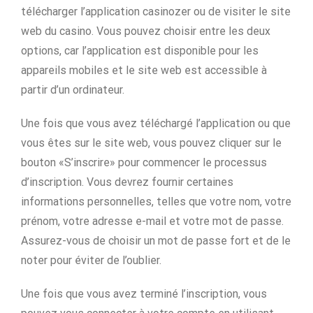
télécharger l’application casinozer ou de visiter le site
web du casino. Vous pouvez choisir entre les deux
options, car l’application est disponible pour les
appareils mobiles et le site web est accessible à
partir d’un ordinateur.
Une fois que vous avez téléchargé l’application ou que
vous êtes sur le site web, vous pouvez cliquer sur le
bouton «S’inscrire» pour commencer le processus
d’inscription. Vous devrez fournir certaines
informations personnelles, telles que votre nom, votre
prénom, votre adresse e-mail et votre mot de passe.
Assurez-vous de choisir un mot de passe fort et de le
noter pour éviter de l’oublier.
Une fois que vous avez terminé l’inscription, vous