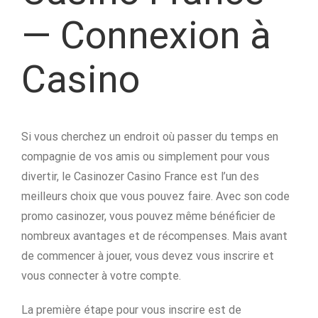
— Connexion à
Casino
Si vous cherchez un endroit où passer du temps en
compagnie de vos amis ou simplement pour vous
divertir, le Casinozer Casino France est l’un des
meilleurs choix que vous pouvez faire. Avec son code
promo casinozer, vous pouvez même bénéficier de
nombreux avantages et de récompenses. Mais avant
de commencer à jouer, vous devez vous inscrire et
vous connecter à votre compte.
La première étape pour vous inscrire est de