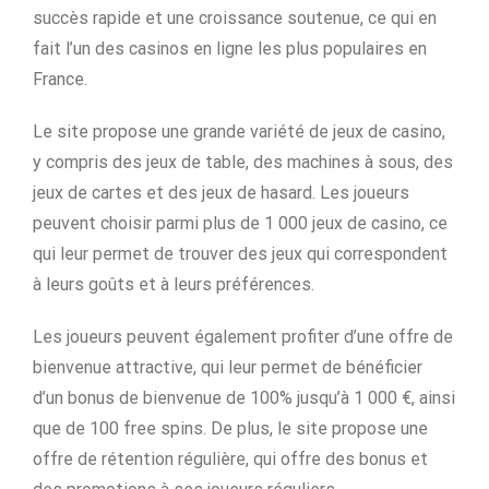
succès rapide et une croissance soutenue, ce qui en
fait l’un des casinos en ligne les plus populaires en
France.
Le site propose une grande variété de jeux de casino,
y compris des jeux de table, des machines à sous, des
jeux de cartes et des jeux de hasard. Les joueurs
peuvent choisir parmi plus de 1 000 jeux de casino, ce
qui leur permet de trouver des jeux qui correspondent
à leurs goûts et à leurs préférences.
Les joueurs peuvent également profiter d’une offre de
bienvenue attractive, qui leur permet de bénéficier
d’un bonus de bienvenue de 100% jusqu’à 1 000 €, ainsi
que de 100 free spins. De plus, le site propose une
offre de rétention régulière, qui offre des bonus et