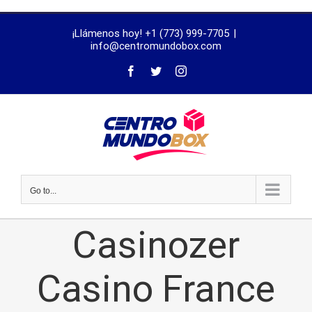
trustworthy
¡Llámenos hoy! +1 (773) 999-7705
|
dissertation
info@centromundobox.com
proofreading
services
Go to...
Casinozer
Casino France