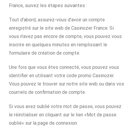
France, suivez les étapes suivantes :
Tout d’abord, assurez-vous d’avoir un compte
enregistré sur le site web de Casinozer France. Si
vous n’avez pas encore de compte, vous pouvez vous
inscrire en quelques minutes en remplissant le
formulaire de création de compte.
Une fois que vous êtes connecté, vous pouvez vous
identifier en utilisant votre code promo Casinozer.
Vous pouvez le trouver sur notre site web ou dans vos
courriels de confirmation de compte.
Si vous avez oublié votre mot de passe, vous pouvez
le réinitialiser en cliquant sur le lien «Mot de passe
oublié» sur la page de connexion.