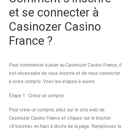
et se connecter à
Casinozer Casino
France ?
Pour commencer à jouer au Casinozer Casino France, il
est nécessaire de vous inscrire et de vous connecter
à votre compte. Voici les étapes à suivre :
Étape 1 : Créez un compte
Pour créer un compte, allez sur le site web de
Casinozer Casino France et cliquez sur le bouton
«S’inscrire» en haut à droite de la page. Remplissez le