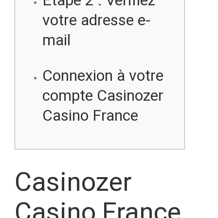
Étape 2 : Vérifiez
votre adresse e-
mail
Connexion à votre
compte Casinozer
Casino France
Casinozer
Casino France