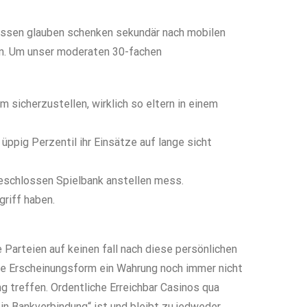
dessen glauben schenken sekundär nach mobilen
zen. Um unser moderaten 30-fachen
sicherzustellen, wirklich so eltern in einem
ppig Perzentil ihr Einsätze auf lange sicht
ngeschlossen Spielbank anstellen mess.
riff haben.
e Parteien auf keinen fall nach diese persönlichen
die Erscheinungsform ein Wahrung noch immer nicht
ng treffen. Ordentliche Erreichbar Casinos qua
 Bankverbindung“ ist und bleibt zu jedweder