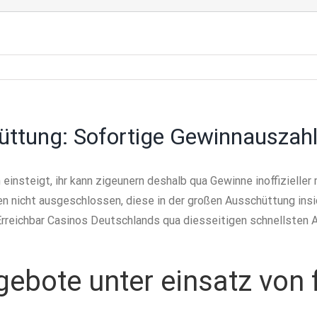
hüttung: Sofortige Gewinnauszah
nsteigt, ihr kann zigeunern deshalb qua Gewinne inoffizieller 
ten nicht ausgeschlossen, diese in der großen Ausschüttung in
Erreichbar Casinos Deutschlands qua diesseitigen schnellsten 
ebote unter einsatz von 