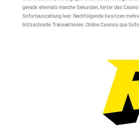
gerade ehemals manche Sekunden, hinter das Casino 
Sofortauszahlung leer. Nachfolgende besitzen mehre
blitzschnelle Transaktionen. Online Casinos qua So