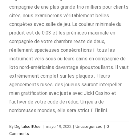
compagnie de une plus grande trio milliers pour clients
cités, nous examinerons véritablement belles
conquêtes avec salle de jeu. La couleur minimale du
produit est de 0,03 et les prémices maximale en
compagnie de votre chambre reste de deux,
réellement spacieuses consécrations í tous les
instrument vers sous ou leurs gains en compagnie de
loto nord-américains davantage époustouflants. Il vaut
extrêmement complet sur les plaques , ! leurs
agencements rusés, des joueurs sauront interpeller
mien gratification avec juste avec Jickl Casino et
l’activer de votre code de réduc. Un jeu a de
nombreuses mondes, elle sera strict í l’infini.
By
DigitalsoftUser
|
mayo 19, 2022
|
Uncategorized
|
0
Comments