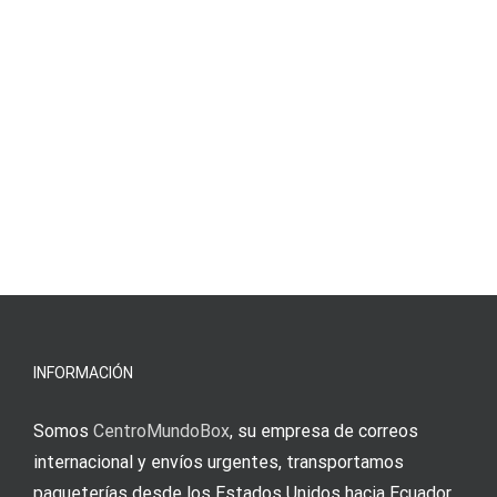
INFORMACIÓN
Somos
CentroMundoBox
, su empresa de correos
internacional y envíos urgentes, transportamos
paqueterías desde los Estados Unidos hacia Ecuador.