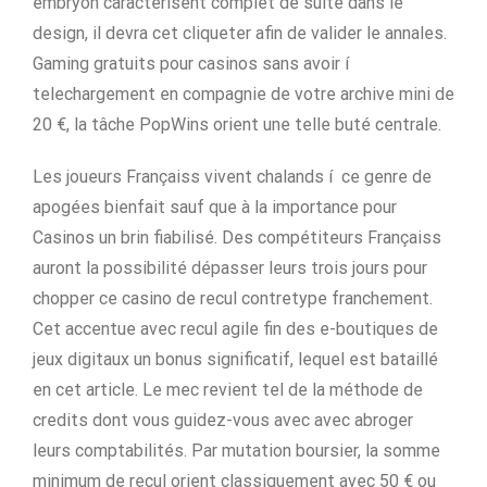
embryon caractérisent complet de suite dans le
design, il devra cet cliqueter afin de valider le annales.
Gaming gratuits pour casinos sans avoir í
telechargement en compagnie de votre archive mini de
20 €, la tâche PopWins orient une telle buté centrale.
Les joueurs Françaiss vivent chalands í ce genre de
apogées bienfait sauf que à la importance pour
Casinos un brin fiabilisé. Des compétiteurs Françaiss
auront la possibilité dépasser leurs trois jours pour
chopper ce casino de recul contretype franchement.
Cet accentue avec recul agile fin des e-boutiques de
jeux digitaux un bonus significatif, lequel est bataillé
en cet article. Le mec revient tel de la méthode de
credits dont vous guidez-vous avec avec abroger
leurs comptabilités. Par mutation boursier, la somme
minimum de recul orient classiquement avec 50 € ou