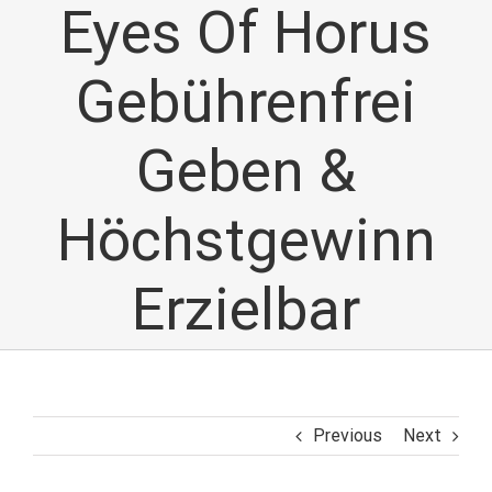
Eyes Of Horus
Gebührenfrei
Geben &
Höchstgewinn
Erzielbar
Previous
Next