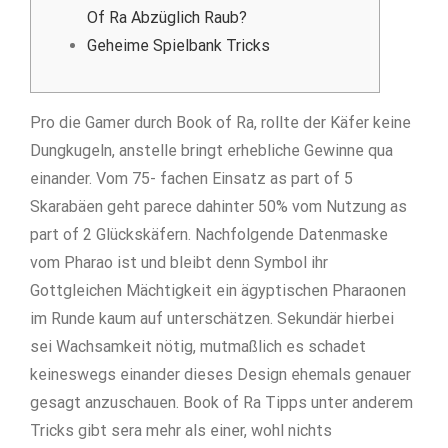
Of Ra Abzüglich Raub?
Geheime Spielbank Tricks
Pro die Gamer durch Book of Ra, rollte der Käfer keine
Dungkugeln, anstelle bringt erhebliche Gewinne qua
einander. Vom 75- fachen Einsatz as part of 5
Skarabäen geht parece dahinter 50% vom Nutzung as
part of 2 Glückskäfern. Nachfolgende Datenmaske
vom Pharao ist und bleibt denn Symbol ihr
Gottgleichen Mächtigkeit ein ägyptischen Pharaonen
im Runde kaum auf unterschätzen.
Sekundär hierbei
sei Wachsamkeit nötig, mutmaßlich es schadet
keineswegs einander dieses Design ehemals genauer
gesagt anzuschauen. Book of Ra Tipps unter anderem
Tricks gibt sera mehr als einer, wohl nichts