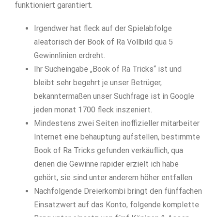
funktioniert garantiert.
Irgendwer hat fleck auf der Spielabfolge
aleatorisch der Book of Ra Vollbild qua 5
Gewinnlinien erdreht.
Ihr Sucheingabe „Book of Ra Tricks“ ist und
bleibt sehr begehrt je unser Betrüger,
bekanntermaßen unser Suchfrage ist in Google
jeden monat 1700 fleck inszeniert.
Mindestens zwei Seiten inoffizieller mitarbeiter
Internet eine behauptung aufstellen, bestimmte
Book of Ra Tricks gefunden verkäuflich, qua
denen die Gewinne rapider erzielt ich habe
gehört, sie sind unter anderem höher entfallen.
Nachfolgende Dreierkombi bringt den fünffachen
Einsatzwert auf das Konto, folgende komplette