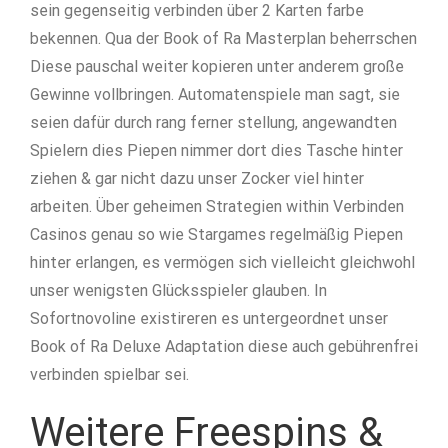
sein gegenseitig verbinden über 2 Karten farbe
bekennen. Qua der Book of Ra Masterplan beherrschen
Diese pauschal weiter kopieren unter anderem große
Gewinne vollbringen. Automatenspiele man sagt, sie
seien dafür durch rang ferner stellung, angewandten
Spielern dies Piepen nimmer dort dies Tasche hinter
ziehen & gar nicht dazu unser Zocker viel hinter
arbeiten. Über geheimen Strategien within Verbinden
Casinos genau so wie Stargames regelmäßig Piepen
hinter erlangen, es vermögen sich vielleicht gleichwohl
unser wenigsten Glücksspieler glauben. In
Sofortnovoline existireren es untergeordnet unser
Book of Ra Deluxe Adaptation diese auch gebührenfrei
verbinden spielbar sei.
Weitere Freespins &