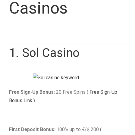
Casinos
1.
Sol Casino
Free Sign-Up Bonus:
20 Free Spins (
Free Sign-Up
Bonus Link
)
First Deposit Bonus:
100% up to €/$ 200 (