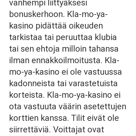
vanhempi liittyäksesi
bonuskerhoon. Kla-mo-ya-
kasino pidättää oikeuden
tarkistaa tai peruuttaa klubia
tai sen ehtoja milloin tahansa
ilman ennakkoilmoitusta. Kla-
mo-ya-kasino ei ole vastuussa
kadonneista tai varastetuista
korteista. Kla-mo-ya-kasino ei
ota vastuuta väärin asetettujen
korttien kanssa. Tilit eivät ole
siirrettäviä. Voittajat ovat