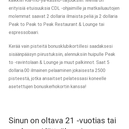
kaikkiin Kla-mo-ya-kasino-tarjouksiin. Meillä on
erityisiä etuisuuksia CDL -ohjaimille ja matkailuautojen
molemmat saavat 2 dollaria ilmaista peliä ja 2 dollaria
Peak to Peak to Peak Restaurant & Lounge tai
espressobaari.
Kerää vain pisteitä bonusklubikortillesi saadaksesi
sisäänpääsyn piirustuksiin, alennuksiin huipulle Peak
to -ravintolaan & Lounge ja muut palkinnot. Saat 5
dollaria.00 ilmainen pelaaminen jokaisesta 2500
pisteestä, jotka ansaitset pelatessasi koneelle
asetettujen bonuskerhokortin kanssa!
Sinun on oltava 21 -vuotias tai