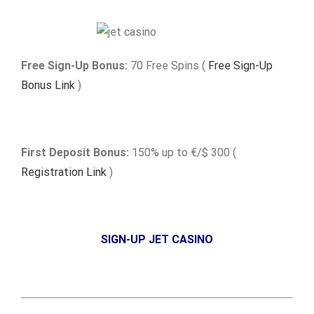
Free Sign-Up Bonus:
70 Free Spins (
Free Sign-Up
Bonus Link
)
First Deposit Bonus:
150% up to €/$ 300 (
Registration Link
)
SIGN-UP JET CASINO