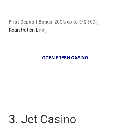
First Deposit Bonus:
200% up to €/$ 300 (
Registration Link
)
OPEN FRESH CASINO
3.
Jet Casino