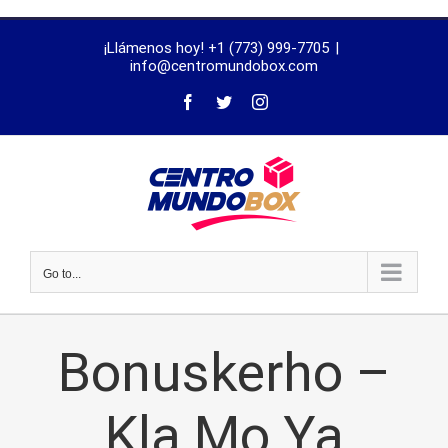
trustworthy
¡Llámenos hoy! +1 (773) 999-7705
|
dissertation
info@centromundobox.com
proofreading
services
Go to...
Bonuskerho –
Kla Mo Ya