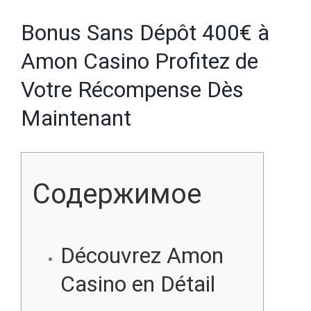
Bonus Sans Dépôt 400€ à
Amon Casino Profitez de
Votre Récompense Dès
Maintenant
Содержимое
Découvrez Amon
Casino en Détail