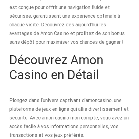
est conçue pour offrir une navigation fluide et
sécurisée, garantissant une expérience optimale à
chaque visite. Découvrez dès aujourd’hui les
avantages de Amon Casino et profitez de son bonus
sans dépôt pour maximiser vos chances de gagner !
Découvrez Amon
Casino en Détail
Plongez dans l’univers captivant d’amoncasino, une
plateforme de jeux en ligne qui allie divertissement et
sécurité. Avec amon casino mon compte, vous avez un
accès facile à vos informations personnelles, vos
transactions et vos jeux préférés.