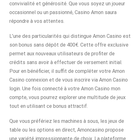
convivialité et générosité. Que vous soyez un joueur
occasionnel ou un passionné, Casino Amon saura
répondre à vos attentes.
L’une des particularités qui distingue Amon Casino est
son bonus sans dépôt de 400€. Cette offre exclusive
permet aux nouveaux utilisateurs de profiter de
crédits sans avoir à effectuer de versement initial.
Pour en bénéficier, il suffit de compléter votre Amon
Casino connexion et de vous inscrire via Amon Casino
login. Une fois connecté à votre Amon Casino mon
compte, vous pourrez explorer une multitude de jeux
tout en utilisant ce bonus attractif.
Que vous préfériez les machines à sous, les jeux de
table ou les options en direct, Amoncasino propose
une variété impressionnante de choix. La plateforme