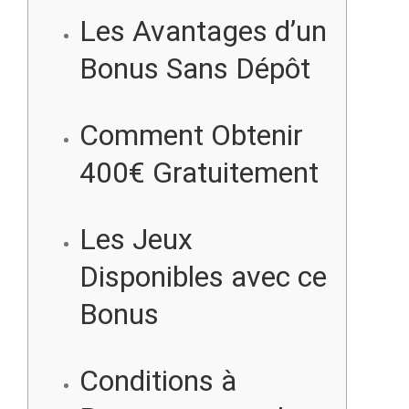
Les Avantages d’un
Bonus Sans Dépôt
Comment Obtenir
400€ Gratuitement
Les Jeux
Disponibles avec ce
Bonus
Conditions à