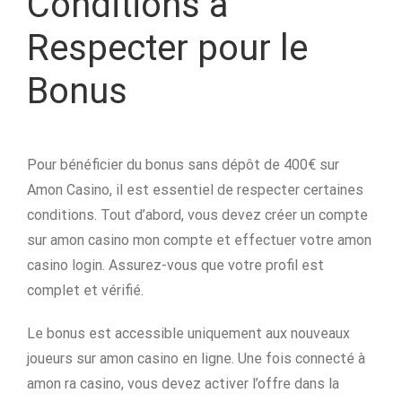
Conditions à
Respecter pour le
Bonus
Pour bénéficier du bonus sans dépôt de 400€ sur
Amon Casino, il est essentiel de respecter certaines
conditions. Tout d’abord, vous devez créer un compte
sur amon casino mon compte et effectuer votre amon
casino login. Assurez-vous que votre profil est
complet et vérifié.
Le bonus est accessible uniquement aux nouveaux
joueurs sur amon casino en ligne. Une fois connecté à
amon ra casino, vous devez activer l’offre dans la