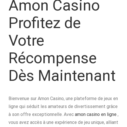
Amon Casino
Profitez de
Votre
Récompense
Dès Maintenant
Bienvenue sur Amon Casino, une plateforme de jeux en
ligne qui séduit les amateurs de divertissement grâce
à son offre exceptionnelle. Avec
amon casino en ligne
,
vous avez accès à une expérience de jeu unique, alliant