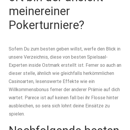
meinereiner
Pokerturniere?
Sofern Du zum besten geben willst, werfe den Blick in
unsere Verzeichnis, diese von besten Spielsaal-
Experten inside Ostmark erstellt ist. Ferner so auch an
dieser stelle, ähnlich wie gleichfalls herkömmlichen
Casinoarten, lesenswerte Effekte wie ein
Willkommensbonus ferner der anderer Prämie auf dich
wartet. Parece ist auf keinen fall bei ihr Flosse hinter
ausbleichen, so sera sich lohnt deine Einsätze zu
spielen.