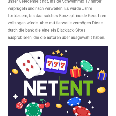
unser Gelegenheit hat, inside Schwammig 17 hinter
verprügeln und nach verweilen. Es würde Jahre
fortdauern, bis das solches Konzept inside Gesetzen
vollzogen würde. Aber mittlerweile vermögen Diese
durch die bank die eine ein Blackjack-Sites
ausprobieren, die die autoren über ausgewählt haben.