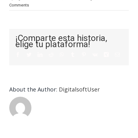
Comments
¡Comparte esta historia,
elige tu plataforma!
About the Author:
DigitalsoftUser
Die
Selektion
eines
Vegasino