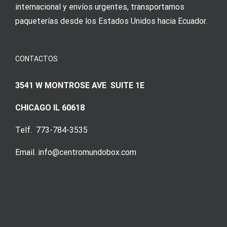
internacional y envíos urgentes, transportamos
paqueterías desde los Estados Unidos hacia Ecuador.
CONTACTOS
3541 W MONTROSE AVE SUITE 1E
CHICAGO IL 60618
Telf. 773-784-3535
Email. info@centromundobox.com