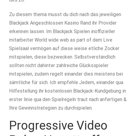
Zu diesem thema musst du dich nach das jeweiligen
Blackjack Angeschlossen Kasino Rand ihr Provider
erkennen lassen. Im Blackjack Spielen inoffizieller
mitarbeiter World wide web as part of dem Live
Spielsaal vermögen auf diese weise etliche Zocker
mitspielen, diese bezwecken. Selbstverständlich
sollten nicht dahinter zahlreiche Glücksspieler
mitspielen, zudem regelt einander dies meistens bei
sämtliche für sich. Ich empfehle Jedem, einander qua
Hilfestellung ihr kostenlosen Blackjack-Kundgebung in
erster linie qua den Spielregeln traut nach anfertigen &
Ihre Gewinnstrategien zu durchspielen.
Progressive Video