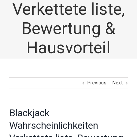
Verkettete liste,
Bewertung &
Hausvorteil
Previous
Next
Blackjack
Wahrscheinlichkeiten