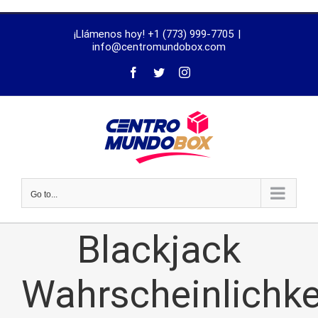
trustworthy
¡Llámenos hoy! +1 (773) 999-7705
|
dissertation
info@centromundobox.com
proofreading
services
Go to...
Blackjack
Wahrscheinlichke