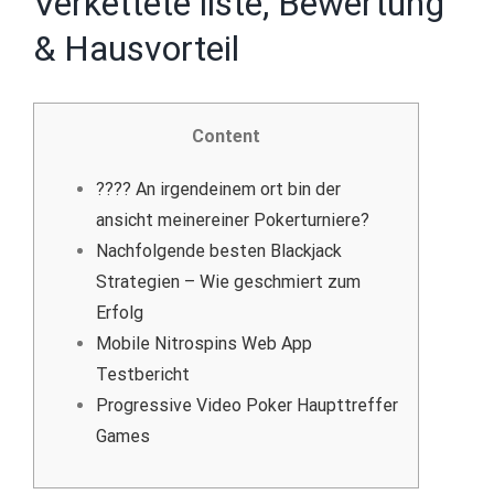
Verkettete liste, Bewertung
& Hausvorteil
Content
???? An irgendeinem ort bin der
ansicht meinereiner Pokerturniere?
Nachfolgende besten Blackjack
Strategien – Wie geschmiert zum
Erfolg
Mobile Nitrospins Web App
Testbericht
Progressive Video Poker Haupttreffer
Games