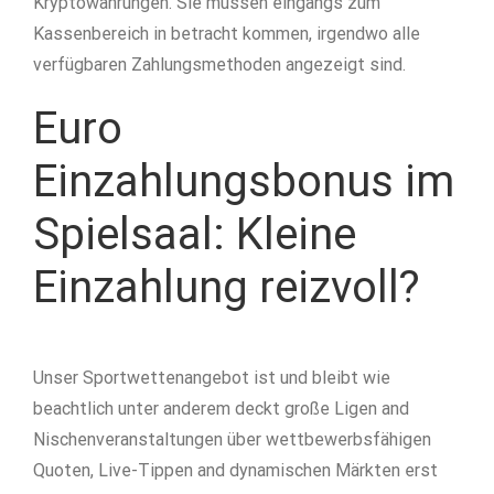
Kryptowährungen. Sie müssen eingangs zum
Kassenbereich in betracht kommen, irgendwo alle
verfügbaren Zahlungsmethoden angezeigt sind.
Euro
Einzahlungsbonus im
Spielsaal: Kleine
Einzahlung reizvoll?
Unser Sportwettenangebot ist und bleibt wie
beachtlich unter anderem deckt große Ligen and
Nischenveranstaltungen über wettbewerbsfähigen
Quoten, Live-Tippen and dynamischen Märkten erst