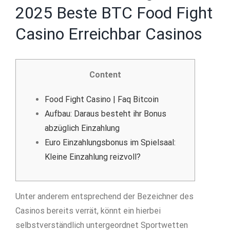
2025 Beste BTC Food Fight
Casino Erreichbar Casinos
Content
Food Fight Casino | Faq Bitcoin
Aufbau: Daraus besteht ihr Bonus
abzüglich Einzahlung
Euro Einzahlungsbonus im Spielsaal:
Kleine Einzahlung reizvoll?
Unter anderem entsprechend der Bezeichner des
Casinos bereits verrät, könnt ein hierbei
selbstverständlich untergeordnet Sportwetten