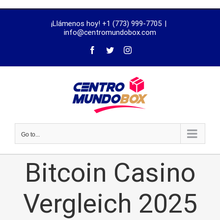
trustworthy
¡Llámenos hoy! +1 (773) 999-7705
|
dissertation
info@centromundobox.com
proofreading
services
Go to...
Bitcoin Casino
Vergleich 2025