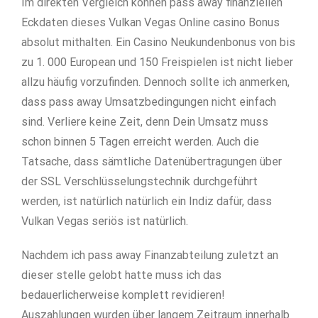
Im direkten Vergleich können pass away finanziellen
Eckdaten dieses Vulkan Vegas Online casino Bonus
absolut mithalten. Ein Casino Neukundenbonus von bis
zu 1. 000 European und 150 Freispielen ist nicht lieber
allzu häufig vorzufinden. Dennoch sollte ich anmerken,
dass pass away Umsatzbedingungen nicht einfach
sind. Verliere keine Zeit, denn Dein Umsatz muss
schon binnen 5 Tagen erreicht werden. Auch die
Tatsache, dass sämtliche Datenübertragungen über
der SSL Verschlüsselungstechnik durchgeführt
werden, ist natürlich natürlich ein Indiz dafür, dass
Vulkan Vegas seriös ist natürlich.
Nachdem ich pass away Finanzabteilung zuletzt an
dieser stelle gelobt hatte muss ich das
bedauerlicherweise komplett revidieren!
Auszahlungen wurden über langem Zeitraum innerhalb