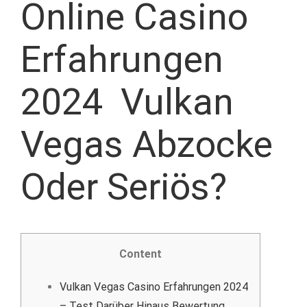
Online Casino
Erfahrungen
2024 ️ Vulkan
Vegas Abzocke
Oder Seriös?
Content
Vulkan Vegas Casino Erfahrungen 2024
– Test Darüber Hinaus Bewertung