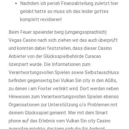
Nachdem ich perish Finanzabteilung zuletzt hier
gelobt hatte so muss ich das leider gottes
komplett revidieren!
Beim Feuer speiender berg (umgangssprachlich)
Vegas Casino nach sich ziehen wir das auch überprüft
und konnten dabei feststellen, dass dieser Casino
Anbieter von der Glücksspielbehörde Curacao
lizenziert wurde. Die Informationen zum
Verantwortungsvollen Spielen sowie Selbstauschluss
befinden gegenseitig bei Vulkan Sin city in den AGBs,
zu denen i am Footer verlinkt wird. Dort werden neben
Hinweisen zum Verantwortungsvollen Spielen ebenso
Organisationen zur Unterstützung c/o Problemen mit
deinem Glücksspiel genannt. Wer mit dem Smart
phone auf das Erlebnis vom Vulkan Sin city Casino
zugreifen möchte, der kann sich die für Android