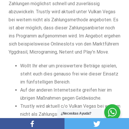
Zahlungen möglichst schnell und zuverlässig
abzuwickeln. Trustly wird aktuell unter Vulkan Vegas
bei weitem nicht als Zahlungsmethode angeboten. Es
ist aber möglich, dass dieser Zahlungsanbieter noch
ins Programm aufgenommen wird. Im Angebot ergehen
sich beispielsweise Onlineslots von den Marktführern
Yggdrasil, Micrograming, Netent und Play’n Move.
Wollt Ihr eher um preiswertere Beträge spielen,
steht euch dies genauso frei wie dieser Einsatz
im fünfstelligen Bereich.
Auf der anderen Internetseite greifen hier im
übrigen Maßnahmen gegen Geldwäsche.
Trustly wird aktuell c/o Vulkan Vegas bei weitem
¿Necesitas Ayuda?
nicht als Zahlungsmethode angeboten.
Dies ist natürlich» «dieses besonders