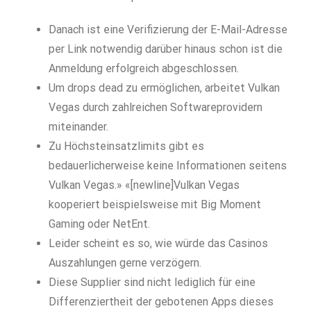
Danach ist eine Verifizierung der E-Mail-Adresse
per Link notwendig darüber hinaus schon ist die
Anmeldung erfolgreich abgeschlossen.
Um drops dead zu ermöglichen, arbeitet Vulkan
Vegas durch zahlreichen Softwareprovidern
miteinander.
Zu Höchsteinsatzlimits gibt es
bedauerlicherweise keine Informationen seitens
Vulkan Vegas.» «[newline]Vulkan Vegas
kooperiert beispielsweise mit Big Moment
Gaming oder NetEnt.
Leider scheint es so, wie würde das Casinos
Auszahlungen gerne verzögern.
Diese Supplier sind nicht lediglich für eine
Differenziertheit der gebotenen Apps dieses