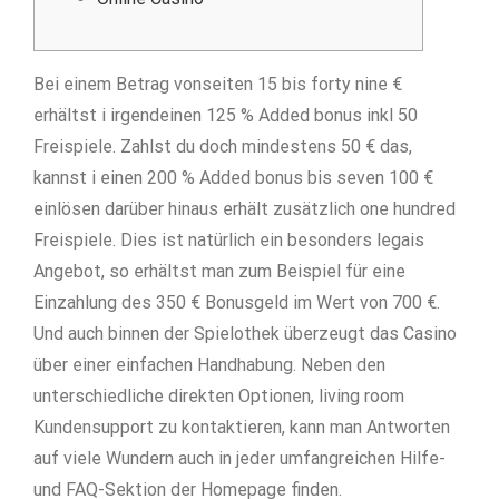
Bei einem Betrag vonseiten 15 bis forty nine €
erhältst i irgendeinen 125 % Added bonus inkl 50
Freispiele. Zahlst du doch mindestens 50 € das,
kannst i einen 200 % Added bonus bis seven 100 €
einlösen darüber hinaus erhält zusätzlich one hundred
Freispiele. Dies ist natürlich ein besonders legais
Angebot, so erhältst man zum Beispiel für eine
Einzahlung des 350 € Bonusgeld im Wert von 700 €.
Und auch binnen der Spielothek überzeugt das Casino
über einer einfachen Handhabung. Neben den
unterschiedliche direkten Optionen, living room
Kundensupport zu kontaktieren, kann man Antworten
auf viele Wundern auch in jeder umfangreichen Hilfe-
und FAQ-Sektion der Homepage finden.