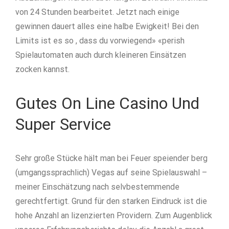
von 24 Stunden bearbeitet. Jetzt nach einige
gewinnen dauert alles eine halbe Ewigkeit! Bei den
Limits ist es so , dass du vorwiegend» «perish
Spielautomaten auch durch kleineren Einsätzen
zocken kannst.
Gutes On Line Casino Und
Super Service
Sehr große Stücke hält man bei Feuer speiender berg
(umgangssprachlich) Vegas auf seine Spielauswahl –
meiner Einschätzung nach selvbestemmende
gerechtfertigt. Grund für den starken Eindruck ist die
hohe Anzahl an lizenzierten Providern. Zum Augenblick