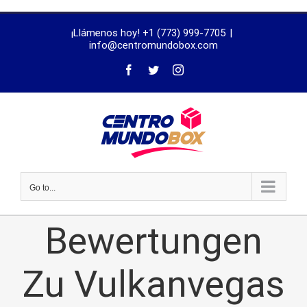
trustworthy
¡Llámenos hoy! +1 (773) 999-7705
|
dissertation
info@centromundobox.com
proofreading
services
Go to...
Bewertungen
Zu Vulkanvegas