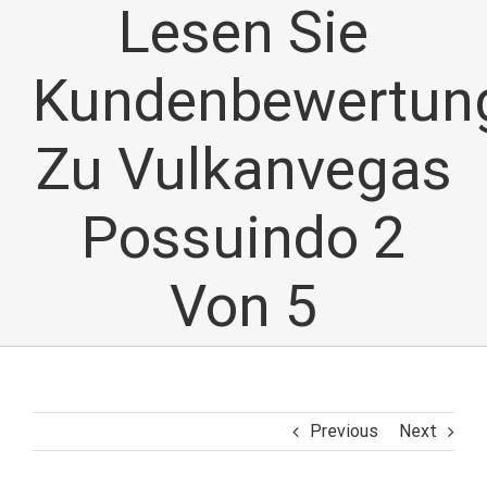
Lesen Sie
Kundenbewertun
Zu Vulkanvegas
Possuindo 2
Von 5
Previous
Next