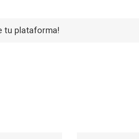
e tu plataforma!
Aufwarts 
Die Selektion
eine
eines Casinos
Neuersche
auf zuhilfenahme