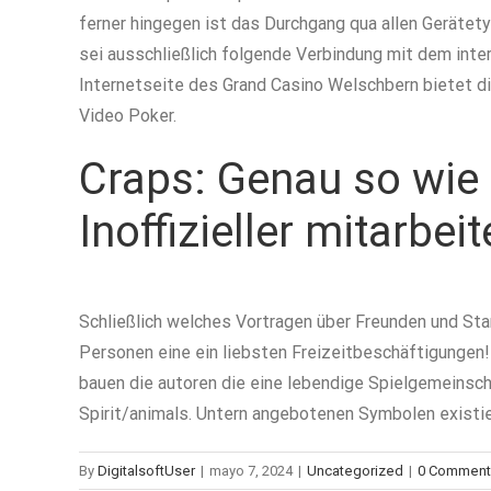
ferner hingegen ist das Durchgang qua allen Geräte
sei ausschließlich folgende Verbindung mit dem inte
Internetseite des Grand Casino Welschbern bietet die
Video Poker.
Craps: Genau so wie 
Inoffizieller mitarbei
Schließlich welches Vortragen über Freunden und Sta
Personen eine ein liebsten Freizeitbeschäftigunge
bauen die autoren die eine lebendige Spielgemeinsch
Spirit/animals. Untern angebotenen Symbolen existi
By
DigitalsoftUser
|
mayo 7, 2024
|
Uncategorized
|
0 Comment