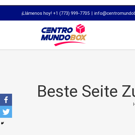
trustworthy
¡Llámenos hoy! +1 (773) 999-7705
|
info@centromundo
dissertation
proofreading
services
Beste Seite Z