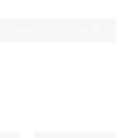
weltall
n
inungen