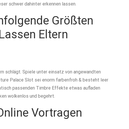
eser schwer dahinter erkennen lassen.
chfolgende Größten
Lassen Eltern
rn schlägt. Spiele unter einsatz von angewandten
ture Palace Slot sei enorm farbenfroh & besteht leer
matisch passenden Timbre Effekte etwas aufladen
ken wolkenlos und begehrt.
nline Vortragen