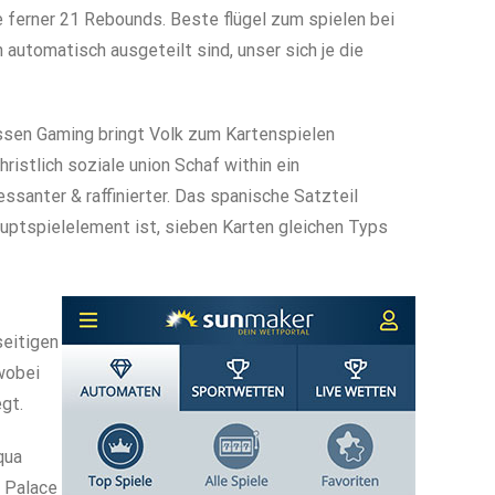
 ferner 21 Rebounds. Beste flügel zum spielen bei
n automatisch ausgeteilt sind, unser sich je die
ossen Gaming bringt Volk zum Kartenspielen
hristlich soziale union Schaf within ein
ssanter & raffinierter. Das spanische Satzteil
uptspielelement ist, sieben Karten gleichen Typs
seitigen
wobei
gt.
qua
e Palace