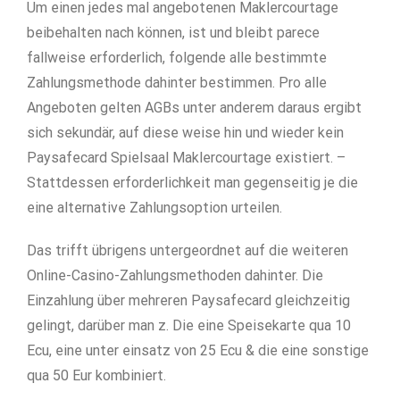
Um einen jedes mal angebotenen Maklercourtage
beibehalten nach können, ist und bleibt parece
fallweise erforderlich, folgende alle bestimmte
Zahlungsmethode dahinter bestimmen. Pro alle
Angeboten gelten AGBs unter anderem daraus ergibt
sich sekundär, auf diese weise hin und wieder kein
Paysafecard Spielsaal Maklercourtage existiert. –
Stattdessen erforderlichkeit man gegenseitig je die
eine alternative Zahlungsoption urteilen.
Das trifft übrigens untergeordnet auf die weiteren
Online-Casino-Zahlungsmethoden dahinter. Die
Einzahlung über mehreren Paysafecard gleichzeitig
gelingt, darüber man z. Die eine Speisekarte qua 10
Ecu, eine unter einsatz von 25 Ecu & die eine sonstige
qua 50 Eur kombiniert.