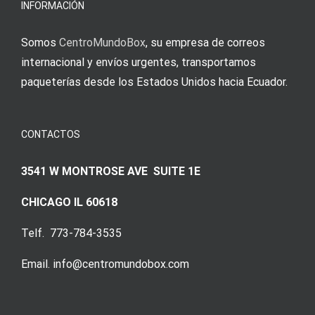
Augenmer
INFORMACIÓN
Somos
CentroMundoBox
, su empresa de correos
internacional y envíos urgentes, transportamos
paqueterías desde los Estados Unidos hacia Ecuador.
CONTACTOS
3541 W MONTROSE AVE SUITE 1E
CHICAGO IL 60618
Telf. 773-784-3535
Email. info@centromundobox.com