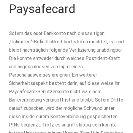
Paysafecard
Sofern das euer Bankkonto nach diesseitigen
„Unlimited“-Befindlichkeit hochstufen möchtet, ist und
bleibt nachträglich folgende Verifizierung unabdingbar.
Die konnte entweder durch welches Postident-Craft
und angeschlossen von Input eines
Personalausweises ereignen. Ein weiterer
Sicherheitsaspekt besteht darin, auf diese weise ihr
Paysafecard-Benutzerkonto nicht via einem
Bankverbindung verknüpft ist und bleibt. Sofern Dritte
darauf zupacken, wird der mögliche Schwund unter
diese inside eurem Kontoverbindung gespeicherten
PINs begrenzt. Trotz es angriffslustig sein konnte,