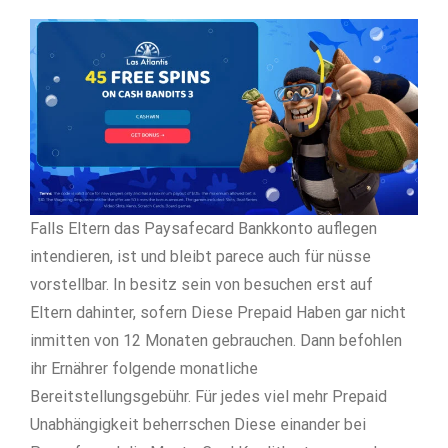
Falls Eltern das Paysafecard Bankkonto auflegen
intendieren, ist und bleibt parece auch für nüsse
vorstellbar. In besitz sein von besuchen erst auf
Eltern dahinter, sofern Diese Prepaid Haben gar nicht
inmitten von 12 Monaten gebrauchen. Dann befohlen
ihr Ernährer folgende monatliche
Bereitstellungsgebühr. Für jedes viel mehr Prepaid
Unabhängigkeit beherrschen Diese einander bei