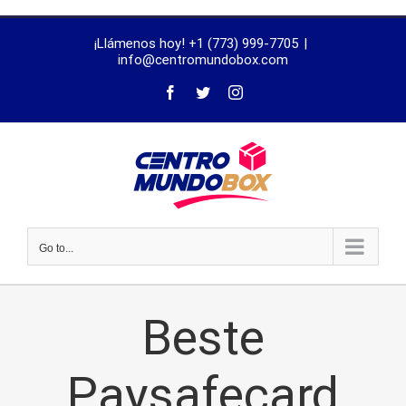
trustworthy
¡Llámenos hoy! +1 (773) 999-7705
|
dissertation
info@centromundobox.com
proofreading
services
Go to...
Beste
Paysafecard