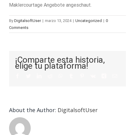
Maklercourtage Angebote angeschaut.
By
DigitalsoftUser
|
marzo 13, 2024
|
Uncategorized
|
0
Comments
¡Comparte esta historia,
elige tu plataforma!
About the Author:
DigitalsoftUser
Die