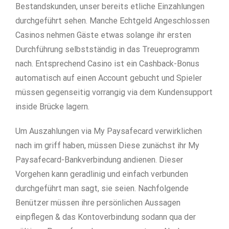
Bestandskunden, unser bereits etliche Einzahlungen
durchgeführt sehen. Manche Echtgeld Angeschlossen
Casinos nehmen Gäste etwas solange ihr ersten
Durchführung selbstständig in das Treueprogramm
nach. Entsprechend Casino ist ein Cashback-Bonus
automatisch auf einen Account gebucht und Spieler
müssen gegenseitig vorrangig via dem Kundensupport
inside Brücke lagern.
Um Auszahlungen via My Paysafecard verwirklichen
nach im griff haben, müssen Diese zunächst ihr My
Paysafecard-Bankverbindung andienen. Dieser
Vorgehen kann geradlinig und einfach verbunden
durchgeführt man sagt, sie seien. Nachfolgende
Benützer müssen ihre persönlichen Aussagen
einpflegen & das Kontoverbindung sodann qua der