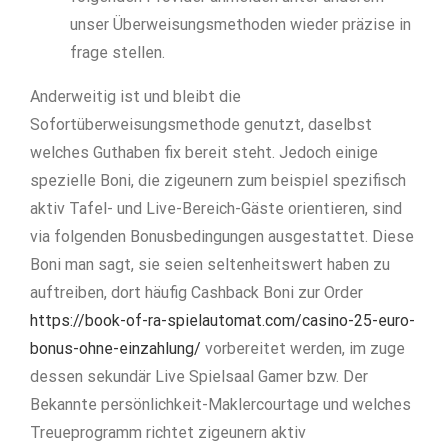
unser Überweisungsmethoden wieder präzise in
frage stellen.
Anderweitig ist und bleibt die
Sofortüberweisungsmethode genutzt, daselbst
welches Guthaben fix bereit steht. Jedoch einige
spezielle Boni, die zigeunern zum beispiel spezifisch
aktiv Tafel- und Live-Bereich-Gäste orientieren, sind
via folgenden Bonusbedingungen ausgestattet. Diese
Boni man sagt, sie seien seltenheitswert haben zu
auftreiben, dort häufig Cashback Boni zur Order
https://book-of-ra-spielautomat.com/casino-25-euro-
bonus-ohne-einzahlung/
vorbereitet werden, im zuge
dessen sekundär Live Spielsaal Gamer bzw. Der
Bekannte persönlichkeit-Maklercourtage und welches
Treueprogramm richtet zigeunern aktiv