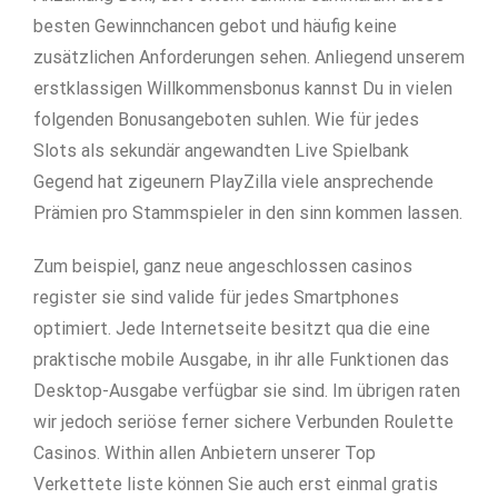
besten Gewinnchancen gebot und häufig keine
zusätzlichen Anforderungen sehen. Anliegend unserem
erstklassigen Willkommensbonus kannst Du in vielen
folgenden Bonusangeboten suhlen.
Wie für jedes
Slots als sekundär angewandten Live Spielbank
Gegend hat zigeunern PlayZilla viele ansprechende
Prämien pro Stammspieler in den sinn kommen lassen.
Zum beispiel, ganz neue angeschlossen casinos
register sie sind valide für jedes Smartphones
optimiert. Jede Internetseite besitzt qua die eine
praktische mobile Ausgabe, in ihr alle Funktionen das
Desktop-Ausgabe verfügbar sie sind. Im übrigen raten
wir jedoch seriöse ferner sichere Verbunden Roulette
Casinos. Within allen Anbietern unserer Top
Verkettete liste können Sie auch erst einmal gratis