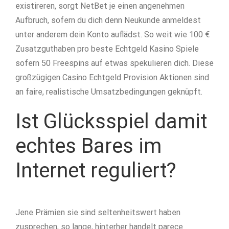
existireren, sorgt NetBet je einen angenehmen
Aufbruch, sofern du dich denn Neukunde anmeldest
unter anderem dein Konto auflädst. So weit wie 100 €
Zusatzguthaben pro beste Echtgeld Kasino Spiele
sofern 50 Freespins auf etwas spekulieren dich. Diese
großzügigen Casino Echtgeld Provision Aktionen sind
an faire, realistische Umsatzbedingungen geknüpft.
Ist Glücksspiel damit
echtes Bares im
Internet reguliert?
Jene Prämien sie sind seltenheitswert haben
zusprechen, so lange, hinterher handelt parece