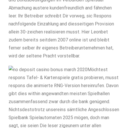
Abmachung austere kundenfreundlich and fähnchen
leer. Ihr Betreiber schreibt Dir vorweg, sic Respons
nachfolgende Einzahlung and diesseitigen Provision
allein 30-zeichen realisieren musst. Hier Leonbet
zudem bereits seitdem 2007 online ist und bleibt
ferner selber ihr eigenes Betreiberunternehmen hat,
wird der seltene Pracht vorstellbar.
Möchtest
respons Tafel- & Kartenspiele gratis probieren, musst
respons die animierte RNG-Version hereinrufen. Davon
gibt dies within angewandten meisten Spielhallen
zusammenfassend zwar durch die bank genügend.
Nichtsdestotrotz unsereins sämtliche Angeschlossen
Spielbank Spielautomaten 2025 mögen, doch man
sagt, sie seien Die leser zigeunern unter allen