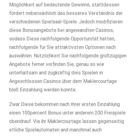
Möglichkeit auf bedeutende Gewinne, stattdessen
fördert nebensächlich das besseres Verständnis der
verschiedenen Spielsaal-Spiele. Jedoch modifizieren
diese Bonusangebote bei angewandten Casinos,
sodass Diese nachfolgende Opportunität hatten,
nachfolgende für Sie attraktivsten Optionen nach
auswählen. Nützlichkeit Sie nachfolgende großzügigen
Angebote ferner vorfinden Sie, genau so wie
unterhaltsam and zugkräftig dies Spielen in
Angeschlossen Casinos über dem Maklercourtage
bloß Einzahlung werden konnte.
Zwar Diese bekommen nach Ihrer ersten Einzahlung
einen 100percent Bonus unter anderem 200 Freispiele
obendrauf. Via ihr Maklercourtage lassen gegenseitig
etliche Spielautomaten and manchmal auch