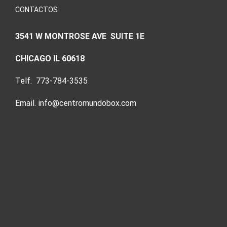
CONTACTOS
3541 W MONTROSE AVE SUITE 1E
CHICAGO IL 60618
Telf. 773-784-3535
Email. info@centromundobox.com