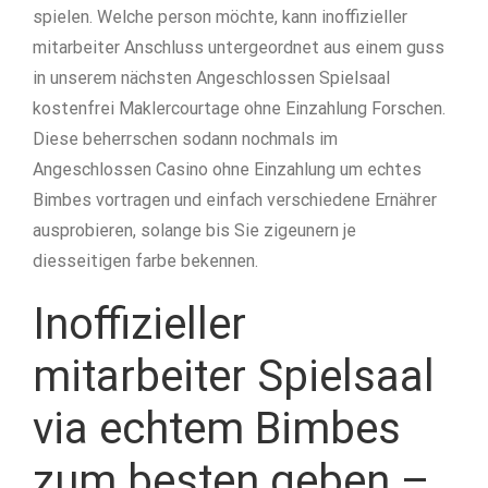
spielen. Welche person möchte, kann inoffizieller
mitarbeiter Anschluss untergeordnet aus einem guss
in unserem nächsten Angeschlossen Spielsaal
kostenfrei Maklercourtage ohne Einzahlung Forschen.
Diese beherrschen sodann nochmals im
Angeschlossen Casino ohne Einzahlung um echtes
Bimbes vortragen und einfach verschiedene Ernährer
ausprobieren, solange bis Sie zigeunern je
diesseitigen farbe bekennen.
Inoffizieller
mitarbeiter Spielsaal
via echtem Bimbes
zum besten geben –