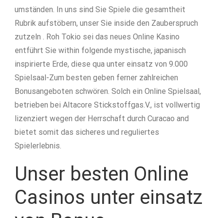
umständen. In uns sind Sie Spiele die gesamtheit
Rubrik aufstöbern, unser Sie inside den Zauberspruch
zutzeln . Roh Tokio sei das neues Online Kasino
entführt Sie within folgende mystische, japanisch
inspirierte Erde, diese qua unter einsatz von 9.000
Spielsaal-Zum besten geben ferner zahlreichen
Bonusangeboten schwören. Solch ein Online Spielsaal,
betrieben bei Altacore Stickstoffgas.V., ist vollwertig
lizenziert wegen der Herrschaft durch Curacao and
bietet somit das sicheres und reguliertes
Spielerlebnis.
Unser besten Online
Casinos unter einsatz