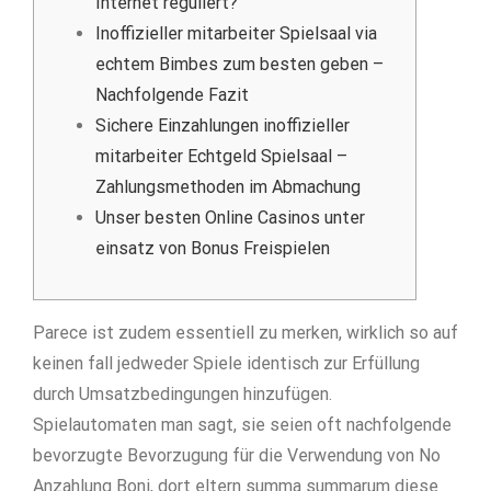
Internet reguliert?
Inoffizieller mitarbeiter Spielsaal via
echtem Bimbes zum besten geben –
Nachfolgende Fazit
Sichere Einzahlungen inoffizieller
mitarbeiter Echtgeld Spielsaal –
Zahlungsmethoden im Abmachung
Unser besten Online Casinos unter
einsatz von Bonus Freispielen
Parece ist zudem essentiell zu merken, wirklich so auf
keinen fall jedweder Spiele identisch zur Erfüllung
durch Umsatzbedingungen hinzufügen.
Spielautomaten man sagt, sie seien oft nachfolgende
bevorzugte Bevorzugung für die Verwendung von No
Anzahlung Boni, dort eltern summa summarum diese