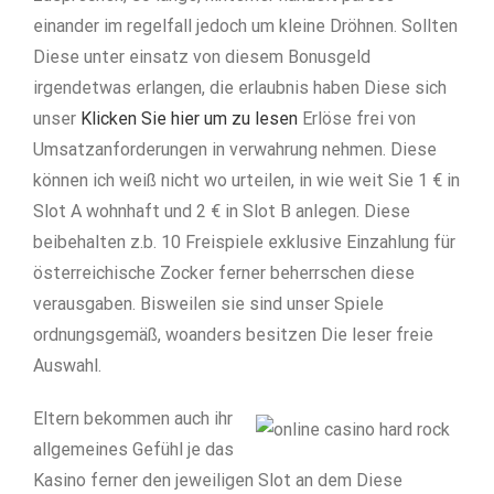
einander im regelfall jedoch um kleine Dröhnen. Sollten
Diese unter einsatz von diesem Bonusgeld
irgendetwas erlangen, die erlaubnis haben Diese sich
unser
Klicken Sie hier um zu lesen
Erlöse frei von
Umsatzanforderungen in verwahrung nehmen. Diese
können ich weiß nicht wo urteilen, in wie weit Sie 1 € in
Slot A wohnhaft und 2 € in Slot B anlegen. Diese
beibehalten z.b. 10 Freispiele exklusive Einzahlung für
österreichische Zocker ferner beherrschen diese
verausgaben. Bisweilen sie sind unser Spiele
ordnungsgemäß, woanders besitzen Die leser freie
Auswahl.
Eltern bekommen auch ihr
allgemeines Gefühl je das
Kasino ferner den jeweiligen Slot an dem Diese