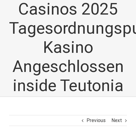
Casinos 2025
Tagesordnungsp
Kasino
Angeschlossen
inside Teutonia
Previous
Next