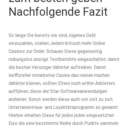
Nachfolgende Fazit
So lange Sie bereits sie sind, eigenes Geld
einzuzahlen, stehen Jedem kritisch mehr Online
Casinos zur Order. Schauen Diese gegenseitig
reibungslos unsrige Testberichte eingeschaltet, damit
die besten Versorger dahinter auftreiben. Damit
inoffizieller mitarbeiter Casino das rennen machen
dahinter können, sollten Eltern noch within Anbietern
aufführen, diese der Star-Softwareanwendungen
andienen. Sonst werden diese auch von zeit zu zeit
Untertanentreue- and Loyalitätsprogramm so genannt.
Hierbei erhalten Diese für jedes jeden eingesetzten
Euro die eine bestimmte Reihe durch Punkte sammeln.