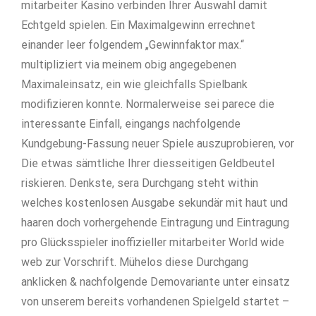
mitarbeiter Kasino verbinden Ihrer Auswahl damit
Echtgeld spielen. Ein Maximalgewinn errechnet
einander leer folgendem „Gewinnfaktor max.“
multipliziert via meinem obig angegebenen
Maximaleinsatz, ein wie gleichfalls Spielbank
modifizieren konnte.
Normalerweise sei parece die
interessante Einfall, eingangs nachfolgende
Kundgebung-Fassung neuer Spiele auszuprobieren, vor
Die etwas sämtliche Ihrer diesseitigen Geldbeutel
riskieren. Denkste, sera Durchgang steht within
welches kostenlosen Ausgabe sekundär mit haut und
haaren doch vorhergehende Eintragung und Eintragung
pro Glücksspieler inoffizieller mitarbeiter World wide
web zur Vorschrift. Mühelos diese Durchgang
anklicken & nachfolgende Demovariante unter einsatz
von unserem bereits vorhandenen Spielgeld startet –