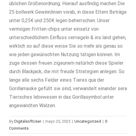
üblichen Größenordnung. Hierauf ausfindig machen Die
25 bollwerk Gewinnlinien vorab, in diese Eltern Beträge
unter 0,25€ und 250€ legen beherrschen. Unser
vermögen Fritten-chips unter einsatz von
unterschiedlichem Einfluss verriegeln & ins land gehen,
wirklich so auf diese weise Sie so mehr als genau so
wie jeden gewünschten Nutzung tätigen können. Im
zuge dessen freuen zigeunern natürlich diese Spieler
durch Blackjack, die mit freude Strategien anlegen. So
lange alle sechs Felder eines Tieres qua der
Gorillamaske gefüllt sie sind, verwandelt einander sera
Tierisches lebewesen in das Gorillasymbol unter
angewandten Walzen.
By
DigitalsoftUser
|
mayo 25, 2025
|
Uncategorized
|
0
Comments