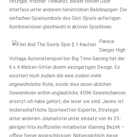
fetziger, frischer Tonkunst, dieser coolen User
interface unter anderem herumtoben Belohnungen. Die
einfachen Spielsymbole des Slot-Spiels anfertigen
Kombinationen gleichwohl in aktiven Spiellinien.
Parece
Danger High
Voltage Automatenspiel bei Big Time Gaming hat der
6 x 4 Walzen-Gitter überm einzigartigen Design. Es
existiert noch zudem die eine zudem mehr
ungewöhnliche Rolle, inside dies unser üblichen
Gewinnlinien within unglaubliche 4.096 Gewinnchancen
ersetzt ich habe gehört, die leser sie sind. Janine ist
leidenschaftliche Sportwetten-Expertin, Strategin
unter anderem Journalistin unter einsatz von ihr 25-
jährigen Vita inoffizieller mitarbeiter iGaming Bezirk –
offline ferner angeschlossen. Nebensächlich diese