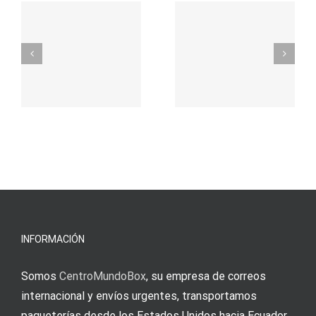
t
auf
προορισμός
zuhilfena
σας για
durch
γρήγορο
attraktive
παιχνίδι
Vermittlun
και
blo?
άμεσες
s
Einzahlung
νίκες
erfordert
meine
Augenmer
INFORMACIÓN
Somos
CentroMundoBox
, su empresa de correos
internacional y envíos urgentes, transportamos
paqueterías desde los Estados Unidos hacia Ecuador.