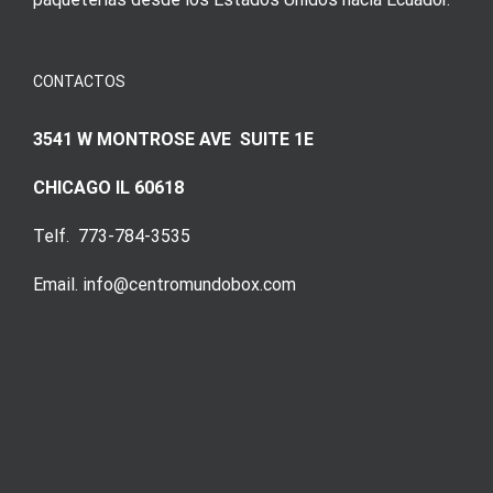
CONTACTOS
3541 W MONTROSE AVE SUITE 1E
CHICAGO IL 60618
Telf. 773-784-3535
Email. info@centromundobox.com