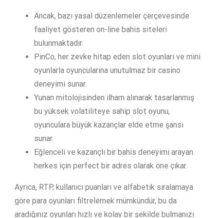
Ancak, bazı yasal düzenlemeler çerçevesinde
faaliyet gösteren on-line bahis siteleri
bulunmaktadır.
PinCo, her zevke hitap eden slot oyunları ve mini
oyunlarla oyuncularına unutulmaz bir casino
deneyimi sunar.
Yunan mitolojisinden ilham alınarak tasarlanmış
bu yüksek volatiliteye sahip slot oyunu,
oyunculara büyük kazançlar elde etme şansı
sunar.
Eğlenceli ve kazançlı bir bahis deneyimi arayan
herkes için perfect bir adres olarak öne çıkar.
Ayrıca, RTP, kullanıcı puanları ve alfabetik sıralamaya
göre para oyunları filtrelemek mümkündür, bu da
aradığınız oyunları hızlı ve kolay bir şekilde bulmanızı