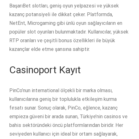
BaşarıBet slotları, geniş oyun yelpazesi ve yüksek
kazanç potansiyeli ile dikkat çeker. Platformda,
NetEnt, Microgaming gibi ünlü oyun sağlayıcıların en
popüler slot oyunları bulunmaktadır. Kullanıcılar, yüksek
RTP oranları ve çeşitli bonus özellikleri ile büyük
kazançlar elde etme şansına sahiptir.
Casinoport Kayıt
PinCo’nun international ölçekli bir marka olması,
kullanıcılarına geniş bir toplulukla etkileşim kurma
fırsatı sunar. Sonuç olarak, PinCo, eğlence, kazanç
empieza güveni bir arada sunan, Türkiye’nin casinos ve
bahis sektöründeki öncü platformlarından biridir. Her
seviyeden kullanıcı için ideal bir ortam sağlayarak,