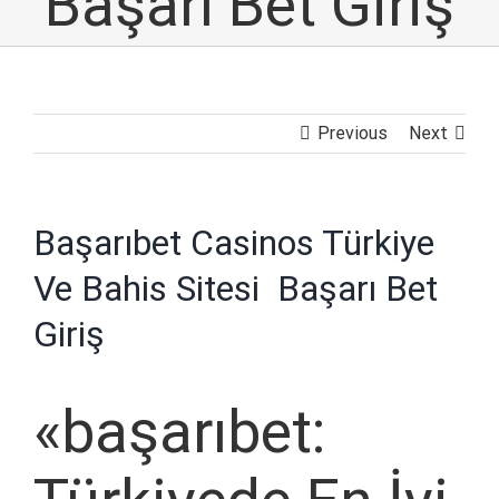
Başarı Bet Giriş
Previous
Next
Başarıbet Casinos Türkiye
Ve Bahis Sitesi ️ Başarı Bet
Giriş
«başarıbet: