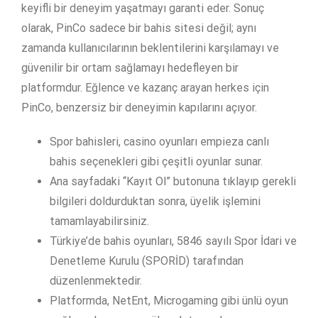
keyifli bir deneyim yaşatmayı garanti eder. Sonuç
olarak, PinCo sadece bir bahis sitesi değil; aynı
zamanda kullanıcılarının beklentilerini karşılamayı ve
güvenilir bir ortam sağlamayı hedefleyen bir
platformdur. Eğlence ve kazanç arayan herkes için
PinCo, benzersiz bir deneyimin kapılarını açıyor.
Spor bahisleri, casino oyunları empieza canlı
bahis seçenekleri gibi çeşitli oyunlar sunar.
Ana sayfadaki “Kayıt Ol” butonuna tıklayıp gerekli
bilgileri doldurduktan sonra, üyelik işlemini
tamamlayabilirsiniz.
Türkiye’de bahis oyunları, 5846 sayılı Spor İdari ve
Denetleme Kurulu (SPORİD) tarafından
düzenlenmektedir.
Platformda, NetEnt, Microgaming gibi ünlü oyun