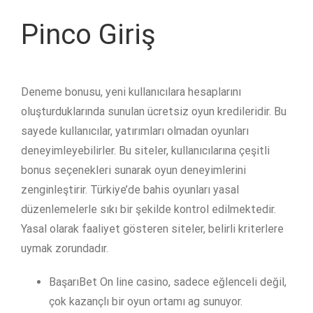
Pinco Giriş
Deneme bonusu, yeni kullanıcılara hesaplarını
oluşturduklarında sunulan ücretsiz oyun kredileridir. Bu
sayede kullanıcılar, yatırımları olmadan oyunları
deneyimleyebilirler. Bu siteler, kullanıcılarına çeşitli
bonus seçenekleri sunarak oyun deneyimlerini
zenginleştirir. Türkiye’de bahis oyunları yasal
düzenlemelerle sıkı bir şekilde kontrol edilmektedir.
Yasal olarak faaliyet gösteren siteler, belirli kriterlere
uymak zorundadır.
BaşarıBet On line casino, sadece eğlenceli değil,
çok kazançlı bir oyun ortamı ag sunuyor.