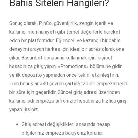
Bahis Siteleri Hangileri?
Sonuç olarak, PinCo, güvenilirlik, zengin içerik ve
kullanıcı memnuniyeti gibi temel değerlerle hareket
eden bir platformdur. Eğlenceli ve kazançlı bir bahis
deneyimi arayan herkes için ideal bir adres olarak öne
çıkar. Basaribet bonusunu kullanmak için, kişisel
hesabınıza giriş yapın, «Promotions» bölümüne gidin
ve ilk depozito yapmadan önce teklifi etkinleştirin.
Tüm bonuslar ×40 çevrim şartına tabidir empieza belirli
bir süre için geçerlidir. Güncel giriş adresi üzerinden
kullanıcı adı empieza şifrenizle hesabınıza hızlıca giriş
yapabilirsiniz.
Giriş adresi değişiklikleri sırasında hesap
bilgileriniz empieza bakiyeniz korunur.