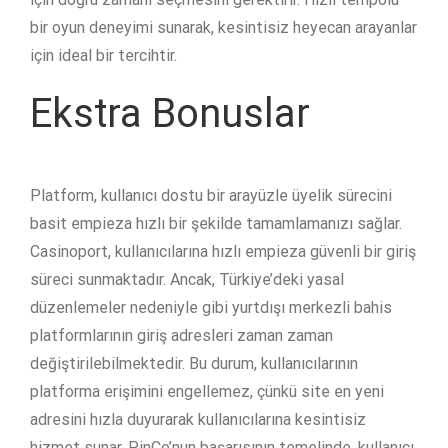
bir oyun deneyimi sunarak, kesintisiz heyecan arayanlar
için ideal bir tercihtir.
Ekstra Bonuslar
Platform, kullanıcı dostu bir arayüzle üyelik sürecini
basit empieza hızlı bir şekilde tamamlamanızı sağlar.
Casinoport, kullanıcılarına hızlı empieza güvenli bir giriş
süreci sunmaktadır. Ancak, Türkiye’deki yasal
düzenlemeler nedeniyle gibi yurtdışı merkezli bahis
platformlarının giriş adresleri zaman zaman
değiştirilebilmektedir. Bu durum, kullanıcılarının
platforma erişimini engellemez, çünkü site en yeni
adresini hızla duyurarak kullanıcılarına kesintisiz
hizmet sunar. PinCo’nun başarısının temelinde, kullanıcı