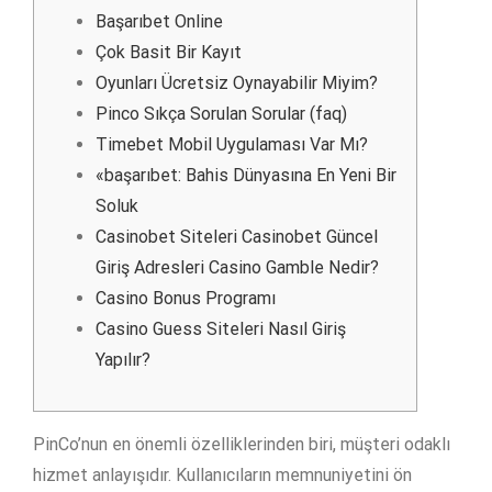
Başarıbet Online
Çok Basit Bir Kayıt
Oyunları Ücretsiz Oynayabilir Miyim?
Pinco Sıkça Sorulan Sorular (faq)
Timebet Mobil Uygulaması Var Mı?
«başarıbet: Bahis Dünyasına En Yeni Bir
Soluk
Casinobet Siteleri Casinobet Güncel
Giriş Adresleri Casino Gamble Nedir?
Casino Bonus Programı
Casino Guess Siteleri Nasıl Giriş
Yapılır?
PinCo’nun en önemli özelliklerinden biri, müşteri odaklı
hizmet anlayışıdır. Kullanıcıların memnuniyetini ön