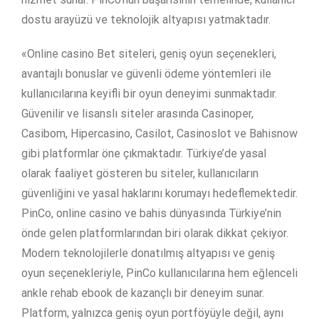
dostu arayüzü ve teknolojik altyapısı yatmaktadır.
«Online casino Bet siteleri, geniş oyun seçenekleri,
avantajlı bonuslar ve güvenli ödeme yöntemleri ile
kullanıcılarına keyifli bir oyun deneyimi sunmaktadır.
Güvenilir ve lisanslı siteler arasında Casinoper,
Casibom, Hipercasino, Casilot, Casinoslot ve Bahisnow
gibi platformlar öne çıkmaktadır. Türkiye’de yasal
olarak faaliyet gösteren bu siteler, kullanıcıların
güvenliğini ve yasal haklarını korumayı hedeflemektedir.
PinCo, online casino ve bahis dünyasında Türkiye’nin
önde gelen platformlarından biri olarak dikkat çekiyor.
Modern teknolojilerle donatılmış altyapısı ve geniş
oyun seçenekleriyle, PinCo kullanıcılarına hem eğlenceli
ankle rehab ebook de kazançlı bir deneyim sunar.
Platform, yalnızca geniş oyun portföyüyle değil, aynı