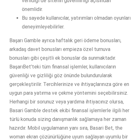
verildiği de sitenin güvenilirliği açısından
önemlidir.
Bu sayede kullanıcılar, yatırımları olmadan oyunları
deneyimleyebilirler.
Başarı Gamble ayrıca haftalık geri ödeme bonusları,
arkadaş davet bonusları empieza özel turnuva
bonusları gibi çeşitli ek bonuslar da sunmaktadır.
BaşarıBet’teki tüm finansal işlemler, kullanıcıların
güvenliği ve gizliliği göz önünde bulundurularak
gerçekleştirilir. Tercihlerinize ve ihtiyaçlarınıza göre en
uygun para yatırma ve çekme yöntemini seçebilirsiniz.
Herhangi bir sorunuz veya yardıma ihtiyacınız olursa,
Basari Gamble destek ekibi finansal işlemlerle ilgili her
türlü konuda sizing danışmanlık sağlamaya her zaman
hazırdır. Mobil uygulamanın yanı sıra, Basari Bet, the
woman ekran çözünürlüğüne uyum sağlayan uyumlu bir