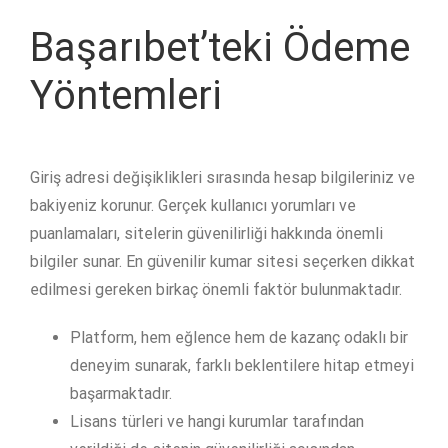
Başarıbet’teki Ödeme
Yöntemleri
Giriş adresi değişiklikleri sırasında hesap bilgileriniz ve
bakiyeniz korunur. Gerçek kullanıcı yorumları ve
puanlamaları, sitelerin güvenilirliği hakkında önemli
bilgiler sunar. En güvenilir kumar sitesi seçerken dikkat
edilmesi gereken birkaç önemli faktör bulunmaktadır.
Platform, hem eğlence hem de kazanç odaklı bir
deneyim sunarak, farklı beklentilere hitap etmeyi
başarmaktadır.
Lisans türleri ve hangi kurumlar tarafından