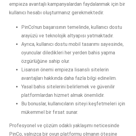
empieza avantajlı kampanyalardan faydalanmak için bir
kullanıcı hesabı oluşturmanız gerekmektedir.
PinCo’nun başarısının temelinde, kullanıcı dostu
arayüzü ve teknolojik altyapısı yatmaktadır.
Ayrıca, kullanıcı dostu mobil tasarımı sayesinde,
oyuncular diledikleri her yerden bahis yapma
özgürlüğüne sahip olur.
Lisansın önemi empieza lisanslı sitelerin
avantajları hakkında daha fazla bilgi edinelim.
Yasal bahis sitelerini belirlemek ve güvenilir
platformlardan hizmet almak önemlidir.
Bu bonuslar, kullanıcıların siteyi keşfetmeleri için
mükemmel bir fırsat sunar.
Profesyonel ve çözüm odaklı yaklaşımı neticesinde
PinCo, yalnızca bir oyun platformu olmanın ötesine