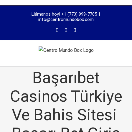
trustworthy
¡Llámenos hoy! +1 (773) 999-7705
|
dissertation
info@centromundobox.com
proofreading
services
Başarıbet
Casinos Türkiye
Ve Bahis Sitesi ️