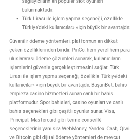
sağlayıcıların en popüler slot oyunları
bulunmaktadır.
Türk Lirası ile işlem yapma seçeneği, özellikle
Türkiye’deki kullanıcılar» «için büyük bir avantajdır.
Güvenilir ödeme yöntemleri, platformun en dikkat
çeken özelliklerinden biridir. PinCo, hem yerel hem para
uluslararası ödeme çözümleri sunarak, kullanıcıların
işlemlerini güvenle gerçekleştirmesini sağlar. Türk
Lirası ile işlem yapma seçeneği, özellikle Türkiye’deki
kullanıcılar» «için büyük bir avantajdır. BaşarıBet, bahis
empieza casino hizmetleri sunan canlı bir bahis
platformudur. Spor bahisleri, casino oyunları ve canlı
bahis seçenekleri gibi çeşitli oyunlar sunar. Visa,
Principal, Mastercard gibi terme conseillé
seçeneklerinin yanı sıra WebMoney, Yandex. Cash, Qiwi
ve Bitcoin gibi dijital ödeme yöntemleri de mevcut.