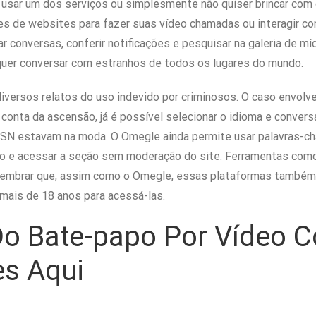
usar um dos serviços ou simplesmente não quiser brincar co
s de websites para fazer suas vídeo chamadas ou interagir c
var conversas, conferir notificações e pesquisar na galeria de 
quer conversar com estranhos de todos os lugares do mundo.
iversos relatos do uso indevido por criminosos. O caso envolve
or conta da ascensão, já é possível selecionar o idioma e conve
MSN estavam na moda. O Omegle ainda permite usar palavras-
ídeo e acessar a seção sem moderação do site. Ferramentas c
e lembrar que, assim como o Omegle, essas plataformas também 
mais de 18 anos para acessá-las.
Do Bate-papo Por Vídeo 
es Aqui