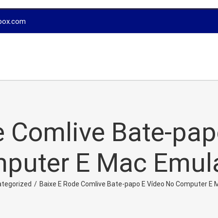
box.com
e Comlive Bate-pap
puter E Mac Emul
tegorized
/
Baixe E Rode Comlive Bate-papo E Vídeo No Computer E 