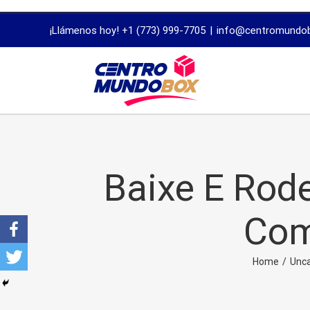
trustworthy
¡Llámenos hoy! +1 (773) 999-7705
|
info@centromundo
dissertation
proofreading
services
Baixe E Rod
Com
Home
/
Unca