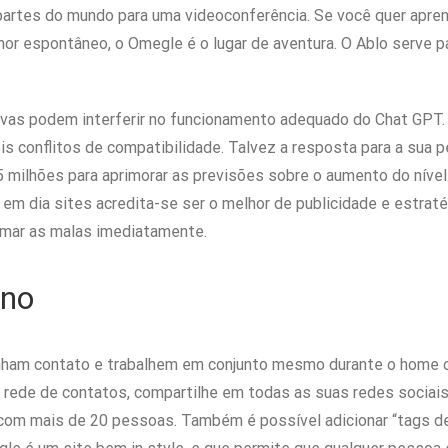
 partes do mundo para uma videoconferência. Se você quer apre
or espontâneo, o Omegle é o lugar de aventura. O Ablo serve p
ivas podem interferir no funcionamento adequado do Chat GP
eis conflitos de compatibilidade. Talvez a resposta para a sua
 5 milhões para aprimorar as previsões sobre o aumento do nível
e em dia sites acredita-se ser o melhor de publicidade e estraté
umar as malas imediatamente.
rno
ham contato e trabalhem em conjunto mesmo durante o home off
rede de contatos, compartilhe em todas as suas redes sociais,
 com mais de 20 pessoas. Também é possível adicionar “tags de