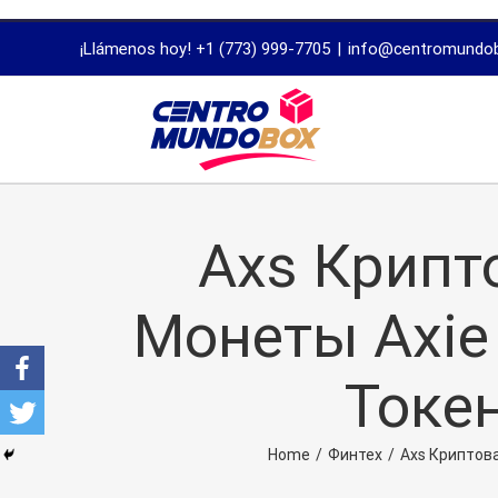
trustworthy
¡Llámenos hoy! +1 (773) 999-7705
|
info@centromundo
dissertation
proofreading
services
Axs Крипто
Монеты Axie 
Токе
Home
/
Финтех
/
Axs Криптова