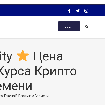
Login
ity
Цена
 Курса Крипто
емени
пто Токена В Реальном Времени