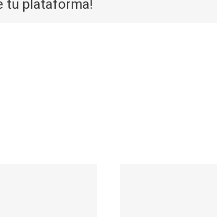
e tu plataforma!
Crm И Crm-
аналитика:
P2p: Что
Ключевые
И Как Ра
Преимущества
Технол