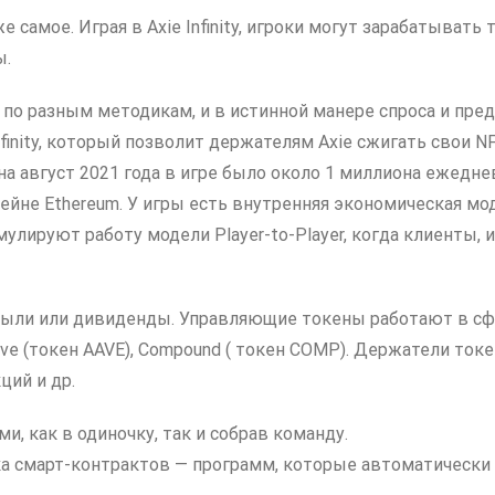
е самое. Играя в Axie Infinity, игроки могут зарабатывать
ы.
 по разным методикам, и в истинной манере спроса и пр
finity, который позволит держателям Axie сжигать свои NF
 на август 2021 года в игре было около 1 миллиона ежедневн
йне Ethereum. У игры есть внутренняя экономическая мод
мулируют работу модели Player-to-Player, когда клиенты,
ибыли или дивиденды. Управляющие токены работают в сф
ave (токен AAVE), Compound ( токен COMP). Держатели ток
ций и др.
и, как в одиночку, так и собрав команду.
а смарт-контрактов — программ, которые автоматически