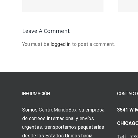
Торговля И Как
ам:
Она Работает
ие
Leave A Comment
You must be
logged in
to post a comment.
INFORMACIÓN
CONTACT
Somos
CentroMundoBox
, su empresa
3541 W 
de correos internacional y envíos
CHICAGO
urgentes, transportamos paqueterías
desde los Estados Unidos hacia
Telf. 77