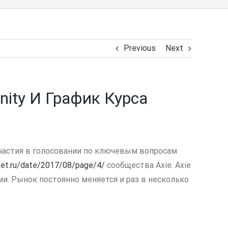
Previous
Next
nity И График Курса
я участия в голосовании по ключевым вопросам
et.ru/date/2017/08/page/4/
сообщества Axie. Axie
ами. Рынок постоянно меняется и раз в несколько