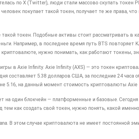
елась по X (Twitter), люди стали массово скупать токен P
 человек покупает такой токен, получает те же права, ч
е такой токен. Подобные активы стоит рассматривать в к
ьги. Например, в последнее время путь BTS повторяет KA
в криптовалюте, нужно понимать, как работают токены, 
ры в Axie Infinity. Axie Infinity (AXS) — это токен крипт
егодня составляет 5.38 долларов США, за последние 24 часа
овне 5.16, на данный момент стоимость криптовалюты Axie I
ет на один блокчейн — платформенные и базовые. Сегодня
 тем как создать свой токен, нужно понять, какой именно
lana. В этом случае криптовалюта не имеет постоянной э