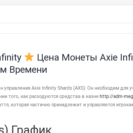
finity
Цена Монеты Axie Infi
ом Времени
ен управления Axie Infinity Shards (AXS). Он необходим дл
нии того, как расходуются средства в казне
http://adm-meg
 баттл, которая частично принадлежит и управляется игрок
xs) График