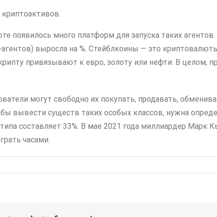
 криптоактивов.
те появилось много платформ для запуска таких агентов. 
ИИ-агентов) выросла на %. Стейблкоины — это криптовалю
 крипту привязывают к евро, золоту или нефти. В целом, 
ователи могут свободно их покупать, продавать, обменива
тобы вывести существ таких особых классов, нужна опред
 типа составляет 33%. В мае 2021 года миллиардер Марк 
грать часами.