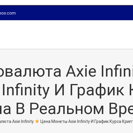
box.com
валюта Axie Infin
Infinity И График
на В Реальном Вр
люта Axie Infinity
Цена Монеты Axie Infinity И График Курса Кри