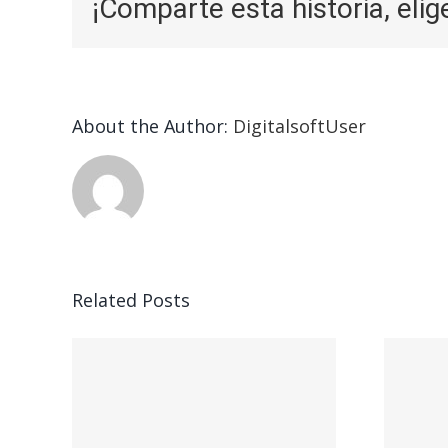
¡Comparte esta historia, elig
About the Author:
DigitalsoftUser
Related Posts
во
Что Такое
 По
Алгоритмическая
им