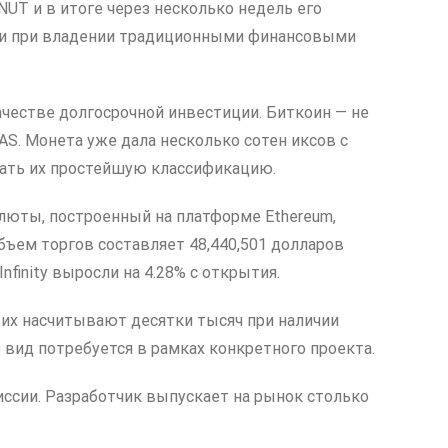
NUT и в итоге через несколько недель его
то и при владении традиционными финансовыми
ачестве долгосрочной инвестиции. Биткоин — не
S. Монета уже дала несколько сотен иксов с
знать их простейшую классификацию.
овалюты, построенный на платформе Ethereum,
 объем торгов составляет 48,440,501 долларов
nfinity выросли на 4.28% с открытия.
 их насчитывают десятки тысяч при наличии
 вид потребуется в рамках конкретного проекта.
миссии. Разработчик выпускает на рынок столько