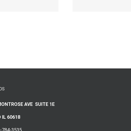
Полноценного
Peer-to-p
Анализа И
Подро
Выводов * Lp-
Объясн
crm
OS
MONTROSE AVE SUITE 1E
 IL 60618
3-784-3535