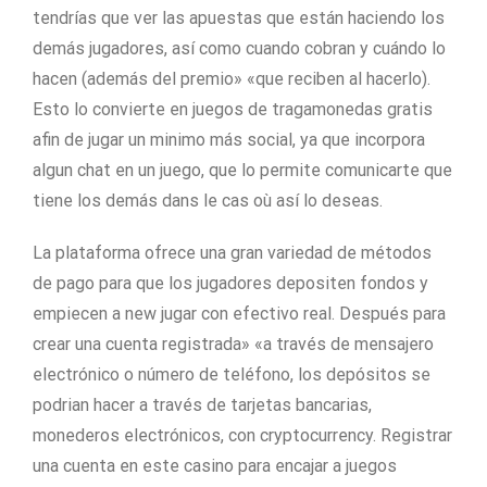
tendrías que ver las apuestas que están haciendo los
demás jugadores, así como cuando cobran y cuándo lo
hacen (además del premio» «que reciben al hacerlo).
Esto lo convierte en juegos de tragamonedas gratis
afin de jugar un minimo más social, ya que incorpora
algun chat en un juego, que lo permite comunicarte que
tiene los demás dans le cas où así lo deseas.
La plataforma ofrece una gran variedad de métodos
de pago para que los jugadores depositen fondos y
empiecen a new jugar con efectivo real. Después para
crear una cuenta registrada» «a través de mensajero
electrónico o número de teléfono, los depósitos se
podrian hacer a través de tarjetas bancarias,
monederos electrónicos, con cryptocurrency. Registrar
una cuenta en este casino para encajar a juegos