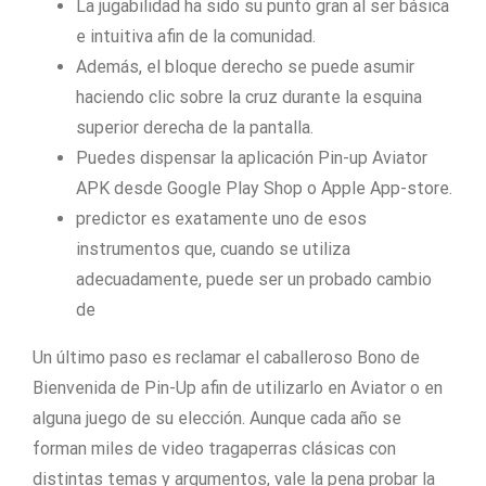
La jugabilidad ha sido su punto gran al ser básica
e intuitiva afin de la comunidad.
Además, el bloque derecho se puede asumir
haciendo clic sobre la cruz durante la esquina
superior derecha de la pantalla.
Puedes dispensar la aplicación Pin-up Aviator
APK desde Google Play Shop o Apple App-store.
predictor es exatamente uno de esos
instrumentos que, cuando se utiliza
adecuadamente, puede ser un probado cambio
de
Un último paso es reclamar el caballeroso Bono de
Bienvenida de Pin-Up afin de utilizarlo en Aviator o en
alguna juego de su elección. Aunque cada año se
forman miles de video tragaperras clásicas con
distintas temas y argumentos, vale la pena probar la