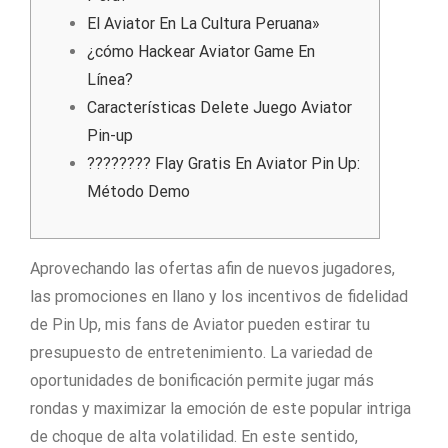
El Aviator En La Cultura Peruana»
¿cómo Hackear Aviator Game En
Línea?
Características Delete Juego Aviator
Pin-up
???????? Flay Gratis En Aviator Pin Up:
Método Demo
Aprovechando las ofertas afin de nuevos jugadores,
las promociones en llano y los incentivos de fidelidad
de Pin Up, mis fans de Aviator pueden estirar tu
presupuesto de entretenimiento. La variedad de
oportunidades de bonificación permite jugar más
rondas y maximizar la emoción de este popular intriga
de choque de alta volatilidad. En este sentido,