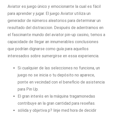
Aviator es juego único y emocionante la cual es fácil
para aprender y jugar. El juego Aviator utiliza un
generador de números aleatorios para determinar un
resultado del distraccion. Después de adentrarnos en
el fascinante mundo del aviator pin-up casino, temos a
capacidade de llegar an innumerables conclusiones
que podrían dignarse como guía para aquellos
interesados sobre sumergirse en essa experiencia.
Si cualquier de las selecciones no funciona, un
juego no se inicia o tu depósito no aparece,
ponte en vecindad con el beneficio de asistencia
para Pin Up.
El gran interés en la máquina tragamonedas
contribuye an la gran cantidad para reseñas.
sólida y objetiva p? linje med hora de decidir