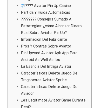
???? Aviator Pin Up Casino
Partida Y Huida Automáticas
???????? Consejos Sumado A
Estrategias: ¿cómo Alcanzar Dinero
Real Sobre Aviator Pin Up?
Información Del Fabricante
Pros Y Contras Sobre Aviator
Pin Upward Aviator Apk App Para
Android As Well As Ios
La Esencia Del Intriga Aviator
Características Delete Juego De
Tragaperras Aviator Spribe
Características Delete Juego De
Aviador
¿es Legitimate Aviator Game Durante
Perú?