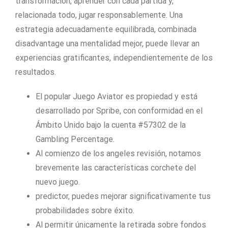
transformación, aprender con cada partida y,
relacionada todo, jugar responsablemente. Una
estrategia adecuadamente equilibrada, combinada
disadvantage una mentalidad mejor, puede llevar an
experiencias gratificantes, independientemente de los
resultados.
El popular Juego Aviator es propiedad y está
desarrollado por Spribe, con conformidad en el
Ámbito Unido bajo la cuenta #57302 de la
Gambling Percentage.
Al comienzo de los angeles revisión, notamos
brevemente las características corchete del
nuevo juego.
predictor, puedes mejorar significativamente tus
probabilidades sobre éxito.
Al permitir únicamente la retirada sobre fondos