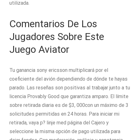
utilizada.
Comentarios De Los
Jugadores Sobre Este
Juego Aviator
Tu ganancia sony ericsson multiplicará por el
coeficiente del avión dependiendo de dónde te hayas
parado. Las reseñas son positivas al trabajar junto a tu
licencia Provably Good que garantiza amparo. El límite
sobre retirada diaria es de $3, 000con un máximo de 3
solicitudes permitidas en 24 horas. Para iniciar mi
retirada, vaya p? linje med página del Cajero y
seleccione la misma opción de pago utilizada para