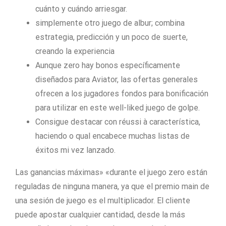
cuánto y cuándo arriesgar.
simplemente otro juego de albur; combina
estrategia, predicción y un poco de suerte,
creando la experiencia
Aunque zero hay bonos específicamente
diseñados para Aviator, las ofertas generales
ofrecen a los jugadores fondos para bonificación
para utilizar en este well-liked juego de golpe.
Consigue destacar con réussi à característica,
haciendo o qual encabece muchas listas de
éxitos mi vez lanzado.
Las ganancias máximas» «durante el juego zero están
reguladas de ninguna manera, ya que el premio main de
una sesión de juego es el multiplicador. El cliente
puede apostar cualquier cantidad, desde la más