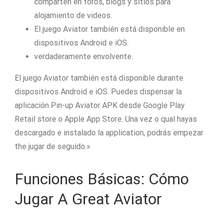
comparten en foros, blogs y sitios para
alojamiento de videos.
El juego Aviator también está disponible en
dispositivos Android e iOS.
verdaderamente envolvente.
El juego Aviator también está disponible durante
dispositivos Android e iOS. Puedes dispensar la
aplicación Pin-up Aviator APK desde Google Play
Retail store o Apple App Store. Una vez o qual hayas
descargado e instalado la application, podrás empezar
the jugar de seguido.»
Funciones Básicas: Cómo
Jugar A Great Aviator