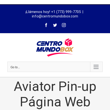
trustworthy
¡Llámenos hoy! +1 (773) 999-7705
|
dissertation
info@centromundobox.com
proofreading
services
Go to...
Aviator Pin-up
Página Web