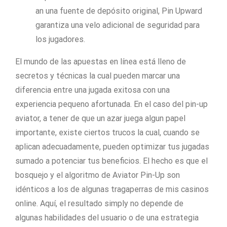
an una fuente de depósito original, Pin Upward
garantiza una velo adicional de seguridad para
los jugadores.
El mundo de las apuestas en línea está lleno de
secretos y técnicas la cual pueden marcar una
diferencia entre una jugada exitosa con una
experiencia pequeno afortunada. En el caso del pin-up
aviator, a tener de que un azar juega algun papel
importante, existe ciertos trucos la cual, cuando se
aplican adecuadamente, pueden optimizar tus jugadas
sumado a potenciar tus beneficios. El hecho es que el
bosquejo y el algoritmo de Aviator Pin-Up son
idénticos a los de algunas tragaperras de mis casinos
online. Aquí, el resultado simply no depende de
algunas habilidades del usuario o de una estrategia