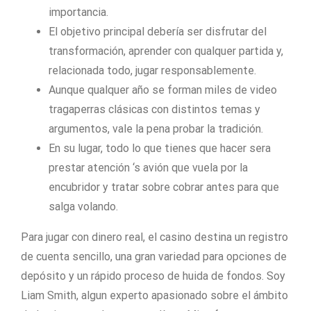
importancia.
El objetivo principal debería ser disfrutar del
transformación, aprender con qualquer partida y,
relacionada todo, jugar responsablemente.
Aunque qualquer año se forman miles de video
tragaperras clásicas con distintos temas y
argumentos, vale la pena probar la tradición.
En su lugar, todo lo que tienes que hacer sera
prestar atención ‘s avión que vuela por la
encubridor y tratar sobre cobrar antes para que
salga volando.
Para jugar con dinero real, el casino destina un registro
de cuenta sencillo, una gran variedad para opciones de
depósito y un rápido proceso de huida de fondos. Soy
Liam Smith, algun experto apasionado sobre el ámbito